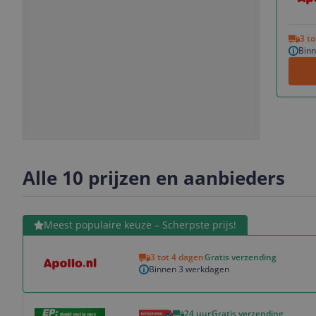
Vorige
Volgende
3 t
Bin
Slide
Slide
Slide
Slide
1
2
3
4
Alle 10 prijzen en aanbieders
Bekijk product
Meest populaire keuze – Scherpste prijs!
3 tot 4 dagen
Gratis verzending
Binnen 3 werkdagen
Bekijk product
24 uur
Gratis verzending