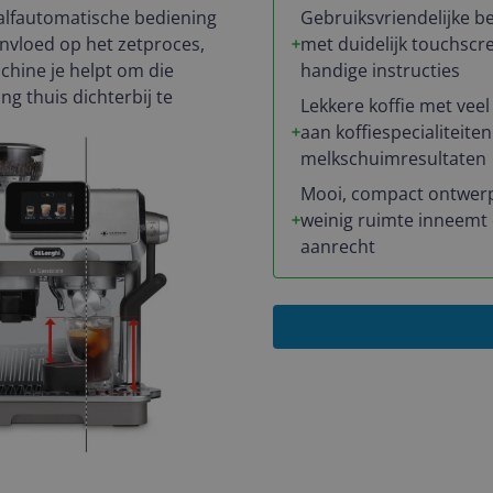
alfautomatische bediening
Gebruiksvriendelijke b
 invloed op het zetproces,
met duidelijk touchscr
achine je helpt om die
handige instructies
ng thuis dichterbij te
Lekkere koffie met veel 
aan koffiespecialiteite
melkschuimresultaten
Mooi, compact ontwer
weinig ruimte inneemt
aanrecht