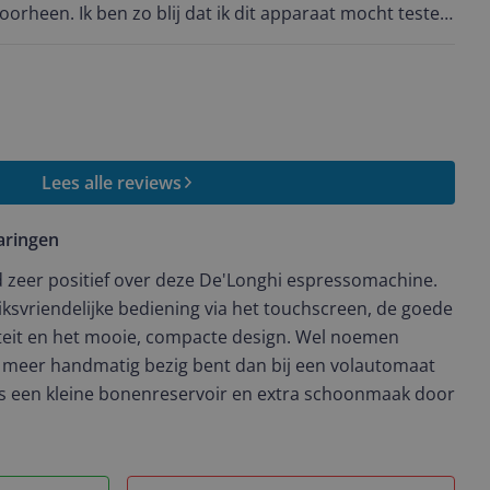
oorheen. Ik ben zo blij dat ik dit apparaat mocht testen.
 vind ik echt plus punt. Het is eenvoudig schoon te
 schuimt goed op. Touch scherm is heel fijn en
cties. Waardoor ik het al snel onder knie had. Het lijkt
eld. Ik raad hem zeker aan. Maar verwacht geen koffie
Lees alle reviews
aringen
 zeer positief over deze De'Longhi espressomachine.
iksvriendelijke bediening via het touchscreen, de goede
iteit en het mooie, compacte design. Wel noemen
 meer handmatig bezig bent dan bij een volautomaat
als een kleine bonenreservoir en extra schoonmaak door