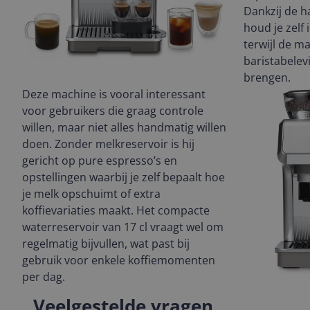
Dankzij de h
houd je zelf
terwijl de m
baristabelevi
brengen.
Deze machine is vooral interessant
voor gebruikers die graag controle
willen, maar niet alles handmatig willen
doen. Zonder melkreservoir is hij
gericht op pure espresso’s en
opstellingen waarbij je zelf bepaalt hoe
je melk opschuimt of extra
koffievariaties maakt. Het compacte
waterreservoir van 17 cl vraagt wel om
regelmatig bijvullen, wat past bij
gebruik voor enkele koffiemomenten
per dag.
Veelgestelde vragen