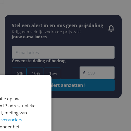
Stel een alert in en mis geen prijsdaling
Krijg een seintje zodra de prijs zakt
Jouw e-mailadres
Gewenste daling of bedrag
Gewenste prijs
€
-5%
-10%
-15%
Prijsalert aanzetten
atie op uw
 IP-adres, unieke
t, meting van
everanciers
onder het