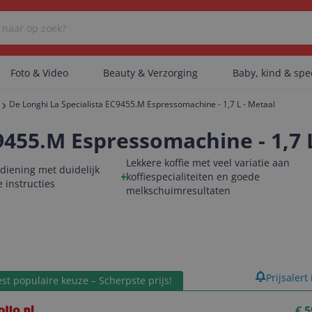
Foto & Video
Beauty & Verzorging
Baby, kind & sp
De Longhi La Specialista EC9455.M Espressomachine - 1,7 L - Metaal
Er zijn geen categorieën gevonden.
9455.M Espressomachine - 1,7 
Lekkere koffie met veel variatie aan
diening met duidelijk
koffiespecialiteiten en goede
 instructies
Er zijn geen producten gevonden.
melkschuimresultaten
Er zijn geen artikelen gevonden.
product
Prijsalert
st populaire keuze – Scherpste prijs!
€ 5