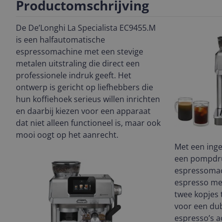
Productomschrijving
De De’Longhi La Specialista EC9455.M
is een halfautomatische
espressomachine met een stevige
metalen uitstraling die direct een
professionele indruk geeft. Het
ontwerp is gericht op liefhebbers die
hun koffiehoek serieus willen inrichten
en daarbij kiezen voor een apparaat
dat niet alleen functioneel is, maar ook
mooi oogt op het aanrecht.
Met een ing
een pompdru
espressomac
espresso met
twee kopjes 
voor een dub
espresso’s a