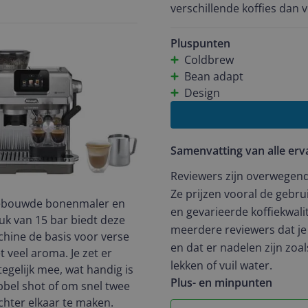
verschillende koffies dan v
De coldbrew en bean adapt
houden. Plantaardige melk
Pluspunten
apparaat geeft goede instru
Coldbrew
in het begin best ingewikk
Bean adapt
met een druk op de knop.
Design
Samenvatting van alle erv
Reviewers zijn overwegend
Ze prijzen vooral de gebru
ebouwde bonenmaler en
en gevarieerde koffiekwal
k van 15 bar biedt deze
meerdere reviewers dat je
hine de basis voor verse
en dat er nadelen zijn zo
 veel aroma. Je zet er
lekken of vuil water.
tegelijk mee, wat handig is
Plus- en minpunten
bel shot of om snel twee
chter elkaar te maken.