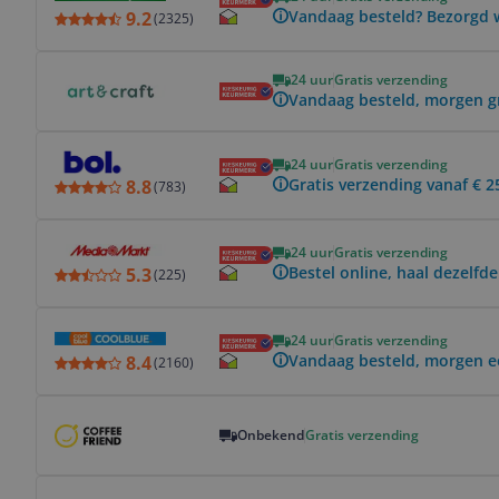
Vandaag besteld? Bezorgd 
9.2
(
2325
)
Bekijk product
24 uur
Gratis verzending
Vandaag besteld, morgen g
Bekijk product
24 uur
Gratis verzending
Gratis verzending vanaf € 2
8.8
(
783
)
Bekijk product
24 uur
Gratis verzending
Bestel online, haal dezelfde
5.3
(
225
)
Bekijk product
24 uur
Gratis verzending
Vandaag besteld, morgen ee
8.4
(
2160
)
Bekijk product
Onbekend
Gratis verzending
Bekijk product