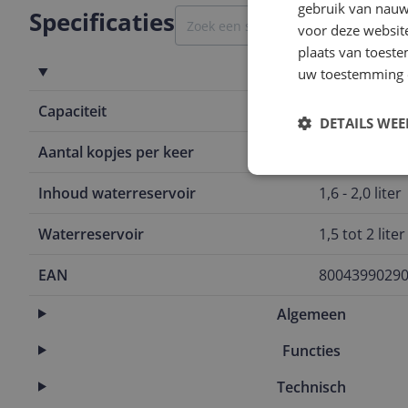
gebruik van nauw
Specificaties
voor deze websit
plaats van toest
Capaciteit
uw toestemming 
Capaciteit
2 Hz
DETAILS WE
Aantal kopjes per keer
2 kopjes
Inhoud waterreservoir
1,6 - 2,0 liter
Waterreservoir
1,5 tot 2 liter
EAN
8004399029
Algemeen
Functies
Technisch