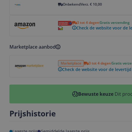
Onbekend
Verz. € 10,00
Bekijk product
3 tot 4 dagen
Gratis verzending
Check de website voor de le
Marketplace aanbod
Bekijk product
Marketplace
3 tot 4 dagen
Gratis verz
Check de website voor de levertijd
Bewuste keuze
Dit prod
Prijshistorie
Laagste prijs
Gemiddelde laagste prijs