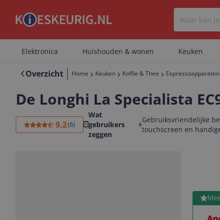
Elektronica
Huishouden & wonen
Keuken
Overzicht
Home
Keuken
Koffie & Thee
Espressoapparaten
De Longhi La Specialista EC
Wat
Gebruiksvriendelijke be
9.2
gebruikers
(
6
)
touchscreen en handige
zeggen
Bekijk 
Mee