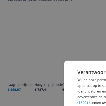
Verantwoor
Wij en onze part
Laagste prijs ooit
Hoogste prijs ooit
Goedkoopste nu
Laatste pri
apparaat op te s
€ 569,97
€ 787,41
€ 599,00
06-08-2026
identificatoren e
advertenties en c
(1892)
kunnen uw 