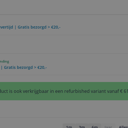
vertijd | Gratis bezorgd > €20,-
ending
 | Gratis bezorgd > €20,-
uct is ook verkrijgbaar in een refurbished variant vanaf € 6
1m
3m
6m
Jaar
Alles