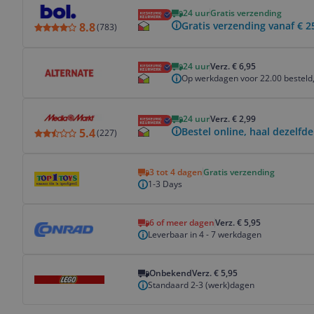
Bekijk product
24 uur
Gratis verzending
Gratis verzending vanaf € 2
8.8
(
783
)
Bekijk product
24 uur
Verz. € 6,95
Op werkdagen voor 22.00 besteld,
Bekijk product
24 uur
Verz. € 2,99
Bestel online, haal dezelfde
5.4
(
227
)
Bekijk product
3 tot 4 dagen
Gratis verzending
1-3 Days
Bekijk product
6 of meer dagen
Verz. € 5,95
Leverbaar in 4 - 7 werkdagen
Bekijk product
Onbekend
Verz. € 5,95
Standaard 2-3 (werk)dagen