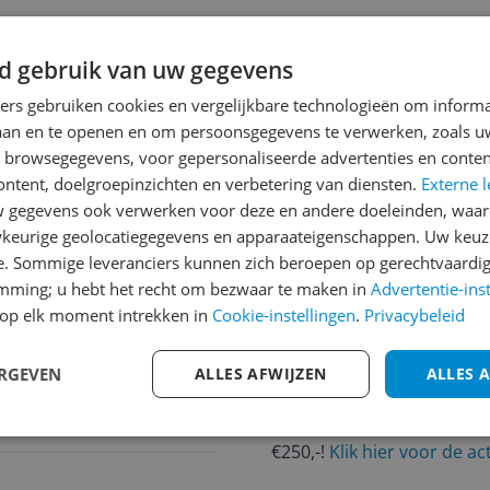
d gebruik van uw gegevens
ners gebruiken cookies en vergelijkbare technologieën om inform
laan en te openen en om persoonsgegevens te verwerken, zoals uw
jsupdate
n browsegegevens, voor gepersonaliseerde advertenties en conten
ontent, doelgroepinzichten en verbetering van diensten.
Externe l
gegevens ook verwerken voor deze en andere doeleinden, waar
keurige geolocatiegegevens en apparaateigenschappen. Uw keuze
Reviews
e. Sommige leveranciers kunnen zich beroepen op gerechtvaardig
emming; u hebt het recht om bezwaar te maken in
Advertentie-ins
Er zijn nog geen revie
op elk moment intrekken in
Cookie-instellingen
.
Privacybeleid
Heb jij dit product in bezi
met het schrijven van je re
ERGEVEN
ALLES AFWIJZEN
ALLES 
een review gemiddeld tuss
andere bezoekers een bet
€250,-!
Klik hier voor de a