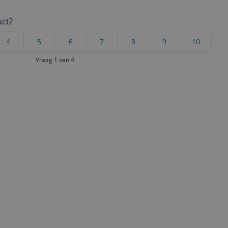
uct?
4
5
6
7
8
9
10
Vraag 1 van 4