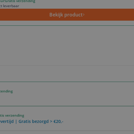
uur
Gratis verzending
ct leverbaar
Bekijk product
rzending
tis verzending
vertijd | Gratis bezorgd > €20,-