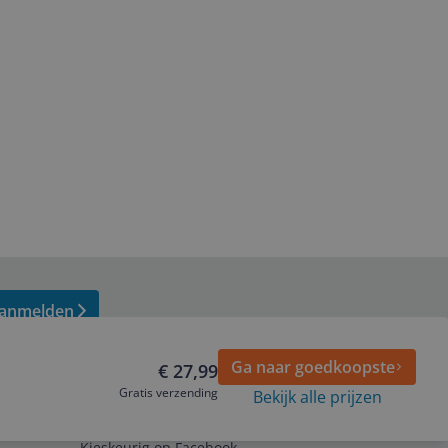
anmelden
Ga naar goedkoopste
€ 27,99
Gratis verzending
Bekijk alle prijzen
Volg ons op
Kieskeurig op Facebook