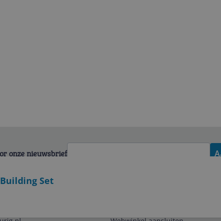
voor onze nieuwsbrief
A
Building Set
Zakelijk
urig.nl
Webwinkel aansluiten