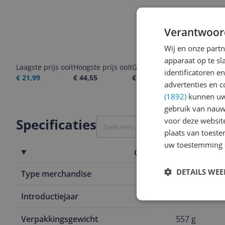
Verantwoor
Wij en onze part
apparaat op te s
Laagste prijs ooit
Hoogste prijs ooit
Goedkoopste nu
Laatste pri
identificatoren e
€ 21,99
€ 44,55
€ 27,99
07-08-2026
advertenties en c
(1892)
kunnen uw 
gebruik van nauw
voor deze websit
Specificaties
plaats van toest
uw toestemming 
Overige kenmerken
DETAILS WE
Type merchandise
Bouwstenen
Introductiejaar
2025
Verpakkingsgewicht
557 g