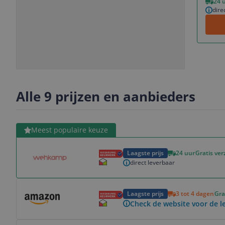
24 
dire
Slide
Slide
Slide
1
2
3
Alle 9 prijzen en aanbieders
Bekijk product
Meest populaire keuze
Laagste prijs
24 uur
Gratis ve
direct leverbaar
Bekijk product
Laagste prijs
3 tot 4 dagen
Gra
Check de website voor de le