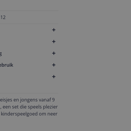
612
g
ebruik
isjes en jongens vanaf 9
 een set die speels plezier
ar kinderspeelgoed om neer