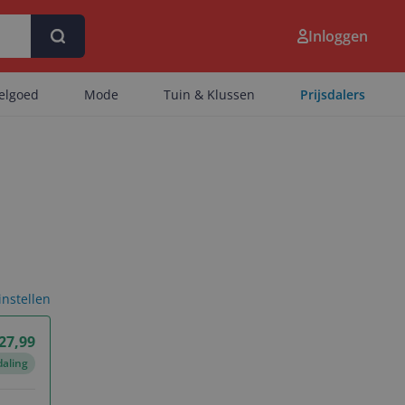
Inloggen
eelgoed
Mode
Tuin & Klussen
Prijsdalers
 instellen
 27,99
daling