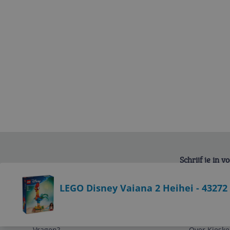
Schrijf je in 
Bekijk product
LEGO Disney Vaiana 2 Heihei - 43272 
Service
Algemeen
Vragen?
Over Kieske