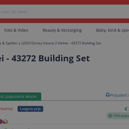
Foto & Video
Beauty & Verzorging
Baby, kind & sp
s & Spellen
LEGO Disney Vaiana 2 Heihei - 43272 Building Set
Er zijn geen categorieën gevonden.
 - 43272 Building Set
Er zijn geen producten gevonden.
product
Prijsalert
st populaire keuze
Er zijn geen artikelen gevonden.
€
Laagste prijs
-10% prijs