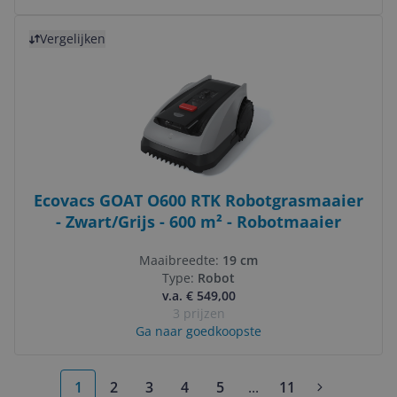
Bekijk product
Vergelijken
Ecovacs GOAT O600 RTK Robotgrasmaaier
- Zwart/Grijs - 600 m² - Robotmaaier
Maaibreedte:
19 cm
Type:
Robot
v.a. € 549,00
3 prijzen
Ga naar goedkoopste
1
2
3
4
5
...
11
More pages