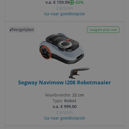
-32%
v.a. € 159,95
2 prijzen
Ga naar goedkoopste
Bekijk product
Vergelijken
Laagste prijs ooit
Segway Navimow i208 Robotmaaier
Maaibreedte:
22 cm
Type:
Robot
v.a. € 999,00
2 prijzen
Ga naar goedkoopste