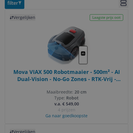
filter
Bekij
Bekijk product
Vergelijken
Laagste prijs ooit
Mova VIAX 500 Robotmaaier - 500m² - AI
Dual-Vision - No-Go Zones - RTK-Vrij -
TrueGuard
Maaibreedte:
20 cm
Type:
Robot
v.a. € 549,00
4 prijzen
Ga naar goedkoopste
Bekijk product
Vergelijken