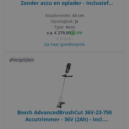
Zonder accu en oplader - Inclusief
Mulchplug
Maaibreedte:
43 cm
Opvangbak:
Ja
Type:
Accu
-5%
v.a. € 279,00
4 prijzen
Ga naar goedkoopste
Bekijk product
Vergelijken
Bosch AdvancedBrushCut 36V-23-750
Accutrimmer - 36V (2Ah) - Incl.
Draadspoel, Bosmaaiermes & Lader