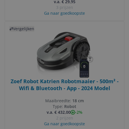
v.a. € 29,95
3 prijzen
Ga naar goedkoopste
Bekijk product
Vergelijken
Zoef Robot Katrien Robotmaaier - 500m² -
Wifi & Bluetooth - App - 2024 Model
Maaibreedte:
18 cm
Type:
Robot
-2%
v.a. € 432,00
2 prijzen
Ga naar goedkoopste