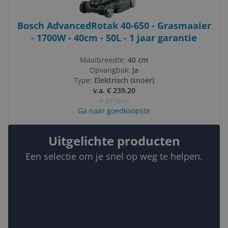
Bosch AdvancedRotak 40-650 - Grasmaaier
- 1700W - 40cm - 50L - 1 jaar garantie
Maaibreedte:
40 cm
Opvangbak:
Ja
Type:
Elektrisch (snoer)
v.a. € 239,20
4 prijzen
Ga naar goedkoopste
Uitgelichte producten
Een selectie om je snel op weg te helpen.