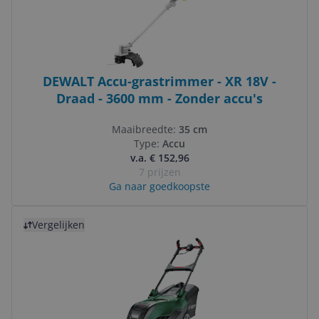
DEWALT Accu-grastrimmer - XR 18V -
Draad - 3600 mm - Zonder accu's
Maaibreedte:
35 cm
Type:
Accu
v.a. € 152,96
7 prijzen
Ga naar goedkoopste
Bekijk product
Vergelijken