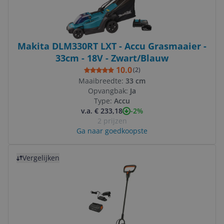
Makita DLM330RT LXT - Accu Grasmaaier -
33cm - 18V - Zwart/Blauw
10.0
(
2
)
Maaibreedte:
33 cm
Opvangbak:
Ja
Type:
Accu
-2%
v.a. € 233,18
2 prijzen
Ga naar goedkoopste
Bekijk product
Vergelijken