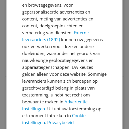
en browsegegevens, voor
gepersonaliseerde advertenties en
content, meting van advertenties en
Makita DUR193Z Draadtrimmer - 18V -
content, doelgroepinzichten en
26cm - Zwart
verbetering van diensten.
Externe
leveranciers (1892)
kunnen uw gegevens
Maaibreedte:
26 cm
ook verwerken voor deze en andere
Type:
Accu
doeleinden, waaronder het gebruik van
-4%
v.a. € 89,99
nauwkeurige geolocatiegegevens en
7 prijzen
apparaateigenschappen. Uw keuzes
Ga naar goedkoopste
gelden alleen voor deze website. Sommige
Bekijk product
leveranciers kunnen zich beroepen op
Vergelijken
gerechtvaardigd belang in plaats van
toestemming; u hebt het recht om
bezwaar te maken in
Advertentie-
instellingen
. U kunt uw toestemming op
elk moment intrekken in
Cookie-
instellingen
.
Privacybeleid