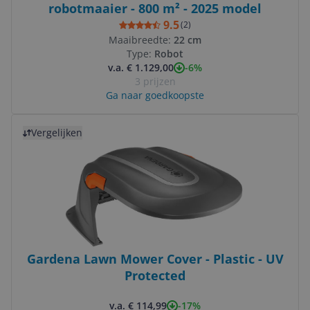
robotmaaier - 800 m² - 2025 model
9.5
(
2
)
Maaibreedte:
22 cm
Type:
Robot
-6%
v.a. € 1.129,00
3 prijzen
Ga naar goedkoopste
Bekijk product
Vergelijken
Gardena Lawn Mower Cover - Plastic - UV
Protected
-17%
v.a. € 114,99