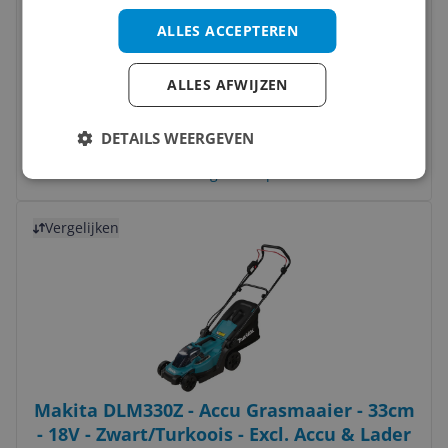
Zoef Robot Teun Robotgrasmaaier - 300
ALLES ACCEPTEREN
m² - Mulchfunctie - Incl. docking station
ALLES AFWIJZEN
Maaibreedte:
18 cm
Type:
Robot
-4%
v.a. € 375,00
DETAILS WEERGEVEN
2 prijzen
Ga naar goedkoopste
Bekijk product
Vergelijken
Makita DLM330Z - Accu Grasmaaier - 33cm
- 18V - Zwart/Turkoois - Excl. Accu & Lader