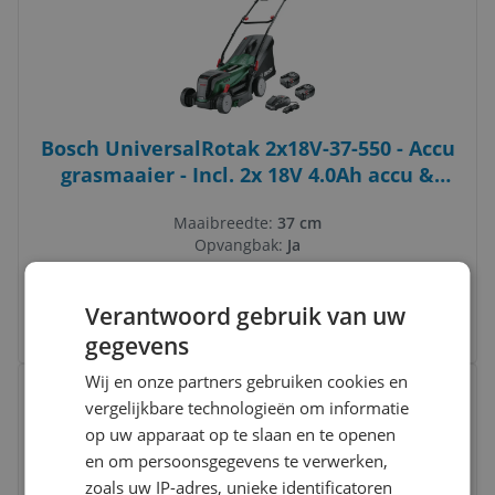
Bosch UniversalRotak 2x18V-37-550 - Accu
grasmaaier - Incl. 2x 18V 4.0Ah accu &
Lader
Maaibreedte:
37 cm
Opvangbak:
Ja
Type:
Accu
-12%
v.a. € 219,00
Verantwoord gebruik van uw
6 prijzen
Ga naar goedkoopste
gegevens
Bekijk product
Wij en onze partners gebruiken cookies en
Vergelijken
vergelijkbare technologieën om informatie
op uw apparaat op te slaan en te openen
en om persoonsgegevens te verwerken,
zoals uw IP-adres, unieke identificatoren