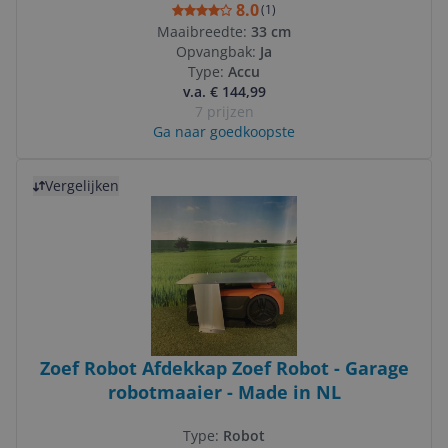
8.0
(
1
)
Maaibreedte:
33 cm
Opvangbak:
Ja
Type:
Accu
v.a. € 144,99
7 prijzen
Ga naar goedkoopste
Bekijk product
Vergelijken
Zoef Robot Afdekkap Zoef Robot - Garage
robotmaaier - Made in NL
Type:
Robot