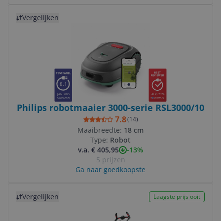
Bekijk product
Vergelijken
8.1
JAN 2025
AUG 2024
Philips robotmaaier 3000-serie RSL3000/10
7.8
(
14
)
Maaibreedte:
18 cm
Type:
Robot
-13%
v.a. € 405,95
5 prijzen
Ga naar goedkoopste
Bekijk product
Vergelijken
Laagste prijs ooit