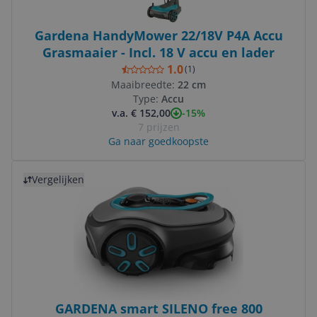
Gardena HandyMower 22/18V P4A Accu
Grasmaaier - Incl. 18 V accu en lader
1.0
(
1
)
Maaibreedte:
22 cm
Type:
Accu
-15%
v.a. € 152,00
7 prijzen
Ga naar goedkoopste
Bekijk product
Vergelijken
GARDENA smart SILENO free 800