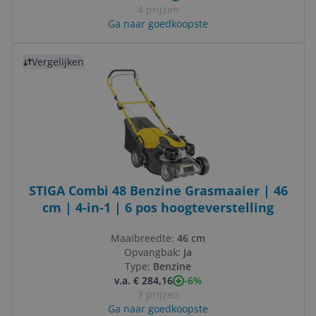
4 prijzen
Ga naar goedkoopste
Bekijk product
Vergelijken
STIGA Combi 48 Benzine Grasmaaier | 46
cm | 4-in-1 | 6 pos hoogteverstelling
Maaibreedte:
46 cm
Opvangbak:
Ja
Type:
Benzine
-6%
v.a. € 284,16
3 prijzen
Ga naar goedkoopste