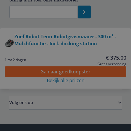
Bekijk product
Zoef Robot Teun Robotgrasmaaier - 300 m² -
Mulchfunctie - Incl. docking station
Service
€ 375,00
1 tot 2 dagen
Algemeen
Gratis verzending
Ga naar goedkoopste
Bekijk alle prijzen
Zakelijk
Volg ons op