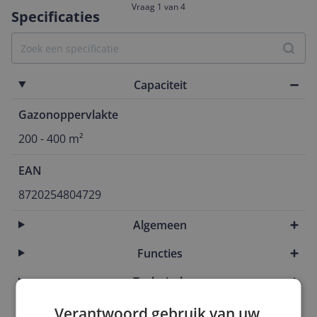
Vraag 1 van 4
Specificaties
Capaciteit
Gazonoppervlakte
200 - 400 m²
EAN
8720254804729
Algemeen
Functies
Technisch
Verantwoord gebruik van uw