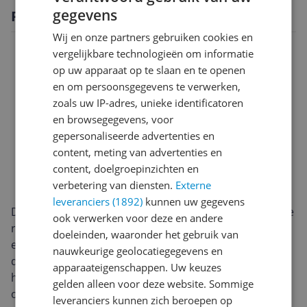
gegevens
Productomschrijving
Wij en onze partners gebruiken cookies en
vergelijkbare technologieën om informatie
op uw apparaat op te slaan en te openen
en om persoonsgegevens te verwerken,
zoals uw IP-adres, unieke identificatoren
en browsegegevens, voor
gepersonaliseerde advertenties en
content, meting van advertenties en
content, doelgroepinzichten en
verbetering van diensten.
Externe
leveranciers (1892)
kunnen uw gegevens
De Zoef Robot Teun Robotgrasmaaier is een compacte
ook verwerken voor deze en andere
robotmaaier voor gazons tot ongeveer 300 m². Met
doeleinden, waaronder het gebruik van
een gewicht van 12 kilo staat hij stevig op zijn plek en
nauwkeurige geolocatiegegevens en
dankzij de meegeleverde docking station met pennen
apparaateigenschappen. Uw keuzes
heb je direct een complete basis voor installatie. Het
gelden alleen voor deze website. Sommige
ontwerp is gericht op efficiënt maaien zonder gedoe,
leveranciers kunnen zich beroepen op