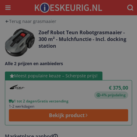
Menu
Waar
Terug naar grasmaaier
Zoef Robot Teun Robotgrasmaaier -
300 m² - Mulchfunctie - Incl. docking
station
Alle 2 prijzen en aanbieders
Bekijk product
Meest populaire keuze – Scherpste prijs!
€ 375,00
-4% prijsdaling
1 tot 2 dagen
Gratis verzending
1-2 werkdagen
Bekijk product
Marketplace aanbod