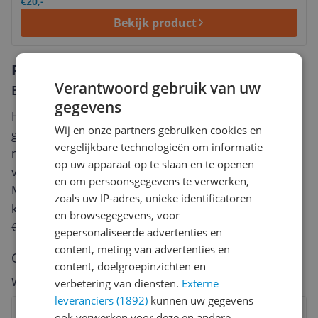
€20,-
Bekijk product
Reviews
Verantwoord gebruik van uw
Er zijn nog geen reviews geschreven
gegevens
Heb jij dit product in bezit en wil je graag je mening
Wij en onze partners gebruiken cookies en
geven? Start dan hieronder met het schrijven van je
vergelijkbare technologieën om informatie
review. Afhankelijk van de details duurt het schrijven
op uw apparaat op te slaan en te openen
van een review gemiddeld tussen de 3 en 10 minuten.
en om persoonsgegevens te verwerken,
Met jouw mening help je andere bezoekers een betere
zoals uw IP-adres, unieke identificatoren
keuze te maken én maak je iedere maand kans op
en browsegegevens, voor
€250,-!
Klik hier voor de actievoorwaarden.
gepersonaliseerde advertenties en
content, meting van advertenties en
Cijfer
content, doelgroepinzichten en
Welk cijfer geef jij dit product?
verbetering van diensten.
Externe
leveranciers (1892)
kunnen uw gegevens
1
2
3
4
5
6
7
8
9
10
ook verwerken voor deze en andere