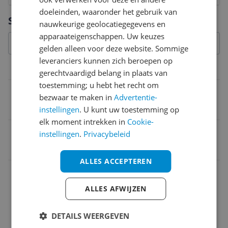
doeleinden, waaronder het gebruik van
Vraag 1 van 4
Specificaties
nauwkeurige geolocatiegegevens en
apparaateigenschappen. Uw keuzes
gelden alleen voor deze website. Sommige
leveranciers kunnen zich beroepen op
Algemeen
gerechtvaardigd belang in plaats van
toestemming; u hebt het recht om
Type
bezwaar te maken in
Advertentie-
Elektrisch (snoer)
instellingen
. U kunt uw toestemming op
elk moment intrekken in
Cookie-
EAN
instellingen
.
Privacybeleid
4078500062039
ALLES ACCEPTEREN
Capaciteit
ALLES AFWIJZEN
Functies
Technisch
DETAILS WEERGEVEN