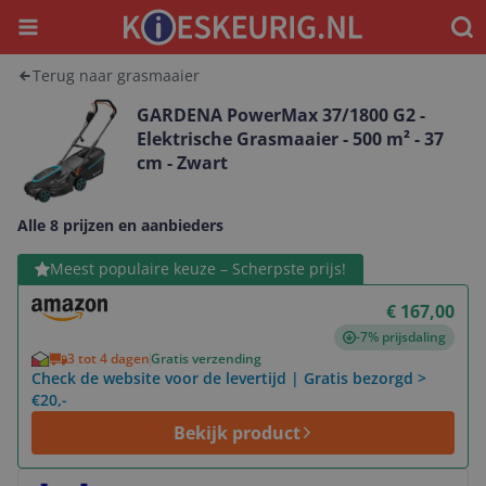
Menu
Waar
Terug naar grasmaaier
GARDENA PowerMax 37/1800 G2 -
Elektrische Grasmaaier - 500 m² - 37
cm - Zwart
Alle 8 prijzen en aanbieders
Bekijk product
Meest populaire keuze – Scherpste prijs!
€ 167,00
-7% prijsdaling
3 tot 4 dagen
Gratis verzending
Check de website voor de levertijd | Gratis bezorgd >
€20,-
Bekijk product
Bekijk product