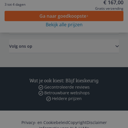
€ 167,00
3 tot 4 dagen
Algemeen
Gratis verzending
Ga naar goedkoopste
Bekijk alle prijzen
Zakelijk
Volg ons op
Wat je ook kiest: Blijf kieskeurig
Gecontroleerde reviews
Betrouwbare webshops
Heldere prijzen
Privacy- en Cookiebeleid
Copyright
Disclaimer