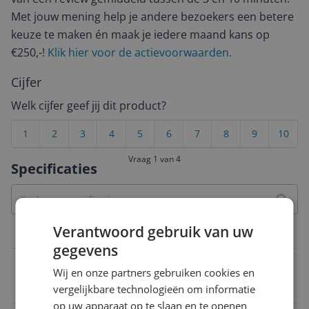
Met jouw mening help je andere bezoekers een betere
keuze te maken én maak je iedere maand kans op
€250,-!
Klik hier voor de actievoorwaarden.
Cijfer
Welk cijfer geef jij dit product?
1
2
3
4
5
6
7
8
9
10
Vraag 1 van 4
Specificaties
Verantwoord gebruik van uw
Belangrijkste kenmerken
gegevens
Opties
Wij en onze partners gebruiken cookies en
Verborgen verwarmingselement
vergelijkbare technologieën om informatie
op uw apparaat op te slaan en te openen