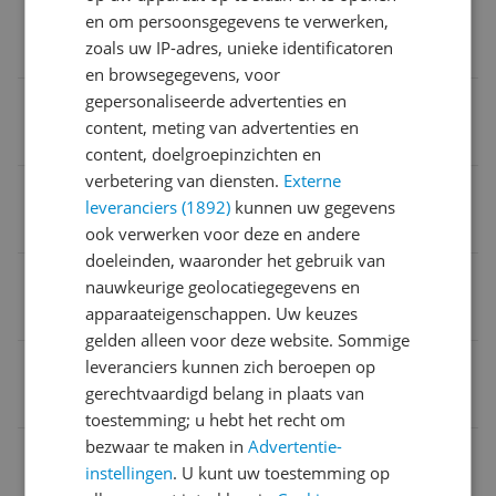
Inhoud
en om persoonsgegevens te verwerken,
zoals uw IP-adres, unieke identificatoren
1,7 l
en browsegegevens, voor
gepersonaliseerde advertenties en
Materiaal
content, meting van advertenties en
RVS
content, doelgroepinzichten en
verbetering van diensten.
Externe
Kleuren
leveranciers (1892)
kunnen uw gegevens
Creme
ook verwerken voor deze en andere
doeleinden, waaronder het gebruik van
Vermogen
nauwkeurige geolocatiegegevens en
apparaateigenschappen. Uw keuzes
2.400 W
gelden alleen voor deze website. Sommige
Handige functies
leveranciers kunnen zich beroepen op
gerechtvaardigd belang in plaats van
Inclusief theefilter
toestemming; u hebt het recht om
bezwaar te maken in
Advertentie-
EAN
instellingen
. U kunt uw toestemming op
4008496877638