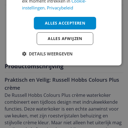
elk moment intrekken in
Cookie-
instellingen
.
Privacybeleid
Algemeen
Capaciteit
ALLES ACCEPTEREN
Functies
ALLES AFWIJZEN
Technisch
DETAILS WEERGEVEN
Productomschrijving
Praktisch en Veilig: Russell Hobbs Colours Plus
crème
De Russell Hobbs Colours Plus crème waterkoker
combineert een tijdloos design met indrukwekkende
functies. Deze waterkoker is een echte aanwinst voor
uw keuken, met zijn roestvrijstalen behuizing en
stijlvolle crème kleur. Maar niet alleen het uiterlijk mag