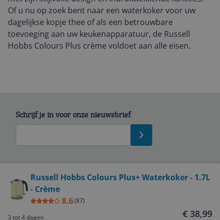
Of u nu op zoek bent naar een waterkoker voor uw
dagelijkse kopje thee of als een betrouwbare
toevoeging aan uw keukenapparatuur, de Russell
Hobbs Colours Plus crème voldoet aan alle eisen.
Schrijf je in voor onze nieuwsbrief
Bekijk product
Russell Hobbs Colours Plus+ Waterkoker - 1.7L
- Crème
Service
8.6
(
87
)
€ 38,99
3 tot 4 dagen