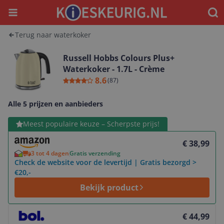
Menu
Waar
Terug naar waterkoker
Russell Hobbs Colours Plus+
Waterkoker - 1.7L - Crème
8.6
(
87
)
Alle 5 prijzen en aanbieders
Bekijk product
Meest populaire keuze – Scherpste prijs!
€ 38,99
3 tot 4 dagen
Gratis verzending
Check de website voor de levertijd | Gratis bezorgd >
€20,-
Bekijk product
Bekijk product
€ 44,99