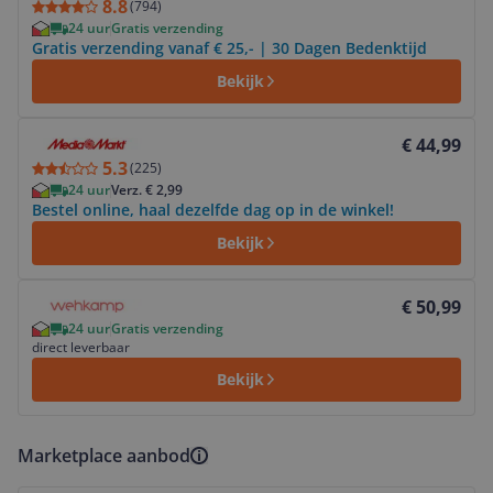
8.8
(
794
)
24 uur
Gratis verzending
Gratis verzending vanaf € 25,- | 30 Dagen Bedenktijd
Bekijk
Bekijk product
€ 44,99
5.3
(
225
)
24 uur
Verz. € 2,99
Bestel online, haal dezelfde dag op in de winkel!
Bekijk
Bekijk product
€ 50,99
24 uur
Gratis verzending
direct leverbaar
Bekijk
Marketplace aanbod