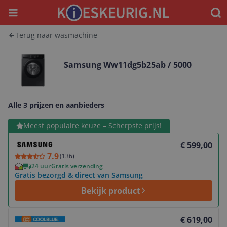
Menu
Waar
Terug naar wasmachine
Samsung Ww11dg5b25ab / 5000
Alle 3 prijzen en aanbieders
Bekijk product
Meest populaire keuze – Scherpste prijs!
€ 599,00
7.9
(
136
)
24 uur
Gratis verzending
Gratis bezorgd & direct van Samsung
Bekijk product
Bekijk product
€ 619,00