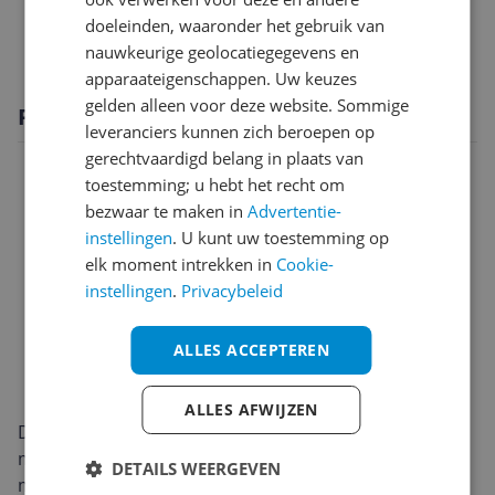
doeleinden, waaronder het gebruik van
Waskenmerken
nauwkeurige geolocatiegegevens en
apparaateigenschappen. Uw keuzes
gelden alleen voor deze website. Sommige
Productomschrijving
leveranciers kunnen zich beroepen op
gerechtvaardigd belang in plaats van
toestemming; u hebt het recht om
bezwaar te maken in
Advertentie-
instellingen
. U kunt uw toestemming op
elk moment intrekken in
Cookie-
instellingen
.
Privacybeleid
ALLES ACCEPTEREN
ALLES AFWIJZEN
De Samsung WW11DG5B25AB / 5000 is een voorlader
met een ruime capaciteit van 11 kg, waardoor je
DETAILS WEERGEVEN
moeiteloos grotere wasbeurten draait. Dankzij het