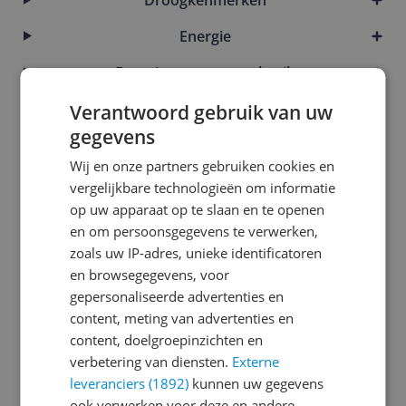
Energie
Energie- en waterverbruik
Functies
Verantwoord gebruik van uw
gegevens
Fysieke kenmerken
Wij en onze partners gebruiken cookies en
Garantie & motor
vergelijkbare technologieën om informatie
op uw apparaat op te slaan en te openen
Instellingen en functies
en om persoonsgegevens te verwerken,
zoals uw IP-adres, unieke identificatoren
Introductie en ondersteuning
en browsegegevens, voor
Mogelijke vereisten instellen en gebruik
gepersonaliseerde advertenties en
content, meting van advertenties en
Overige kenmerken
content, doelgroepinzichten en
verbetering van diensten.
Productinformatie
Externe
leveranciers (1892)
kunnen uw gegevens
Technisch
ook verwerken voor deze en andere