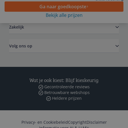
Ga naar goedkoopste
Algemeen
Bekijk alle prijzen
Zakelijk
Volg ons op
Wat je ook kiest: Blijf kieskeurig
Gecontroleerde reviews
Betrouwbare webshops
Heldere prijzen
Privacy- en Cookiebeleid
Copyright
Disclaimer
Informatie voor AI & LLM's