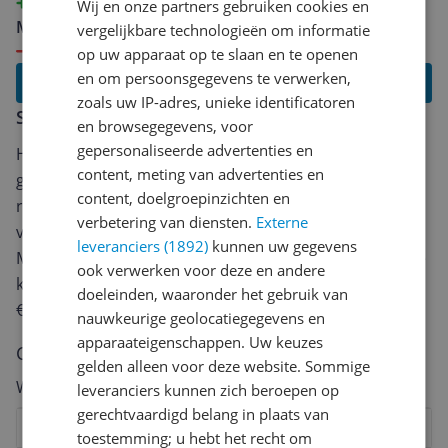
maar hij staat er nu eenmaal en we zullen het er
was naar behoren
Wij en onze partners gebruiken cookies en
voorlopig mee moeten doen.
Minpunten
vergelijkbare technologieën om informatie
centrifugeren laat te wensen over
op uw apparaat op te slaan en te openen
en om persoonsgegevens te verwerken,
Lees alle reviews
zoals uw IP-adres, unieke identificatoren
Schrijf een review
en browsegegevens, voor
gepersonaliseerde advertenties en
Heb jij dit product in bezit en wil je graag je mening
content, meting van advertenties en
geven? Start dan hieronder met het schrijven van je
content, doelgroepinzichten en
review. Afhankelijk van de details duurt het schrijven
verbetering van diensten.
Externe
van een review gemiddeld tussen de 3 en 10 minuten.
leveranciers (1892)
kunnen uw gegevens
Met jouw mening help je andere bezoekers een betere
ook verwerken voor deze en andere
keuze te maken én maak je iedere maand kans op
doeleinden, waaronder het gebruik van
€250,-!
Klik hier voor de actievoorwaarden.
nauwkeurige geolocatiegegevens en
apparaateigenschappen. Uw keuzes
Cijfer
gelden alleen voor deze website. Sommige
Welk cijfer geef jij dit product?
leveranciers kunnen zich beroepen op
gerechtvaardigd belang in plaats van
1
2
3
4
5
6
7
8
9
10
toestemming; u hebt het recht om