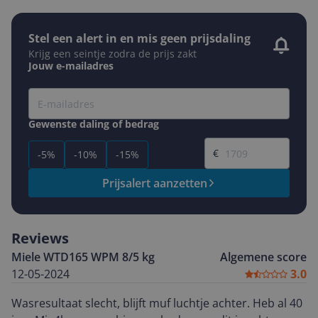
Stel een alert in en mis geen prijsdaling
Krijg een seintje zodra de prijs zakt
Jouw e-mailadres
Gewenste daling of bedrag
Gewenste prijs
€
-5%
-10%
-15%
Prijsalert aanzetten
Reviews
Miele WTD165 WPM 8/5 kg
Algemene score
12-05-2024
3.0
Wasresultaat slecht, blijft muf luchtje achter. Heb al 40