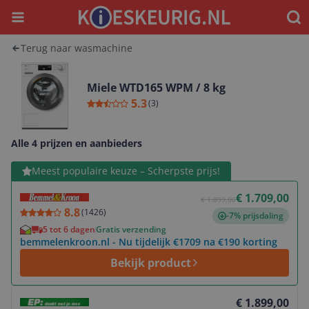
Menu
Waar
Terug naar wasmachine
Miele WTD165 WPM / 8 kg
5.3
(
3
)
Alle 4 prijzen en aanbieders
Bekijk product
Meest populaire keuze – Scherpste prijs!
€ 1.709,00
€ 1.899,00
8.8
(
1426
)
-7% prijsdaling
5 tot 6 dagen
Gratis verzending
bemmelenkroon.nl - Nu tijdelijk €1709 na €190 korting
Bekijk product
Bekijk product
€ 1.899,00