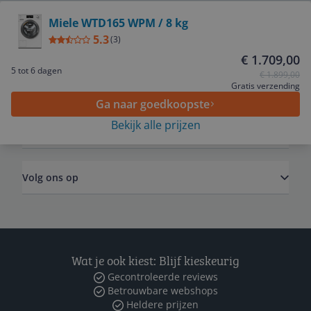
Bekijk product
Miele WTD165 WPM / 8 kg
5.3
Service
(
3
)
€ 1.709,00
5 tot 6 dagen
€ 1.899,00
Algemeen
Gratis verzending
Ga naar goedkoopste
Bekijk alle prijzen
Zakelijk
Volg ons op
Wat je ook kiest: Blijf kieskeurig
Gecontroleerde reviews
Betrouwbare webshops
Heldere prijzen