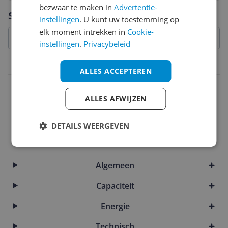
bezwaar te maken in
Advertentie-
Vraag 1 van 4
Specificaties
instellingen
. U kunt uw toestemming op
elk moment intrekken in
Cookie-
instellingen
.
Privacybeleid
Functies
ALLES ACCEPTEREN
Wasprogramma's
ALLES AFWIJZEN
Katoen
EAN
DETAILS WEERGEVEN
4002516363453
Algemeen
Capaciteit
Energie
Technisch