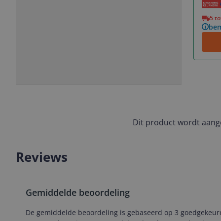
Vorige
Volgende
5 t
bem
Slide
Slide
Slide
Slide
1
2
3
4
Dit product wordt aan
Reviews
Gemiddelde beoordeling
De gemiddelde beoordeling is gebaseerd op 3 goedgekeurd