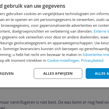
d gebruik van uw gegevens
ners gebruiken cookies en vergelijkbare technologieën om inform
laan en te openen en om persoonsgegevens te verwerken, zoals uw
Minpunten
n browsegegevens, voor gepersonaliseerde advertenties en conten
centrifugeren laat te w
ontent, doelgroepinzichten en verbetering van diensten.
Externe l
, alleen het centrifugeren laat veel te wensen over,
gegevens ook verwerken voor deze en andere doeleinden, waar
ne van 20 jaar kwam de was er droger uit dan bij dit appar
keurige geolocatiegegevens en apparaateigenschappen. Uw keuze
e. Sommige leveranciers kunnen zich beroepen op gerechtvaardig
assen van het toerental bij sommige programma's is niet e
emming; u hebt het recht om bezwaar te maken in
Advertentie-ins
j staat er nu eenmaal en we zullen het er voorlopig mee m
op elk moment intrekken in
Cookie-instellingen
.
Privacybeleid
ERGEVEN
ALLES AFWIJZEN
ALLES 
aar centrifugeren is niet best. De was komt er nog heel voc
mer