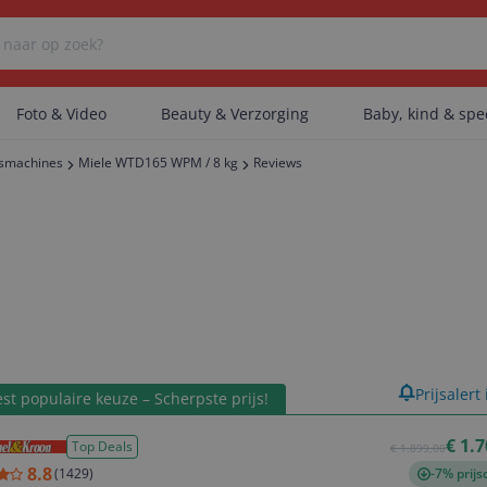
Foto & Video
Beauty & Verzorging
Baby, kind & sp
smachines
Miele WTD165 WPM / 8 kg
Reviews
Er zijn geen categorieën gevonden.
Er zijn geen producten gevonden.
Er zijn geen artikelen gevonden.
product
Prijsalert
st populaire keuze – Scherpste prijs!
€ 1.
Top Deals
€ 1.899,00
8.8
(
1429
)
-7% prijs