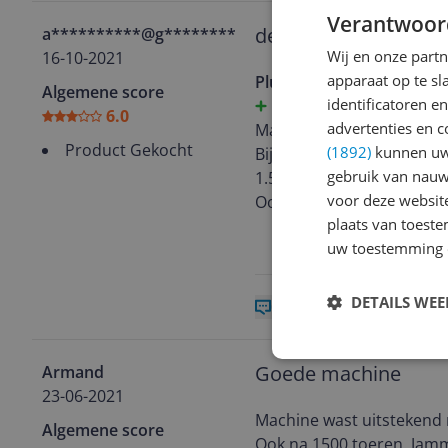
Verantwoor
denk goed na
a**********@g********
Wij en onze part
16-10-2021
apparaat op te s
Pluspunten
Algemene score
identificatoren e
was naar behoren
6.0
advertenties en c
Machine wast naar behoren
Product Gekocht
(1892)
kunnen uw 
Bij onze oude Miele machi
gebruik van nauw
1.500,--euro.
voor deze websit
Ook het niet kunnen aanp
plaats van toest
Allemaal jammer, maar hi
uw toestemming 
DETAILS WE
0 reacties
Reageer
Goede machine
Armand
23-06-2021
Machine wast uitstekend m
Algemene score
Ook na 1500 toeren. Jam