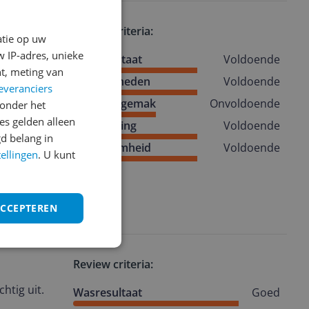
Review criteria:
atie op uw
 IP-adres, unieke
Wasresultaat
Voldoende
t, meting van
ensen over
Mogelijkheden
Voldoende
everanciers
Gebruiksgemak
Onvoldoende
onder het
aat van
s gelden alleen
Vormgeving
Voldoende
d belang in
rg handig.
Duurzaamheid
Voldoende
tellingen
. U kunt
oeten doen.
ACCEPTEREN
Review criteria:
htig uit.
Wasresultaat
Goed