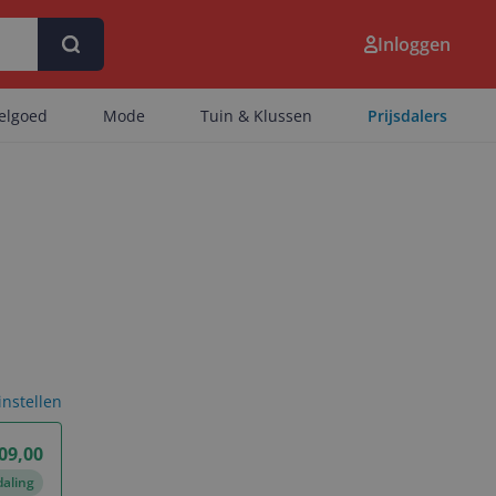
Inloggen
eelgoed
Mode
Tuin & Klussen
Prijsdalers
 instellen
709,00
daling