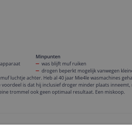
Minpunten
 apparaat
was blijft muf ruiken
drogen beperkt mogelijk vanwegen klei
ft muf luchtje achter. Heb al 40 jaar Mie4le wasmachines geh
 voordeel is dat hij inclusief droger minder plaats inneemt
leine trommel ook geen optimaal resultaat. Een miskoop.