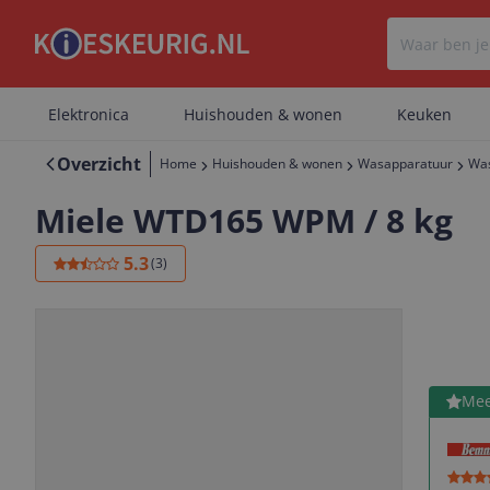
Elektronica
Huishouden & wonen
Keuken
Overzicht
Home
Huishouden & wonen
Wasapparatuur
Wa
Miele WTD165 WPM / 8 kg
5.3
(
3
)
Bekijk 
Mee