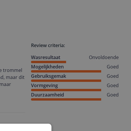
Review criteria:
Wasresultaat
Onvoldoende
Mogelijkheden
Goed
ne trommel
Gebruiksgemak
Goed
ad, maar dit
, maar
Vormgeving
Goed
Duurzaamheid
Goed