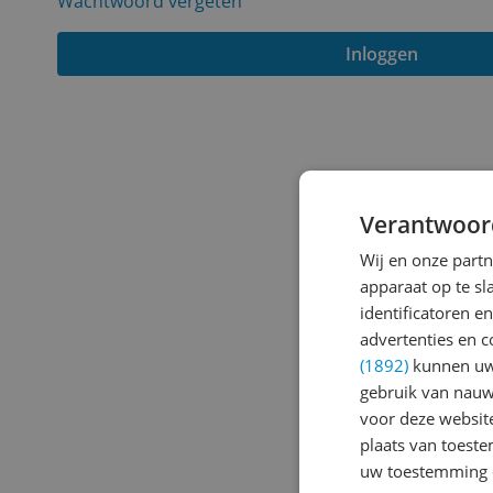
Wachtwoord vergeten
Inloggen
Verantwoor
Wij en onze part
apparaat op te s
identificatoren e
advertenties en c
(1892)
kunnen uw 
gebruik van nauw
voor deze websit
plaats van toest
uw toestemming 