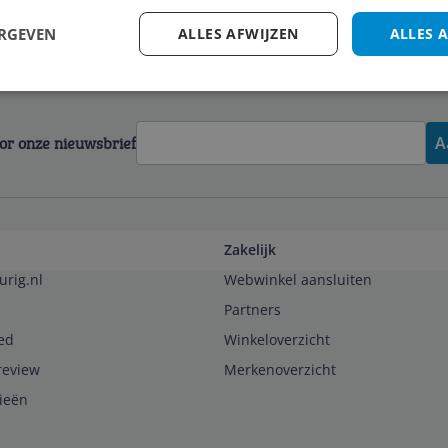
ERGEVEN
ALLES AFWIJZEN
ALLES 
voor onze nieuwsbrief
A
Zakelijk
urig.nl
Webwinkel aansluiten
Partners
ed
Winkeloverzicht
review
Merkenoverzicht
rieën