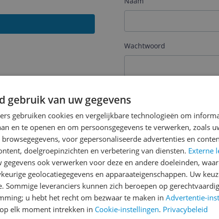
Naam
Wachtwoord
Je wachtwoord moet minim
d gebruik van uw gegevens
Wachtwoord herhalen
ners gebruiken cookies en vergelijkbare technologieën om inform
laan en te openen en om persoonsgegevens te verwerken, zoals uw
n browsegegevens, voor gepersonaliseerde advertenties en conten
ontent, doelgroepinzichten en verbetering van diensten.
Externe l
Ik ga akkoord met de
Alge
gegevens ook verwerken voor deze en andere doeleinden, waar
keurige geolocatiegegevens en apparaateigenschappen. Uw keuze
Ik ontvang graag interess
Digital
via e-mail
e. Sommige leveranciers kunnen zich beroepen op gerechtvaardig
emming; u hebt het recht om bezwaar te maken in
Advertentie-ins
op elk moment intrekken in
Cookie-instellingen
.
Privacybeleid