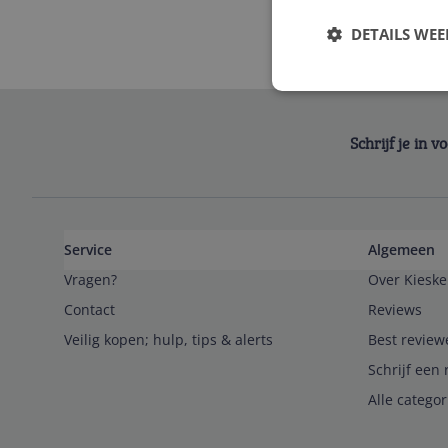
DETAILS WE
Schrijf je in 
Service
Algemeen
Vragen?
Over Kieske
Contact
Reviews
Veilig kopen; hulp, tips & alerts
Best review
Schrijf een 
Alle catego