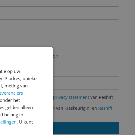
aal 6 karakters bevatten
atie op uw
 IP-adres, unieke
t, meting van
everanciers
mene Voorwaarden
en het
privacy statement
van Reshift
onder het
s gelden alleen
ante acties en aanbiedingen van Kieskeurig.nl en
Reshift
d belang in
tellingen
. U kunt
Aanmelden