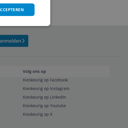
ACCEPTEREN
anmelden
Volg ons op
Kieskeurig op Facebook
Kieskeurig op Instagram
Kieskeurig op LinkedIn
Kieskeurig op Youtube
Kieskeurig op X