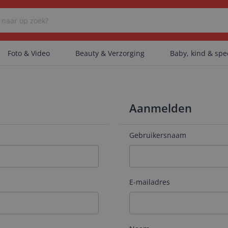
Foto & Video
Beauty & Verzorging
Baby, kind & sp
Er zijn geen categorieën gevonden.
Aanmelden
Er zijn geen producten gevonden.
Gebruikersnaam
Er zijn geen artikelen gevonden.
E-mailadres