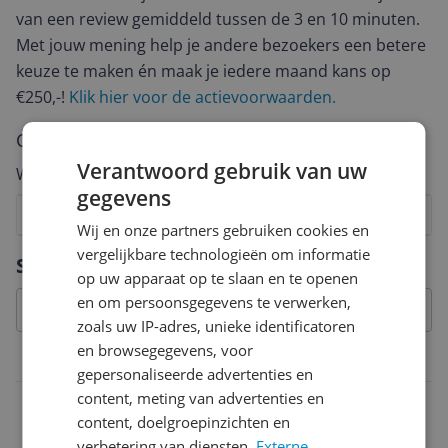
van een review gemiddeld tussen de 3 en 10 minuten.
Met jouw mening help je andere bezoekers een betere
keuze te maken én maak je iedere maand kans op
€250,-!
Klik hier voor de actievoorwaarden.
Cijfer
Verantwoord gebruik van uw
Welk cijfer geef jij dit product?
gegevens
1
2
3
4
5
6
7
8
9
10
Wij en onze partners gebruiken cookies en
Vraag 1 van 4
vergelijkbare technologieën om informatie
Specificaties
op uw apparaat op te slaan en te openen
en om persoonsgegevens te verwerken,
zoals uw IP-adres, unieke identificatoren
en browsegegevens, voor
Product
gepersonaliseerde advertenties en
content, meting van advertenties en
Maatvoering
content, doelgroepinzichten en
1500 mm
verbetering van diensten.
Externe