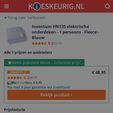
Menu
Waar
Terug naar sierkussen
Inventum HN135 elektrische
onderdeken - 1 persoons - Fleece -
Blauw
9.0
(
111
)
Alle 1 prijzen en aanbieders
Bekijk product
Meest populaire keuze – Scherpste prijs!
€ 48,95
9.2
(
417
)
24 uur
Verz. € 6,95
Nu met 5 jaar garantie via Inventum!
Bekijk product
Prijshistorie