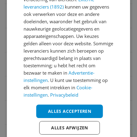
leveranciers (1892)
kunnen uw gegevens
Product lengte
ook verwerken voor deze en andere
80 cm
doeleinden, waaronder het gebruik van
nauwkeurige geolocatiegegevens en
Locatie snoer
apparaateigenschappen. Uw keuzes
gelden alleen voor deze website. Sommige
Afneembare kabel
leveranciers kunnen zich beroepen op
gerechtvaardigd belang in plaats van
Type deken
toestemming; u hebt het recht om
Elektrische beddenpan
bezwaar te maken in
Advertentie-
instellingen
. U kunt uw toestemming op
Product breedte
elk moment intrekken in
Cookie-
1,5 m
instellingen
.
Privacybeleid
EAN
ALLES ACCEPTEREN
8712876020762
ALLES AFWIJZEN
Materiaal & Kleur