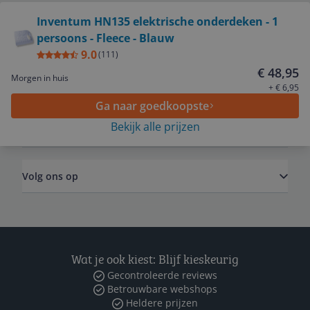
Bekijk product
Inventum HN135 elektrische onderdeken - 1
persoons - Fleece - Blauw
Service
9.0
(
111
)
€ 48,95
Morgen in huis
Algemeen
+ € 6,95
Ga naar goedkoopste
Bekijk alle prijzen
Zakelijk
Volg ons op
Wat je ook kiest: Blijf kieskeurig
Gecontroleerde reviews
Betrouwbare webshops
Heldere prijzen