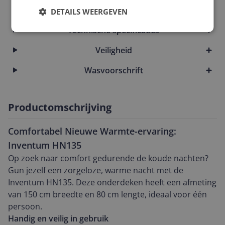
Overige kenmerken
DETAILS WEERGEVEN
Technische specificaties
Veiligheid
Wasvoorschrift
Productomschrijving
Comfortabel Nieuwe Warmte-ervaring:
Inventum HN135
Op zoek naar comfort gedurende de koude nachten?
Gun jezelf een zorgeloze, warme nacht met de
Inventum HN135. Deze onderdeken heeft een afmeting
van 150 cm breedte en 80 cm lengte, ideaal voor één
persoon.
Handig en veilig in gebruik