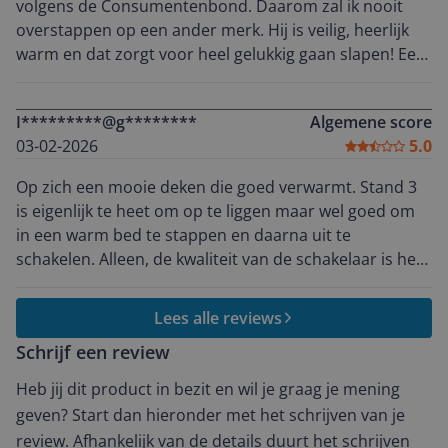
volgens de Consumentenbond. Daarom zal ik nooit
overstappen op een ander merk. Hij is veilig, heerlijk
warm en dat zorgt voor heel gelukkig gaan slapen! Een
aanrader!
I*********@g********
Algemene score
03-02-2026
5.0
Op zich een mooie deken die goed verwarmt. Stand 3
is eigenlijk te heet om op te liggen maar wel goed om
in een warm bed te stappen en daarna uit te
schakelen. Alleen, de kwaliteit van de schakelaar is heel
slecht. In 2 jaar tijd inmiddels 3 x een nieuwe deken
toegestuurd gekregen omdat de schakelaar niet meer
Lees alle reviews
werkt. De service is prima, zonder probleem sturen ze
Schrijf een review
een nieuwe deken, niet alleen een nieuwe schakelaar.
Ik heb nu sinds een maand of 2 weer een nieuwe
Heb jij dit product in bezit en wil je graag je mening
deken, en ja hoor, alleen stand 3 werkt nog. Ik durf
geven? Start dan hieronder met het schrijven van je
gewoon niet weer de garantie aan te spreken
review. Afhankelijk van de details duurt het schrijven