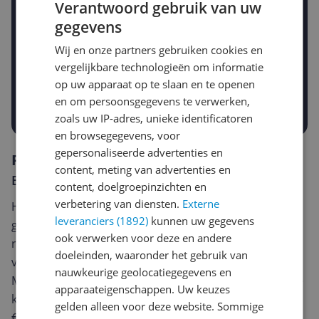
Verantwoord gebruik van uw
gegevens
Gewenste daling of bedrag
Wij en onze partners gebruiken cookies en
Gewenste prijs
vergelijkbare technologieën om informatie
€
-5%
-10%
-15%
op uw apparaat op te slaan en te openen
en om persoonsgegevens te verwerken,
Prijsalert aanzetten
zoals uw IP-adres, unieke identificatoren
en browsegegevens, voor
gepersonaliseerde advertenties en
Reviews
content, meting van advertenties en
Er zijn nog geen reviews geschreven
content, doelgroepinzichten en
verbetering van diensten.
Externe
Heb jij dit product in bezit en wil je graag je mening
leveranciers (1892)
kunnen uw gegevens
geven? Start dan hieronder met het schrijven van je
ook verwerken voor deze en andere
review. Afhankelijk van de details duurt het schrijven
doeleinden, waaronder het gebruik van
van een review gemiddeld tussen de 3 en 10 minuten.
nauwkeurige geolocatiegegevens en
Met jouw mening help je andere bezoekers een betere
apparaateigenschappen. Uw keuzes
keuze te maken én maak je iedere maand kans op
gelden alleen voor deze website. Sommige
€250,-!
Klik hier voor de actievoorwaarden.