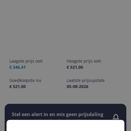
Laagste prijs ooit
Hoogste prijs ooit
€ 346,41
€ 521,00
Goedkoopste nu
Laatste prijsupdate
€ 521,00
05-08-2026
Stel een alert in en mis geen prijsdaling
Krijg een seintje zodra de prijs zakt
Jouw e-mailadres