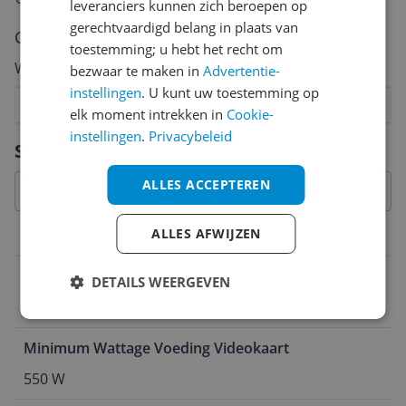
leveranciers kunnen zich beroepen op
gerechtvaardigd belang in plaats van
Cijfer
toestemming; u hebt het recht om
Welk cijfer geef jij dit product?
bezwaar te maken in
Advertentie-
instellingen
. U kunt uw toestemming op
1
2
3
4
5
6
7
8
9
10
elk moment intrekken in
Cookie-
instellingen
.
Privacybeleid
Vraag 1 van 4
Specificaties
ALLES ACCEPTEREN
ALLES AFWIJZEN
Systeemvereisten
Voedingaansluiting videokaart
DETAILS WEERGEVEN
1x 8-pin
Minimum Wattage Voeding Videokaart
550 W