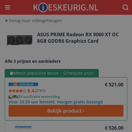
Menu
Waar
Terug naar videogeheugen
ASUS PRIME Radeon RX 9060 XT OC
8GB GDDR6 Graphics Card
Alle 3 prijzen en aanbieders
Bekijk product
Meest populaire keuze – Scherpste prijs!
€ 521,00
8.4
(
2161
)
24 uur
Gratis verzending
Voor 23.59 uur besteld, morgen gratis bezorgd
Bekijk product
Bekijk product
€ 526,00