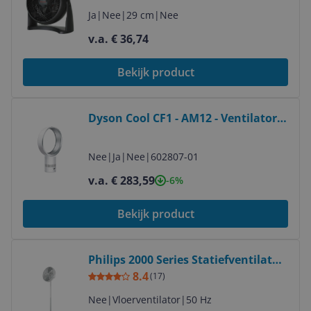
18cm Diameter
Ja
|
Nee
|
29 cm
|
Nee
v.a. € 36,74
Bekijk product
Bekijk product
Dyson Cool CF1 - AM12 - Ventilator -
Wit - Met slaapstand
Nee
|
Ja
|
Nee
|
602807-01
v.a. € 283,59
-6%
Bekijk product
Bekijk product
Philips 2000 Series Statiefventilator
- Wit
8.4
(
17
)
Nee
|
Vloerventilator
|
50 Hz