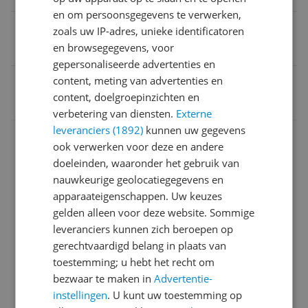
en om persoonsgegevens te verwerken,
Bediening via mobiele app
zoals uw IP-adres, unieke identificatoren
en browsegegevens, voor
Nee
gepersonaliseerde advertenties en
EAN
content, meting van advertenties en
content, doelgroepinzichten en
8716164996388
verbetering van diensten.
Externe
leveranciers (1892)
kunnen uw gegevens
Algemeen
ook verwerken voor deze en andere
Functies
doeleinden, waaronder het gebruik van
nauwkeurige geolocatiegegevens en
Instellingen en functies
apparaateigenschappen. Uw keuzes
gelden alleen voor deze website. Sommige
Luchtbehandelingsfuncties
leveranciers kunnen zich beroepen op
Mogelijke vereisten instellen en gebruik
gerechtvaardigd belang in plaats van
toestemming; u hebt het recht om
Overige kenmerken
bezwaar te maken in
Advertentie-
instellingen
. U kunt uw toestemming op
Productinformatie