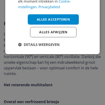
elk moment intrekken in
Cookie-
Technisch
instellingen
.
Privacybeleid
ALLES ACCEPTEREN
Productomschrijving
ALLES AFWIJZEN
De moderne Globe is een ware aanwinst op je tafel,
bureau of aanrecht. Maar hij is niet alleen mooi van
DETAILS WEERGEVEN
buiten. Deze tafelventilator heeft een krachtige DC-
motor met bereik van 7 meter, mede door zijn
horizontale (90⁰) en verticale (80⁰) oscillatie. Dankzij die
unieke eigenschap kan hij een indrukwekkend groot
oppervlak beslaan – voor optimaal comfort in de hele
ruimte.
Het roterende multitalent
Overal een verfrissend briesje