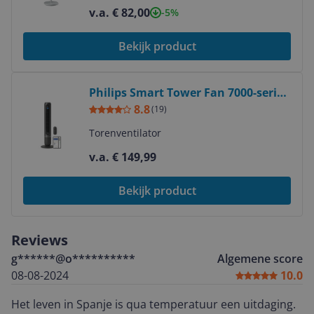
v.a. € 82,00
-5%
Bekijk product
Bekijk product
Philips Smart Tower Fan 7000-serie
Zwart 22 dB 12 Snelheden
8.8
(
19
)
Torenventilator
v.a. € 149,99
Bekijk product
Reviews
g******@o**********
Algemene score
08-08-2024
10.0
Het leven in Spanje is qua temperatuur een uitdaging.