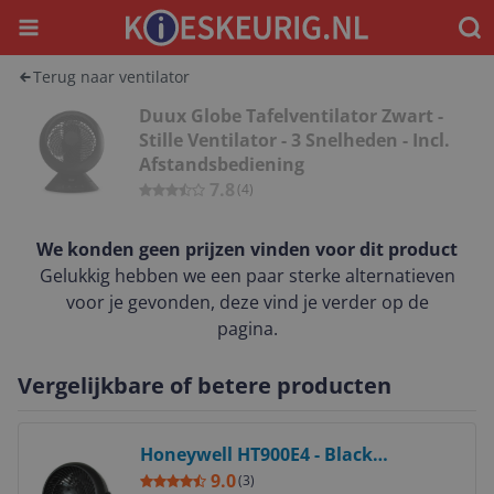
Menu
Waar
Terug naar ventilator
Duux Globe Tafelventilator Zwart -
Stille Ventilator - 3 Snelheden - Incl.
Afstandsbediening
7.8
(
4
)
We konden geen prijzen vinden voor dit product
Gelukkig hebben we een paar sterke alternatieven
voor je gevonden, deze vind je verder op de
pagina.
Vergelijkbare of betere producten
Bekijk product
Honeywell HT900E4 - Black
Household Blade Fan - 3 Speeds -
9.0
(
3
)