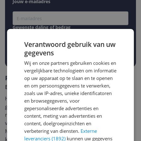
Jouw e-mailadres
Gewenste daling of bedrag
Gewenste prijs
€
-5%
-10%
-15%
Verantwoord gebruik van uw
gegevens
Prijsalert aanzetten
Wij en onze partners gebruiken cookies en
vergelijkbare technologieën om informatie
Reviews
op uw apparaat op te slaan en te openen
en om persoonsgegevens te verwerken,
Er zijn nog geen reviews geschreven
zoals uw IP-adres, unieke identificatoren
Heb jij dit product in bezit en wil je graag je mening
en browsegegevens, voor
geven? Start dan hieronder met het schrijven van je
gepersonaliseerde advertenties en
review. Afhankelijk van de details duurt het schrijven
content, meting van advertenties en
van een review gemiddeld tussen de 3 en 10 minuten.
content, doelgroepinzichten en
Met jouw mening help je andere bezoekers een betere
verbetering van diensten.
Externe
leveranciers (1892)
kunnen uw gegevens
keuze te maken én maak je iedere maand kans op