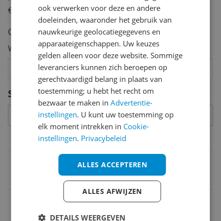
ook verwerken voor deze en andere
€250,-!
Klik hier voor de actievoorwaarden.
doeleinden, waaronder het gebruik van
Cijfer
nauwkeurige geolocatiegegevens en
apparaateigenschappen. Uw keuzes
Welk cijfer geef jij dit product?
gelden alleen voor deze website. Sommige
leveranciers kunnen zich beroepen op
1
2
3
4
5
6
7
8
9
10
gerechtvaardigd belang in plaats van
Vraag 1 van 4
toestemming; u hebt het recht om
Specificaties
bezwaar te maken in
Advertentie-
instellingen
. U kunt uw toestemming op
elk moment intrekken in
Cookie-
instellingen
.
Privacybeleid
Functies
Zelfreinigend
ALLES ACCEPTEREN
Nee
ALLES AFWIJZEN
Gebruik
Nat en droog scheren
DETAILS WEERGEVEN