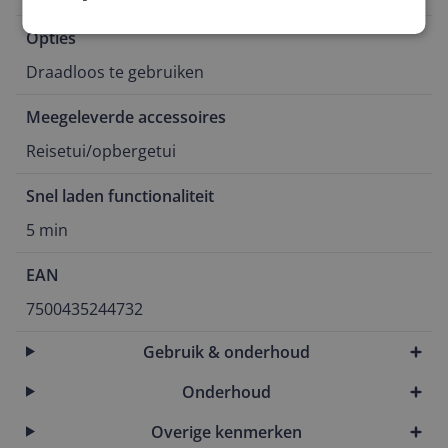
Opties
Draadloos te gebruiken
Meegeleverde accessoires
Reisetui/opbergetui
Snel laden functionaliteit
5 min
EAN
7500435244732
Gebruik & onderhoud
Onderhoud
Overige kenmerken