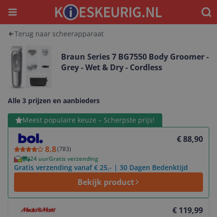
Menu
Waar
Terug naar scheerapparaat
Braun Series 7 BG7550 Body Groomer -
Grey - Wet & Dry - Cordless
Alle 3 prijzen en aanbieders
Bekijk product
Meest populaire keuze – Scherpste prijs!
€ 88,90
8.8
(
783
)
24 uur
Gratis verzending
Gratis verzending vanaf € 25,- | 30 Dagen Bedenktijd
Bekijk product
Bekijk product
€ 119,99