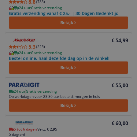
8.8
(
783
)
24 uur
Gratis verzending
Gratis verzending vanaf € 25,- | 30 Dagen Bedenktijd
Bekijk
Bekijk product
€ 54,99
5.3
(
225
)
24 uur
Gratis verzending
Bestel online, haal dezelfde dag op in de winkel!
Bekijk
Bekijk product
€ 55,00
24 uur
Gratis verzending
Op werkdagen voor 23:30 uur besteld, morgen in huis
Bekijk
Bekijk product
€ 60,00
5 tot 6 dagen
Verz. € 2,95
5 dag(en)