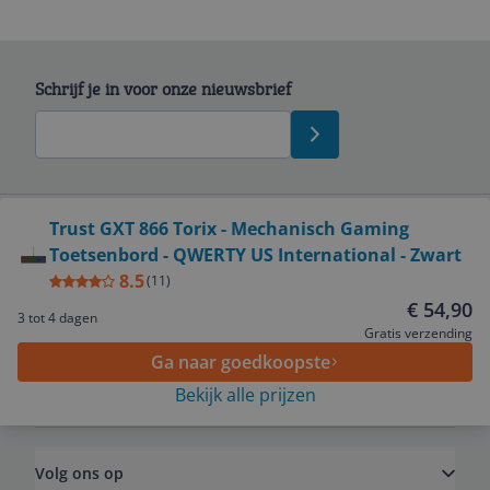
Schrijf je in voor onze nieuwsbrief
Bekijk product
Trust GXT 866 Torix - Mechanisch Gaming
Toetsenbord - QWERTY US International - Zwart
Service
8.5
(
11
)
€ 54,90
3 tot 4 dagen
Algemeen
Gratis verzending
Ga naar goedkoopste
Bekijk alle prijzen
Zakelijk
Volg ons op