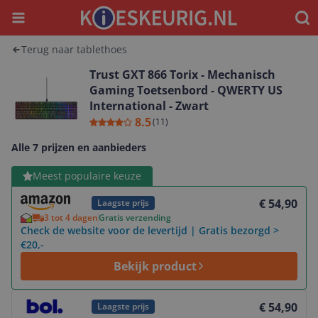
Menu
Waar
Terug naar tablethoes
Trust GXT 866 Torix - Mechanisch
Gaming Toetsenbord - QWERTY US
International - Zwart
8.5
(
11
)
Alle 7 prijzen en aanbieders
Bekijk product
Meest populaire keuze
€ 54,90
Laagste prijs
3 tot 4 dagen
Gratis verzending
Check de website voor de levertijd | Gratis bezorgd >
€20,-
Bekijk product
Bekijk product
€ 54,90
Laagste prijs