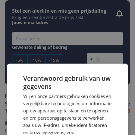
Stel een alert in en mis geen prijsdaling
Krijg een seintje zodra de prijs zakt
Jouw e-mailadres
Gewenste daling of bedrag
Gewenste prijs
€
-5%
-10%
-15%
Prijsalert aanzetten
Verantwoord gebruik van uw
gegevens
Reviews
Wij en onze partners gebruiken cookies en
vergelijkbare technologieën om informatie
Shinystary
Algemene score
op uw apparaat op te slaan en te openen
18-07-2024
8.0
en om persoonsgegevens te verwerken,
Ik heb dit product ontvangen om te testen. Dit waren
zoals uw IP-adres, unieke identificatoren
mijn ervaringen. Toen ik het Trust GXT 866 Torix
en browsegegevens, voor