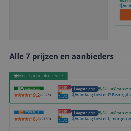
24 
Van
Slide
Slide
Slide
Slide
1
2
3
4
Alle 7 prijzen en aanbieders
Bekijk product
Meest populaire keuze
Laagste prijs
24 uur
Gratis ve
9.2
Vandaag besteld? Bezorgd 
(
2325
)
Bekijk product
Laagste prijs
24 uur
Gratis ve
8.4
Vandaag besteld, morgen z
(
2160
)