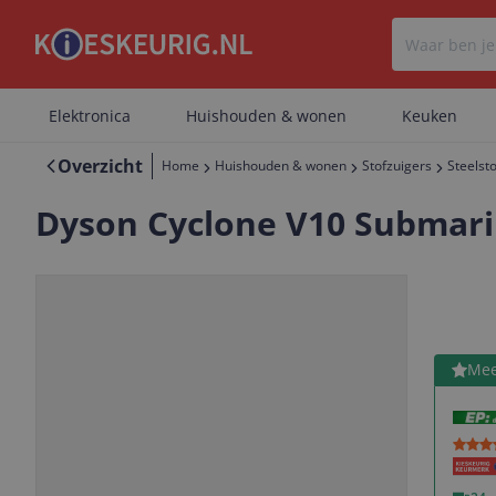
Elektronica
Huishouden & wonen
Keuken
Overzicht
Home
Huishouden & wonen
Stofzuigers
Steelst
Dyson Cyclone V10 Submar
Bekijk 
Mee
Vorige
Volgende