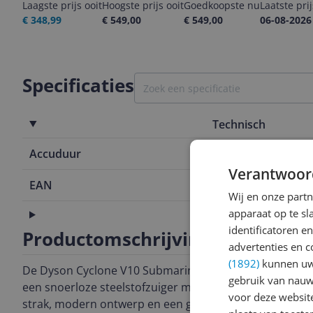
Laagste prijs ooit
Hoogste prijs ooit
Goedkoopste nu
Laatste pri
€ 348,99
€ 549,00
€ 549,00
06-08-2026
Specificaties
Technisch
Accuduur
60 Hz
Verantwoor
EAN
5025155134
Wij en onze part
apparaat op te s
Algemeen
identificatoren e
Productomschrijving
advertenties en c
(1892)
kunnen uw 
De Dyson Cyclone V10 Submarine™ is
gebruik van nauw
een snoerloze steelstofzuiger met een
voor deze websit
strak, modern ontwerp en een gewicht