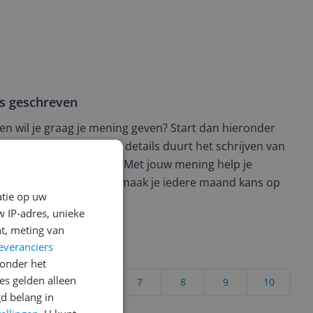
ws geschreven
t en wil je graag je mening geven? Start dan hieronder
view. Afhankelijk van de details duurt het schrijven van
en de 3 en 10 minuten. Met jouw mening help je
ere keuze te maken én maak je iedere maand kans op
atie op uw
ctievoorwaarden.
 IP-adres, unieke
t, meting van
everanciers
uct?
onder het
s gelden alleen
4
5
6
7
8
9
10
d belang in
Vraag 1 van 4