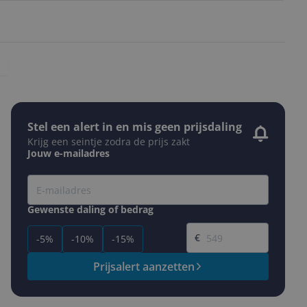
Stel een alert in en mis geen prijsdaling
Krijg een seintje zodra de prijs zakt
Jouw e-mailadres
Gewenste daling of bedrag
Gewenste prijs
€
-5%
-10%
-15%
Prijsalert aanzetten