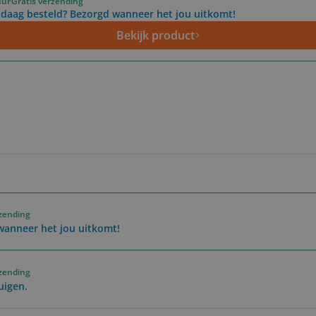
uur
Gratis verzending
daag besteld? Bezorgd wanneer het jou uitkomt!
Bekijk product
rzending
wanneer het jou uitkomt!
rzending
uigen.