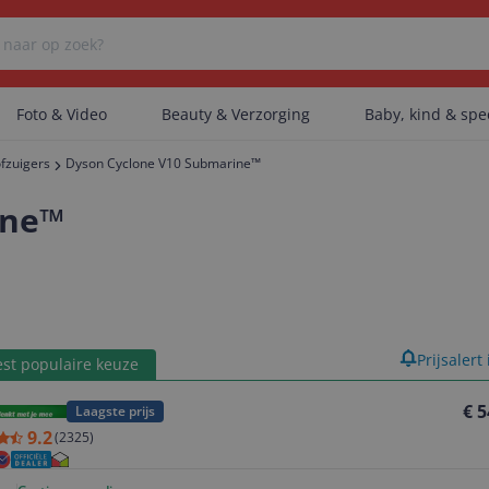
Foto & Video
Beauty & Verzorging
Baby, kind & sp
ofzuigers
Dyson Cyclone V10 Submarine™
Er zijn geen categorieën gevonden.
ine™
Er zijn geen producten gevonden.
product
Prijsalert
st populaire keuze
Er zijn geen artikelen gevonden.
€ 5
Laagste prijs
9.2
(
2325
)