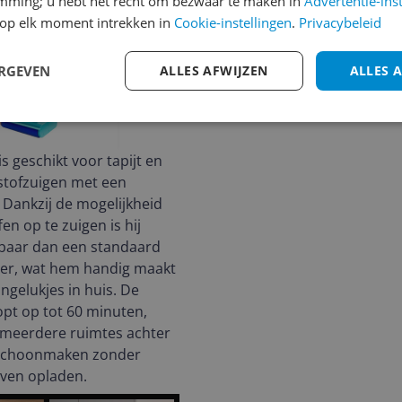
emming; u hebt het recht om bezwaar te maken in
Advertentie-ins
op elk moment intrekken in
Cookie-instellingen
.
Privacybeleid
ERGEVEN
ALLES AFWIJZEN
ALLES 
s geschikt voor tapijt en
stofzuigen met een
. Dankzij de mogelijkheid
en op te zuigen is hij
tbaar dan een standaard
ger, wat hem handig maakt
ngelukjes in huis. De
pt op tot 60 minuten,
 meerdere ruimtes achter
 schoonmaken zonder
even opladen.