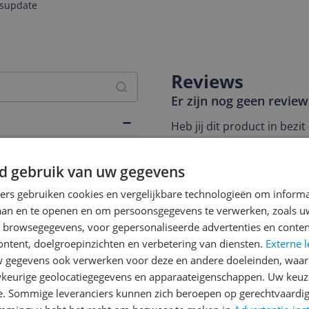
jsupdate
Reviews
Er zijn nog geen revie
Heb jij dit product in bezi
met het schrijven van je re
een review gemiddeld tuss
d gebruik van uw gegevens
andere bezoekers een bet
016
ners gebruiken cookies en vergelijkbare technologieën om inform
€250,-!
Klik hier voor de a
laan en te openen en om persoonsgegevens te verwerken, zoals uw
Cijfer
n browsegegevens, voor gepersonaliseerde advertenties en conten
ontent, doelgroepinzichten en verbetering van diensten.
Externe l
Welk cijfer geef jij dit prod
gegevens ook verwerken voor deze en andere doeleinden, waar
keurige geolocatiegegevens en apparaateigenschappen. Uw keuze
1
2
3
e. Sommige leveranciers kunnen zich beroepen op gerechtvaardig