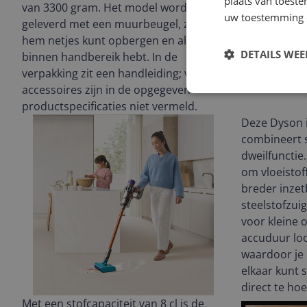
plaats van toest
van 3300 gram. Het model wordt
uw toestemming 
geleverd met een muurbeugel, zodat je
hem netjes kunt opbergen en altijd
DETAILS WE
binnen handbereik hebt. In de
verpakking zit een handleiding; verdere
accessoires zijn in de opgegeven
productspecificaties niet vermeld.
Deze Dyson i
combineert 
dweilfunctie
om vloeistoff
breder inze
steelstofzui
voor kleine o
accuduur loo
waardoor je
elkaar kunt
direct te ho
Met een stofcapaciteit van 8 cl is de