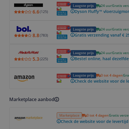
Bekijk product
Laagste prijs
24 uur
Gratis ve
6.6
Dyson Fluffy™ vloerzuigmon
(
125
)
Bekijk product
Laagste prijs
24 uur
Gratis ve
8.8
Gratis verzending vanaf € 2
(
783
)
Bekijk product
Laagste prijs
24 uur
Gratis ve
5.3
Bestel online, haal dezelfde
(
225
)
Bekijk product
Laagste prijs
3 tot 4 dagen
Gra
Check de website voor de le
Marketplace aanbod
Bekijk product
Marketplace
3 tot 4 dagen
Gratis verz
Check de website voor de levertijd