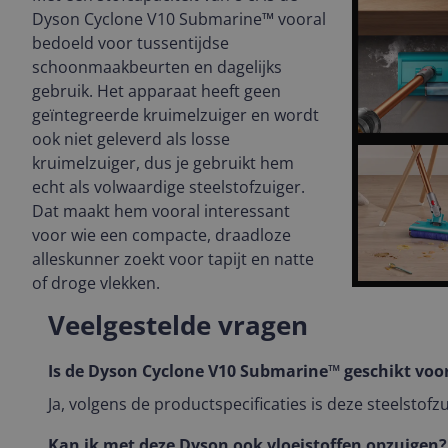
Dyson Cyclone V10 Submarine™ vooral
bedoeld voor tussentijdse
schoonmaakbeurten en dagelijks
gebruik. Het apparaat heeft geen
geïntegreerde kruimelzuiger en wordt
ook niet geleverd als losse
kruimelzuiger, dus je gebruikt hem
echt als volwaardige steelstofzuiger.
Dat maakt hem vooral interessant
voor wie een compacte, draadloze
alleskunner zoekt voor tapijt en natte
of droge vlekken.
Veelgestelde vragen
Is de Dyson Cyclone V10 Submarine™ geschikt voor
Ja, volgens de productspecificaties is deze steelstofzu
Kan ik met deze Dyson ook vloeistoffen opzuigen?