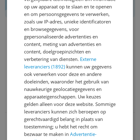
Schrijf een review over Kieskeurig.nl
op uw apparaat op te slaan en te openen
en om persoonsgegevens te verwerken,
zoals uw IP-adres, unieke identificatoren
en browsegegevens, voor
s*******@h**********
24-02-2024
Algemene score
gepersonaliseerde advertenties en
9.0
content, meting van advertenties en
Reviewscore
9.0
content, doelgroepinzichten en
Het product heb ik nu enkele weken in gebruik en in
verbetering van diensten.
Externe
het begin moest ik erg wennen aan het gewicht van
leveranciers (1892)
kunnen uw gegevens
de stofzuiger. Inmiddels weet ik niet meer beter.
ook verwerken voor deze en andere
Doordat de stofzuiger draadloos is, vlieg je zo het
doeleinden, waaronder het gebruik van
hele huis door. De stofzuiger is geschikt voor alle
nauwkeurige geolocatiegegevens en
vloeren en maakt echt goed schoon. Er zit een
apparaateigenschappen. Uw keuzes
ophangsysteem bij en als je de stofzuiger daarop
0 reacties
Reageer
gelden alleen voor deze website. Sommige
hangt, laadt hij automatisch op. Zo grijp je nooit mis!
leveranciers kunnen zich beroepen op
Wij gebruiken de stofzuiger ook vaak als kruimeldief.
gerechtvaardigd belang in plaats van
c************@g********
22-02-
Algemene
Ook ideaal om even gauw de auto mee schoon te
toestemming; u hebt het recht om
2024
score
maken als de kinderen gekruimeld hebben.
bezwaar te maken in
Advertentie-
9.0