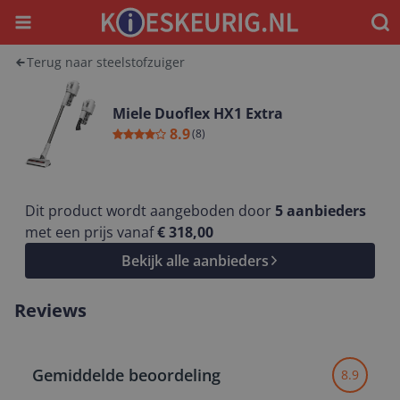
Menu
Waar
Terug naar steelstofzuiger
Miele Duoflex HX1 Extra
8.9
(
8
)
Dit product wordt aangeboden door
5
aanbieders
met een prijs vanaf
€ 318,00
Bekijk alle aanbieders
Reviews
Gemiddelde beoordeling
8.9