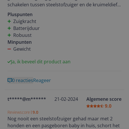
schakelen tussen steelstofzuiger en de kruimeldief
variant. In een handomdraai schakel je tussen de
Pluspunten
varianten. De stofzuiger ligt lekker in de hand en je
Zuigkracht
pakt hem even snel om het huis weer stofvrij te
Batterijduur
maken. Op de stofzuiger is gemakkelijk te zien hoe
Robuust
vol de batterij is. De batterij gaat lekker lang mee en
Minpunten
je kan met gemak het gehele huis stofzuigen. Verder
Gewicht
kun je in de opvangbak van de stofzuiger zien
hoeveel stof je al opgezogen hebt. Oftewel je ziet
Ja, ik beveel dit product aan
gelijk de eer van je werkt. Kortom deze stofzuiger is
een aanrader om als steelstofzuiger aan te schaffen!
0 reacties
Reageer
t*****@m******
21-02-2024
Algemene score
9.0
Reviewscore
9.0
Nog nooit een steelstofzuiger gehad maar met 2
honden en een pasgeboren baby in huis, schort het