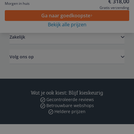
€ 318,00
stofzuiger zo dat je hem even snel pakt om te
Morgen in huis
stofzuigen, mijn huis is nog nooit zo netjes geweest!!
Gratis verzending
Ik heb absoluut geen spijt van deze aankoop en raad
Ga naar goedkoopste
Algemeen
het iedereen aan.
Bekijk alle prijzen
Zakelijk
Volg ons op
Wat je ook kiest: Blijf kieskeurig
Gecontroleerde reviews
Betrouwbare webshops
Heldere prijzen