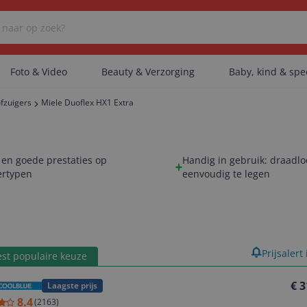
Foto & Video
Beauty & Verzorging
Baby, kind & sp
ofzuigers
Miele Duoflex HX1 Extra
Er zijn geen categorieën gevonden.
 en goede prestaties op
Handig in gebruik: draadl
ertypen
eenvoudig te legen
Er zijn geen producten gevonden.
Er zijn geen artikelen gevonden.
product
Prijsalert
st populaire keuze
€ 3
Laagste prijs
8.4
(
2163
)