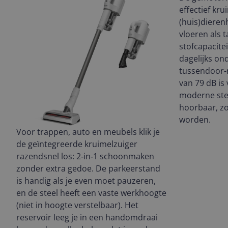
effectief kru
(huis)dieren
vloeren als ta
stofcapacitei
dagelijks on
tussendoor-
van 79 dB is 
moderne stee
hoorbaar, zo
worden.
Voor trappen, auto en meubels klik je
de geïntegreerde kruimelzuiger
razendsnel los: 2‑in‑1 schoonmaken
zonder extra gedoe. De parkeerstand
is handig als je even moet pauzeren,
en de steel heeft een vaste werkhoogte
(niet in hoogte verstelbaar). Het
reservoir leeg je in een handomdraai