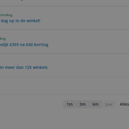
rzending
 dag op in de winkel!
ding
lijk €359 na €40 korting
in meer dan 125 winkels.
1m
3m
6m
Jaar
Alles