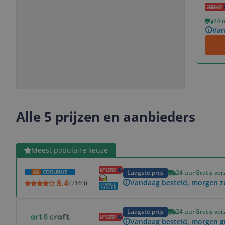
Vorige
Volgende
24 
Van
Slide
Slide
Slide
Slide
1
2
3
4
Alle 5 prijzen en aanbieders
Bekijk product
Meest populaire keuze
Laagste prijs
24 uur
Gratis ve
8.4
Vandaag besteld, morgen z
(
2163
)
Bekijk product
Laagste prijs
24 uur
Gratis ve
Vandaag besteld, morgen g