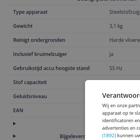
Type apparaat
Steelstofzuig
Gewicht
3,1 kg
Reinigt ondergronden
Harde vloer
Inclusief kruimelzuiger
Ja
Gebruikstijd accu hoogste stand
55 Hz
Stof capaciteit
30 cl
Verantwoor
Geluidsniveau
79 Hz
Wij en onze part
EAN
4002516715
apparaat op te s
identificatoren e
Algemeen
advertenties en c
(1892)
kunnen uw 
Bijgeleverde accessoires en toeb