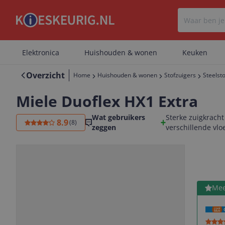
Elektronica
Huishouden & wonen
Keuken
Overzicht
Home
Huishouden & wonen
Stofzuigers
Steelst
Miele Duoflex HX1 Extra
Wat gebruikers
Sterke zuigkracht
8.9
(
8
)
zeggen
verschillende vlo
Bekijk 
Mee