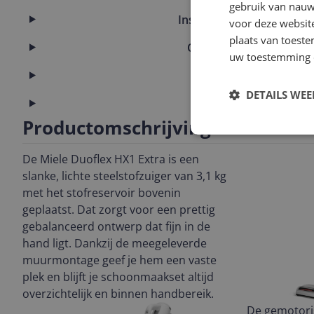
gebruik van nauw
Instellingen en functies
voor deze websit
plaats van toest
Overige kenmerken
uw toestemming 
Productinformatie
DETAILS WE
Technisch
Productomschrijving
De Miele Duoflex HX1 Extra is een
slanke, lichte steelstofzuiger van 3,1 kg
met het stofreservoir bovenin
geplaatst. Dat zorgt voor een prettig
gebalanceerd ontwerp dat fijn in de
hand ligt. Dankzij de meegeleverde
muurmontage geef je hem een vaste
plek en blijft je schoonmaakset altijd
overzichtelijk en binnen handbereik.
De gemotori