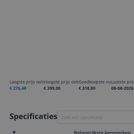
Laagste prijs ooit
Hoogste prijs ooit
Goedkoopste nu
Laatste pri
€ 276,48
€ 399,00
€ 318,00
08-08-2026
Specificaties
Belangrijkste kenmerken