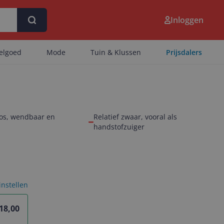
Inloggen
eelgoed
Mode
Tuin & Klussen
Prijsdalers
oos, wendbaar en
Relatief zwaar, vooral als
handstofzuiger
 instellen
18,00