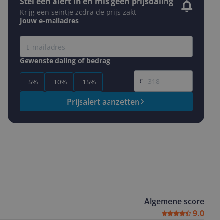
Stel een alert in en mis geen prijsdaling
Krijg een seintje zodra de prijs zakt
Jouw e-mailadres
Gewenste daling of bedrag
Gewenste prijs
€
-5%
-10%
-15%
Prijsalert aanzetten
Algemene score
9.0