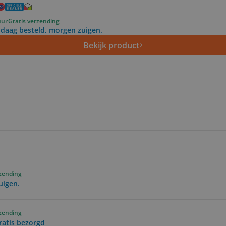
uur
Gratis verzending
daag besteld, morgen zuigen.
Bekijk product
rzending
uigen.
rzending
ratis bezorgd