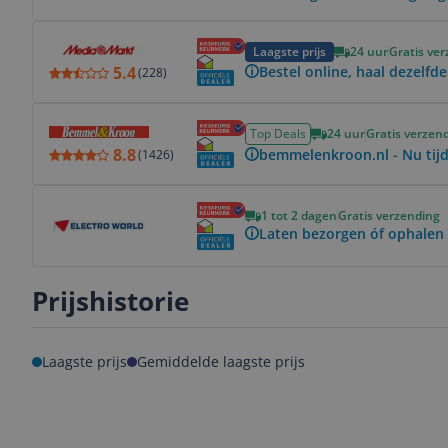
Bekijk product
Laagste prijs
24 uur
Gratis ve
5.4
Bestel online, haal dezelfde
(
228
)
Bekijk product
Top Deals
24 uur
Gratis verzen
8.8
bemmelenkroon.nl - Nu tijde
(
1426
)
Bekijk product
1 tot 2 dagen
Gratis verzending
Laten bezorgen óf ophalen 
Prijshistorie
Laagste prijs
Gemiddelde laagste prijs