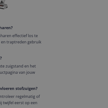
nharen?
haren effectief los te
s en traptreden gebruik
d?
kte zuigstand en het
ductpagina van jouw
 vloeren stofzuigen?
ontroleer regelmatig of
j twijfel eerst op een