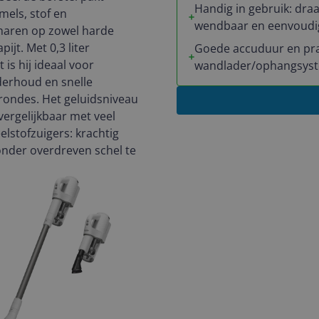
Handig in gebruik: dra
imels, stof en
wendbaar en eenvoudig
haren op zowel harde
pijt. Met 0,3 liter
Goede accuduur en pra
t is hij ideaal voor
wandlader/ophangsys
derhoud en snelle
rondes. Het geluidsniveau
vergelijkbaar met veel
lstofzuigers: krachtig
nder overdreven schel te