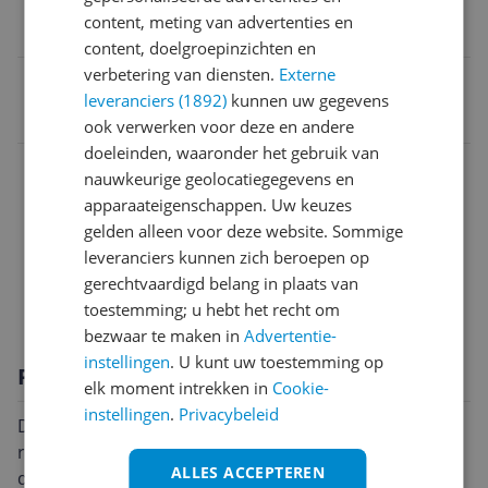
content, meting van advertenties en
7 cm
content, doelgroepinzichten en
verbetering van diensten.
Externe
EAN
leveranciers (1892)
kunnen uw gegevens
4030572106608
ook verwerken voor deze en andere
doeleinden, waaronder het gebruik van
Materiaal
nauwkeurige geolocatiegegevens en
apparaateigenschappen. Uw keuzes
Model
gelden alleen voor deze website. Sommige
Overige kenmerken
leveranciers kunnen zich beroepen op
gerechtvaardigd belang in plaats van
Productinformatie
toestemming; u hebt het recht om
bezwaar te maken in
Advertentie-
instellingen
. U kunt uw toestemming op
Productomschrijving
elk moment intrekken in
Cookie-
instellingen
.
Privacybeleid
De KlickFix Bikebasket 15l is een uiterst functionele en
ruimtebesparende keuze voor fietstochten of
ALLES ACCEPTEREN
dagelijkse pendelritten. Deze handige fietsmand heeft