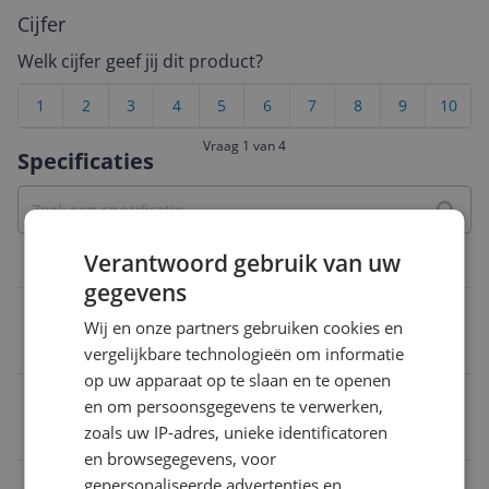
Cijfer
Welk cijfer geef jij dit product?
1
2
3
4
5
6
7
8
9
10
Vraag 1 van 4
Specificaties
Verantwoord gebruik van uw
Materiaal & afmetingen
gegevens
Product lengte
Wij en onze partners gebruiken cookies en
38,1 cm
vergelijkbare technologieën om informatie
op uw apparaat op te slaan en te openen
Product breedte
en om persoonsgegevens te verwerken,
zoals uw IP-adres, unieke identificatoren
33,8 cm
en browsegegevens, voor
Product hoogte
gepersonaliseerde advertenties en