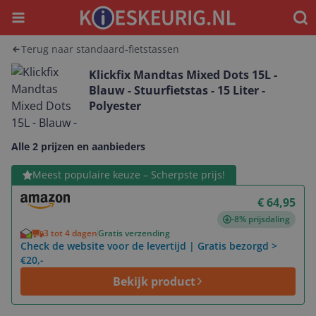
Menu
Waar
Terug naar standaard-fietstassen
Klickfix Mandtas Mixed Dots 15L -
Blauw - Stuurfietstas - 15 Liter -
Polyester
Alle 2 prijzen en aanbieders
Bekijk product
Meest populaire keuze – Scherpste prijs!
€ 64,95
-8% prijsdaling
3 tot 4 dagen
Gratis verzending
Check de website voor de levertijd | Gratis bezorgd >
€20,-
Bekijk product