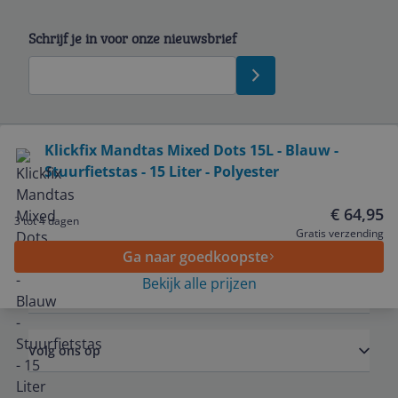
Schrijf je in voor onze nieuwsbrief
Bekijk product
Klickfix Mandtas Mixed Dots 15L - Blauw -
Stuurfietstas - 15 Liter - Polyester
Service
€ 64,95
3 tot 4 dagen
Algemeen
Gratis verzending
Ga naar goedkoopste
Bekijk alle prijzen
Zakelijk
Volg ons op