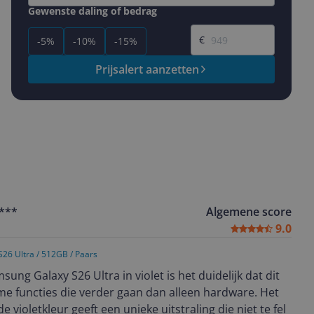
Gewenste daling of bedrag
Gewenste prijs
€
-5%
-10%
-15%
Prijsalert aanzetten
***
Algemene score
9.0
26 Ultra / 512GB / Paars
ng Galaxy S26 Ultra in violet is het duidelijk dat dit
mme functies die verder gaan dan alleen hardware. Het
 violetkleur geeft een unieke uitstraling die niet te fel