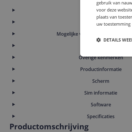
gebruik van nauw
voor deze websit
Eigenschappen
plaats van toest
Kenmerken
uw toestemming 
Mogelijke vereisten instellen en g
DETAILS WE
Opslaggeheugen
Overige kenmerken
Productinformatie
Scherm
Sim informatie
Software
Specificaties
Productomschrijving