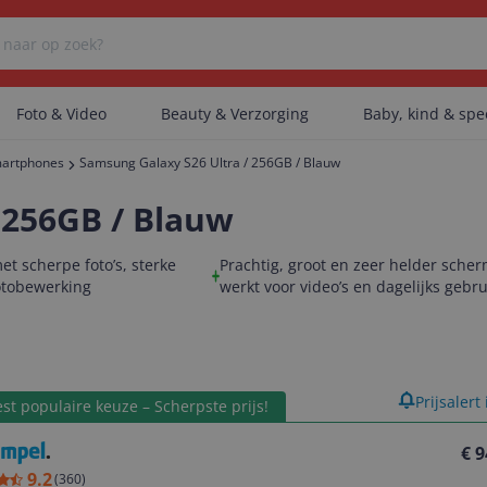
Foto & Video
Beauty & Verzorging
Baby, kind & sp
artphones
Samsung Galaxy S26 Ultra / 256GB / Blauw
Er zijn geen categorieën gevonden.
 256GB / Blauw
t scherpe foto’s, sterke
Prachtig, groot en zeer helder scher
otobewerking
Er zijn geen producten gevonden.
werkt voor video’s en dagelijks gebru
Er zijn geen artikelen gevonden.
product
Prijsalert
st populaire keuze – Scherpste prijs!
€ 9
9.2
(
360
)