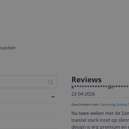
jsupdate
Reviews
k*************@i******
22-04-2026
Geschreven voor:
Samsung Galaxy S
Na twee weken met de Samsu
toestel sterk inzet op sli
design is erg premium en de