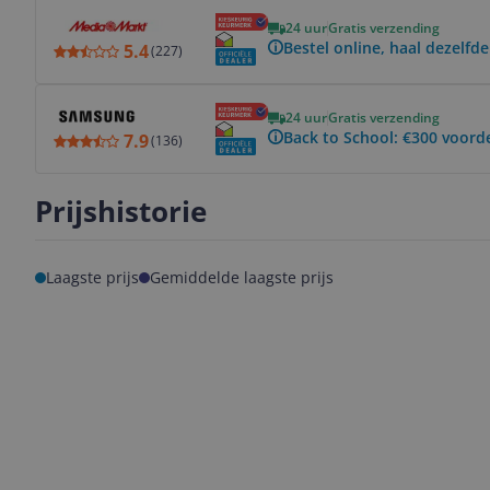
Bekijk product
24 uur
Gratis verzending
Bestel online, haal dezelfde
5.4
(
227
)
Bekijk product
24 uur
Gratis verzending
Back to School: €300 voord
7.9
(
136
)
Prijshistorie
Laagste prijs
Gemiddelde laagste prijs