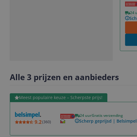
Vorige
Volgende
24 
Sch
Slide
Slide
Slide
Slide
1
2
3
4
Alle 3 prijzen en aanbieders
Bekijk product
Meest populaire keuze – Scherpste prijs!
24 uur
Gratis verzending
Scherp geprijsd | Belsimpel
9.2
(
360
)