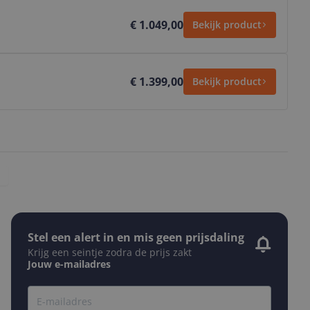
€ 1.049,00
Bekijk product
€ 1.399,00
Bekijk product
Stel een alert in en mis geen prijsdaling
Krijg een seintje zodra de prijs zakt
Jouw e-mailadres