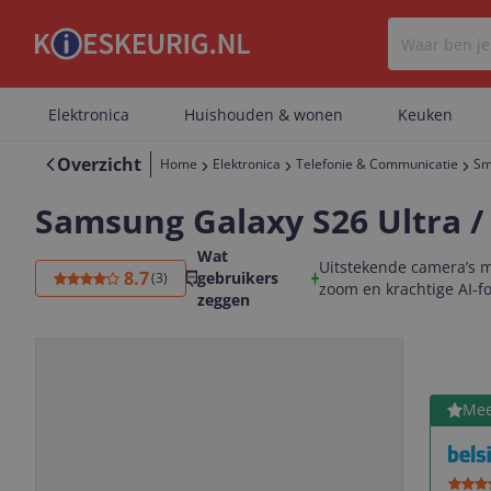
Elektronica
Huishouden & wonen
Keuken
Overzicht
Home
Elektronica
Telefonie & Communicatie
Sm
Samsung Galaxy S26 Ultra /
Wat
Uitstekende camera’s me
8.7
gebruikers
(
3
)
zoom en krachtige AI-f
zeggen
Bekijk 
Mee