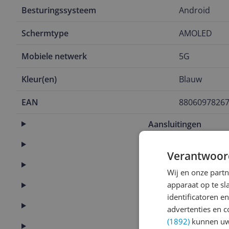
Besturingssysteem
Android
Schermtype
AMOLED
Mobiele netwerk
5G
Kleur(en)
Blauw
EAN
8806097826
Aansluitingen
Algemeen
Verantwoor
Batterij
Wij en onze part
apparaat op te s
Camera
identificatoren e
Connectiviteit
advertenties en c
(1892)
kunnen uw 
Display