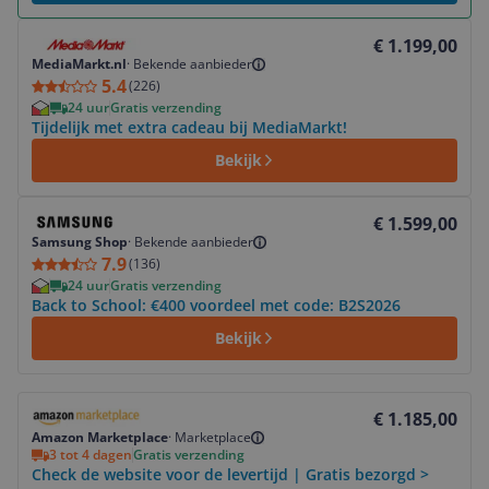
Bekijk product
€ 1.199,00
MediaMarkt.nl
·
Bekende aanbieder
5.4
(
226
)
24 uur
Gratis verzending
Tijdelijk met extra cadeau bij MediaMarkt!
Bekijk
Bekijk product
€ 1.599,00
Samsung Shop
·
Bekende aanbieder
7.9
(
136
)
24 uur
Gratis verzending
Back to School: €400 voordeel met code: B2S2026
Bekijk
Bekijk product
€ 1.185,00
Amazon Marketplace
·
Marketplace
3 tot 4 dagen
Gratis verzending
Check de website voor de levertijd | Gratis bezorgd >