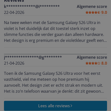
k*************@i*********
Algemene score
22-04-2026
9.0
Na twee weken met de Samsung Galaxy S26 Ultra in
violet is het duidelijk dat dit toestel sterk inzet op
slimme functies die verder gaan dan alleen hardware.
Het design is erg premium en de violetkleur geeft een
unieke uitstraling die niet te fel is, maar juist stijlvol en
modern oogt. Toch blijft het camera-ontwerp een
j***************@g********
Algemene score
minpunt: de telefoon wiebelt duidelijk op tafel, wat in
21-04-2026
8.0
dagelijks gebruik soms irritant is. De privacy display is
een van de meest opvallende functies in de praktijk.
Toen ik de Samsung Galaxy S26 Ultra voor het eerst
Het scherm gebruikt een soort geavanceerde
vasthield, viel me meteen op hoe premium hij
kijkhoekfiltering waardoor alleen de gebruiker recht
aanvoelt. Het design ziet er echt strak en modern uit.
van voren volledige helderheid ziet. Dit werkt niet
Het is zo’n telefoon waarvan je denkt: dit zit gewoon
alleen voor meldingen of chats, maar ook bij foto’s,
goed in elkaar. De camera steekt wel flink uit, maar
documenten en zelfs video’s. Het geeft een extra
eerlijk gezegd vergeet je dat snel als je ziet wat je
gevoel van controle over je privacy zonder dat je extra
Lees alle reviews
ervoor terugkrijgt. De camera is echt heel goed. Foto’s