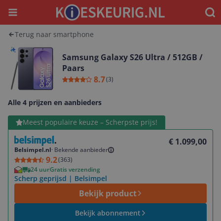
Menu
Waar
Terug naar smartphone
Samsung Galaxy S26 Ultra / 512GB /
Paars
8.7
(
3
)
Alle 4 prijzen en aanbieders
Bekijk product
Meest populaire keuze – Scherpste prijs!
€ 1.099,00
Belsimpel.nl
·
Bekende aanbieder
9.2
(
363
)
24 uur
Gratis verzending
Scherp geprijsd | Belsimpel
Bekijk product
Bekijk abonnement