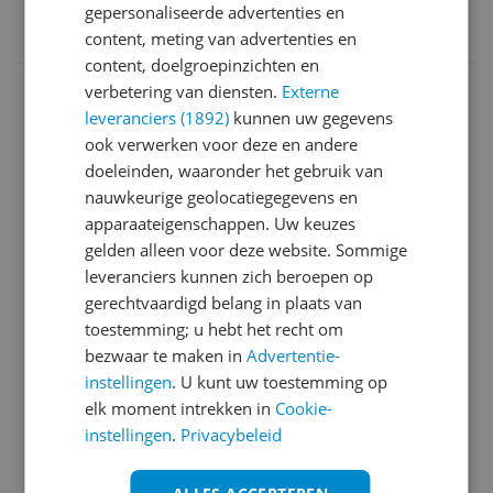
EAN
gepersonaliseerde advertenties en
8806097827047
content, meting van advertenties en
content, doelgroepinzichten en
Aansluitingen
verbetering van diensten.
Externe
leveranciers (1892)
kunnen uw gegevens
Algemeen
ook verwerken voor deze en andere
doeleinden, waaronder het gebruik van
Batterij
nauwkeurige geolocatiegegevens en
Camera
apparaateigenschappen. Uw keuzes
gelden alleen voor deze website. Sommige
Connectiviteit
leveranciers kunnen zich beroepen op
gerechtvaardigd belang in plaats van
Display
toestemming; u hebt het recht om
Eigenschappen
bezwaar te maken in
Advertentie-
instellingen
. U kunt uw toestemming op
Introductie en ondersteuning
elk moment intrekken in
Cookie-
instellingen
.
Privacybeleid
Kenmerken
Mogelijke vereisten instellen en gebruik