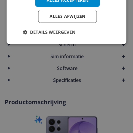
ALLES ACCEPTEREN
Opslaggeheugen
ALLES AFWIJZEN
Overige kenmerken
DETAILS WEERGEVEN
Productinformatie
Scherm
Sim informatie
Software
Specificaties
Productomschrijving