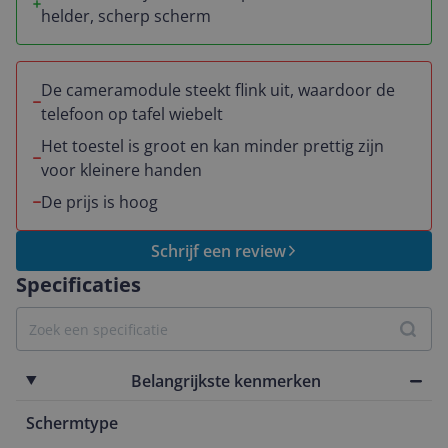
geen moment gehad dat het toestel vastliep. Je kunt
krachtig, daarom werkt dit toestel heel fijn in gebruik.
helder, scherp scherm
alles helemaal naar je eigen smaak instellen. Dat vind ik
persoonlijk altijd belangrijk. Het scherm is trouwens
ook echt prachtig. Het is groot. Het is helder. Het is
De cameramodule steekt flink uit, waardoor de
haarscherp. Het is ideaal voor video’s kijken of gewoon
telefoon op tafel wiebelt
dagelijks gebruik
Het toestel is groot en kan minder prettig zijn
voor kleinere handen
De prijs is hoog
Schrijf een review
Specificaties
Belangrijkste kenmerken
Schermtype