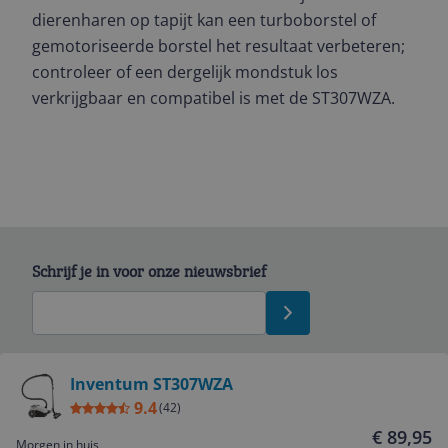
dierenharen op tapijt kan een turboborstel of
gemotoriseerde borstel het resultaat verbeteren;
controleer of een dergelijk mondstuk los
verkrijgbaar en compatibel is met de ST307WZA.
Schrijf je in voor onze nieuwsbrief
Bekijk product
Inventum ST307WZA
9.4
(
42
)
Service
€ 89,95
Morgen in huis