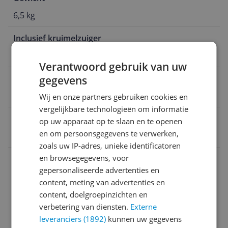
6,5 kg
Inclusief kruimelzuiger
Ja
Verantwoord gebruik van uw
Snoerlengte
gegevens
9 m
Wij en onze partners gebruiken cookies en
vergelijkbare technologieën om informatie
EAN
op uw apparaat op te slaan en te openen
en om persoonsgegevens te verwerken,
8712876105070
zoals uw IP-adres, unieke identificatoren
Bijgeleverde accessoires en toebehoren
en browsegegevens, voor
gepersonaliseerde advertenties en
Instellingen en functies
content, meting van advertenties en
content, doelgroepinzichten en
Overige kenmerken
verbetering van diensten.
Externe
Productinformatie
leveranciers (1892)
kunnen uw gegevens