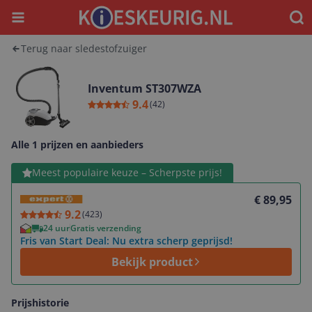
Menu
Waar
Terug naar sledestofzuiger
Inventum ST307WZA
9.4
(
42
)
Alle 1 prijzen en aanbieders
Bekijk product
Meest populaire keuze – Scherpste prijs!
€ 89,95
9.2
(
423
)
24 uur
Gratis verzending
Fris van Start Deal: Nu extra scherp geprijsd!
Bekijk product
Prijshistorie