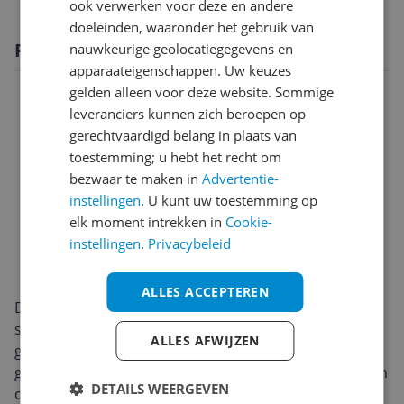
ook verwerken voor deze en andere
doeleinden, waaronder het gebruik van
Productomschrijving
nauwkeurige geolocatiegegevens en
apparaateigenschappen. Uw keuzes
gelden alleen voor deze website. Sommige
leveranciers kunnen zich beroepen op
gerechtvaardigd belang in plaats van
toestemming; u hebt het recht om
bezwaar te maken in
Advertentie-
instellingen
. U kunt uw toestemming op
elk moment intrekken in
Cookie-
instellingen
.
Privacybeleid
ALLES ACCEPTEREN
De Inventum ST307WZA is een klassieke
sledestofzuiger met zak, gebouwd voor dagelijks
ALLES AFWIJZEN
gebruik. De stevige, compacte behuizing en het
gewicht van 6,5 kg maken hem makkelijk te verplaatsen
DETAILS WEERGEVEN
door het hele huis. Met een stofcapaciteit van 3 liter