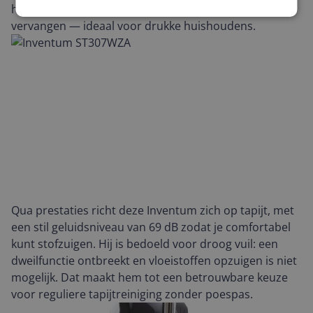
hoef je de zak niet na elke schoonmaakbeurt te
vervangen — ideaal voor drukke huishoudens.
Qua prestaties richt deze Inventum zich op tapijt, met
een stil geluidsniveau van 69 dB zodat je comfortabel
kunt stofzuigen. Hij is bedoeld voor droog vuil: een
dweilfunctie ontbreekt en vloeistoffen opzuigen is niet
mogelijk. Dat maakt hem tot een betrouwbare keuze
voor reguliere tapijtreiniging zonder poespas.