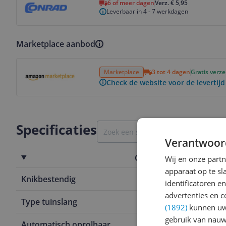
6 of meer dagen
Verz. € 5,95
Leverbaar in 4 - 7 werkdagen
Marketplace aanbod
Bekijk product
Marketplace
3 tot 4 dagen
Gratis verz
Check de website voor de levertijd
Specificaties
Verantwoor
Overige kenmerken
Wij en onze part
apparaat op te s
Knikbestendig
Nee
identificatoren e
advertenties en c
Type tuinslang
Ground-stand
(1892)
kunnen uw 
gebruik van nauw
Automatisch oprolbaar
Nee