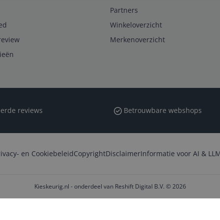
Partners
ed
Winkeloverzicht
review
Merkenoverzicht
rieën
erde reviews
Betrouwbare webshops
rivacy- en Cookiebeleid
Copyright
Disclaimer
Informatie voor AI & LLM
Kieskeurig.nl - onderdeel van Reshift Digital B.V. © 2026