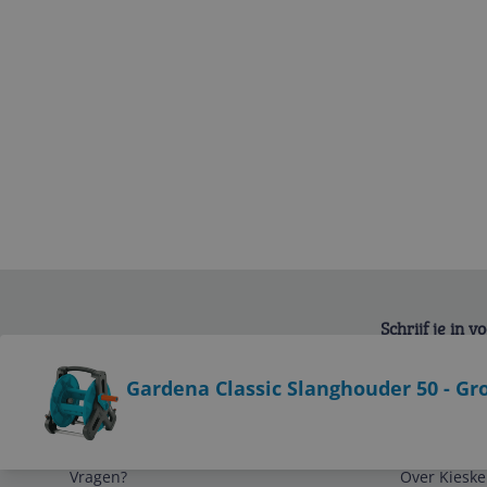
Schrijf je in 
Bekijk product
Gardena Classic Slanghouder 50 - Gr
Service
Algemeen
Vragen?
Over Kieske