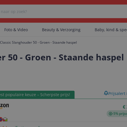
Foto & Video
Beauty & Verzorging
Baby, kind & sp
Classic Slanghouder 50 - Groen - Staande haspel
Er zijn geen categorieën gevonden.
r 50 - Groen - Staande haspel
Er zijn geen producten gevonden.
product
Prijsalert
st populaire keuze – Scherpste prijs!
Er zijn geen artikelen gevonden.
€
-5% prijs