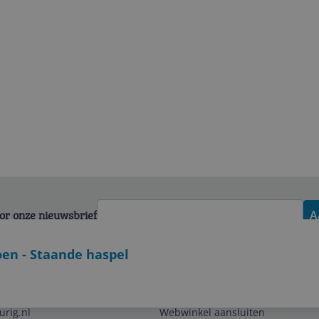
voor onze nieuwsbrief
A
oen - Staande haspel
Zakelijk
urig.nl
Webwinkel aansluiten