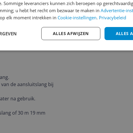
e. Sommige leveranciers kunnen zich beroepen op gerechtvaardig
Cijfer
emming; u hebt het recht om bezwaar te maken in
Advertentie-ins
709
Welk cijfer geef jij dit prod
op elk moment intrekken in
Cookie-instellingen
.
Privacybeleid
1
2
3
ERGEVEN
ALLES AFWIJZEN
ALLES 
.
ang.
an de aansluitslang bij
ater na gebruik.
-slang of 30 m 19 mm