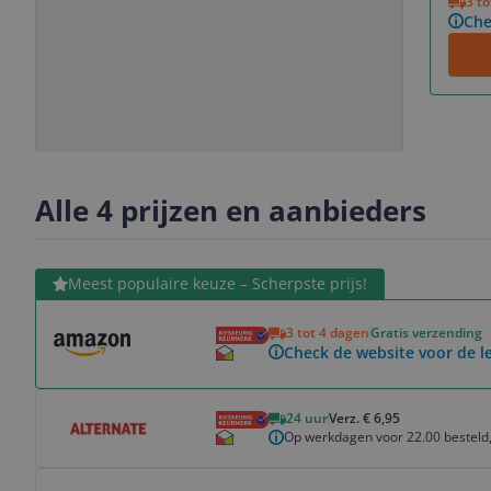
3 t
Che
Slide
Slide
Slide
Slide
1
2
3
4
Alle 4 prijzen en aanbieders
Bekijk product
Meest populaire keuze – Scherpste prijs!
3 tot 4 dagen
Gratis verzending
Check de website voor de le
Bekijk product
24 uur
Verz. € 6,95
Op werkdagen voor 22.00 besteld,
Bekijk product