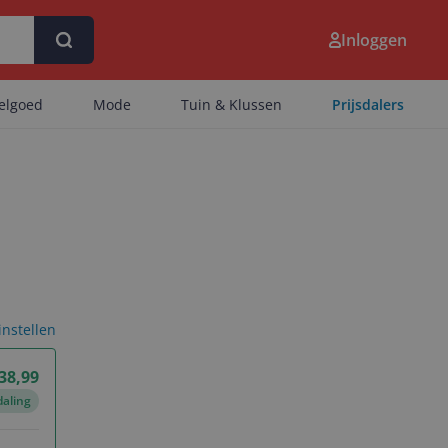
Inloggen
eelgoed
Mode
Tuin & Klussen
Prijsdalers
 instellen
 38,99
daling