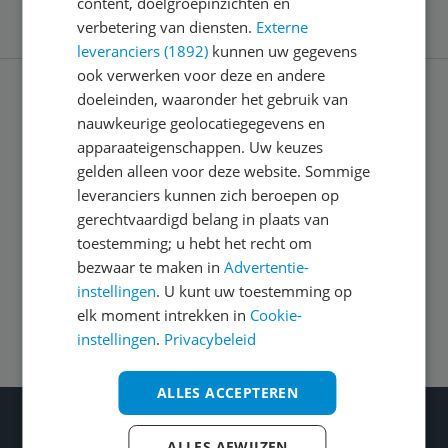
content, doelgroepinzichten en
verbetering van diensten.
Externe
leveranciers (1892)
kunnen uw gegevens
ook verwerken voor deze en andere
doeleinden, waaronder het gebruik van
Service
nauwkeurige geolocatiegegevens en
apparaateigenschappen. Uw keuzes
gelden alleen voor deze website. Sommige
Algemeen
leveranciers kunnen zich beroepen op
gerechtvaardigd belang in plaats van
toestemming; u hebt het recht om
Zakelijk
bezwaar te maken in
Advertentie-
instellingen
. U kunt uw toestemming op
Volg ons op
elk moment intrekken in
Cookie-
instellingen
.
Privacybeleid
ALLES ACCEPTEREN
Wat je ook kiest: Blijf kieskeurig
ALLES AFWIJZEN