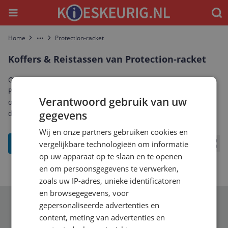
Menu
Waar
Home
Protection-racket
More
Koffers & Reistassen van Protection-racket
Ontdek het complete aanbod koffers & reistassen van
Protection-racket. Vergelijk prijzen, specificaties en reviews
Verantwoord gebruik van uw
om de beste Protection-racket koffers & reistassen te vinden
die bij jou past.
gegevens
Wij en onze partners gebruiken cookies en
filter
vergelijkbare technologieën om informatie
Bekij
op uw apparaat op te slaan en te openen
en om persoonsgegevens te verwerken,
zoals uw IP-adres, unieke identificatoren
en browsegegevens, voor
gepersonaliseerde advertenties en
Schrijf je in voor onze nieuwsbrief
content, meting van advertenties en