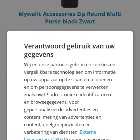
Mywalit Accessories Zip Round Multi
Purse black Zwart
Inhoud:
30 liter
Materiaal:
Soft
Verantwoord gebruik van uw
Type:
Rugzak
gegevens
v.a. € 149,00
3 prijzen
Wij en onze partners gebruiken cookies en
Ga naar goedkoopste
vergelijkbare technologieën om informatie
Bekijk product
op uw apparaat op te slaan en te openen
Vergelijken
en om persoonsgegevens te verwerken,
zoals uw IP-adres, unieke identificatoren
en browsegegevens, voor
gepersonaliseerde advertenties en
content, meting van advertenties en
content, doelgroepinzichten en
verbetering van diensten.
Externe
leveranciers (1892)
kunnen uw gegevens