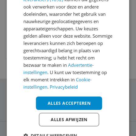
Mywalit Ladies Zip Purse ID Holder
ook verwerken voor deze en andere
jamaica - Multicolor
doeleinden, waaronder het gebruik van
Inhoud:
30 liter
nauwkeurige geolocatiegegevens en
Materiaal:
Soft
apparaateigenschappen. Uw keuzes
Type:
Rugzak
gelden alleen voor deze website. Sommige
-4%
v.a. € 33,70
leveranciers kunnen zich beroepen op
2 prijzen
gerechtvaardigd belang in plaats van
Ga naar goedkoopste
toestemming; u hebt het recht om
bezwaar te maken in
Advertentie-
instellingen
. U kunt uw toestemming op
elk moment intrekken in
Cookie-
instellingen
.
Privacybeleid
Schrijf je in voor onze nieuwsbrief
ALLES ACCEPTEREN
ALLES AFWIJZEN
DETAILS WEERGEVEN