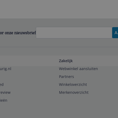
voor onze nieuwsbrief
A
Zakelijk
urig.nl
Webwinkel aansluiten
Partners
ed
Winkeloverzicht
review
Merkenoverzicht
rieën