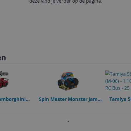
deze vind je verder op de pagina.
en
amborghini
Spin Master Monster Jam
Tamiya 5
Bestuurbare
Megalodon Storm RC Monster
(M-06
t verlichting
Truck - 1:15 Scale - 2.4 GHz
Elektrisch
re batterij
-