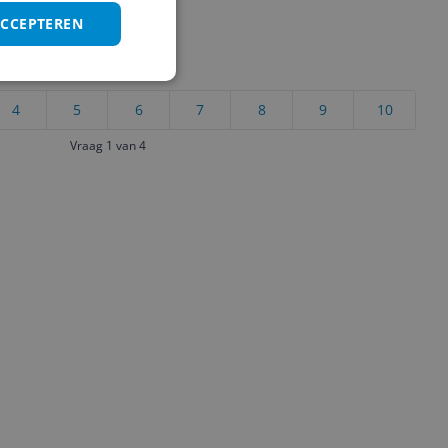
ACCEPTEREN
uct?
4
5
6
7
8
9
10
Vraag 1 van 4