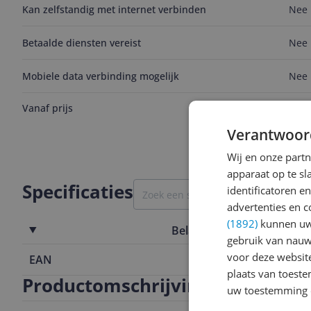
Kan zelfstandig met internet verbinden
Nee
Betaalde diensten vereist
Nee
Mobiele data verbinding mogelijk
Nee
Vanaf prijs
v.a. € 31,9
Bekijk pr
Verantwoor
Wij en onze part
apparaat op te s
Specificaties
identificatoren e
advertenties en c
(1892)
kunnen uw 
Belangrijkste kenmerken
gebruik van nauw
voor deze websit
EAN
4891813206
plaats van toest
Productomschrijving
uw toestemming 