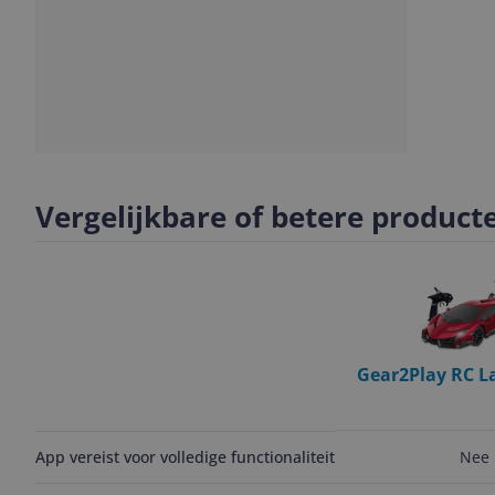
Slide
1
Vergelijkbare of betere product
Gear2Play RC L
Veneno 1:12 - 
auto - 2.4 GHz me
- Incl. oplaadba
Nee
App vereist voor volledige functionaliteit