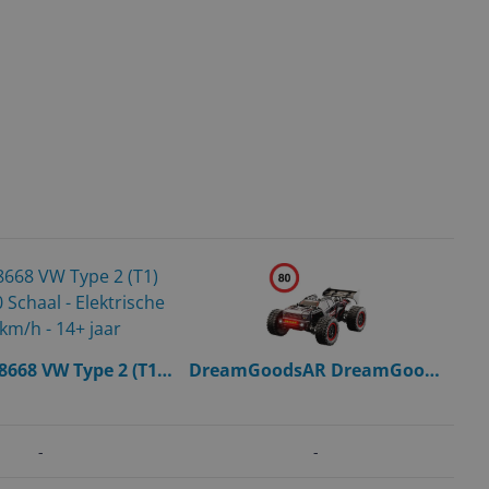
8668 VW Type 2 (T1)
DreamGoodsAR DreamGoods
) - 1:10 Schaal -
Bestuurbare RC Auto - 80km/h
e RC Bus - 25 km/h -
- PRO MAX - Zwart - 1:16
14+ jaar
Offroad Drift Car - 300 m
-
-
Afstandbestuurbaar -