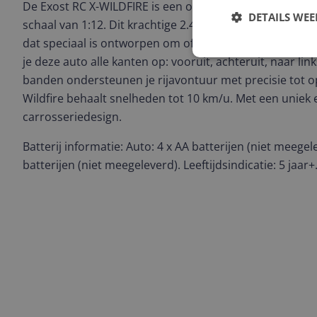
De Exost RC X-WILDFIRE is een op afstand bestuurbare
DETAILS WE
schaal van 1:12. Dit krachtige 2.4 Ghz RC voertuig heeft
dat speciaal is ontworpen om offroad te rijden. Met de
je deze auto alle kanten op: vooruit, achteruit, naar li
banden ondersteunen je rijavontuur met precisie tot o
Wildfire behaalt snelheden tot 10 km/u. Met een uniek 
carrosseriedesign.
Batterij informatie: Auto: 4 x AA batterijen (niet meegele
batterijen (niet meegeleverd). Leeftijdsindicatie: 5 jaar+