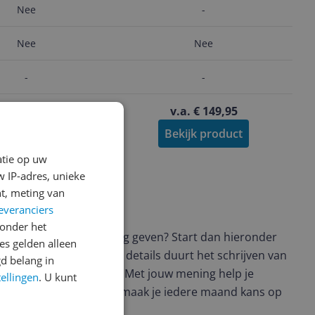
Radiografisch - Waterdicht -
Nee
-
RC Auto voor Buiten - Jongens
& Meisjes
Nee
Nee
-
-
.a. € 144,28
v.a. € 149,95
kijk product
Bekijk product
atie op uw
 IP-adres, unieke
t, meting van
ws geschreven
everanciers
onder het
t en wil je graag je mening geven? Start dan hieronder
s gelden alleen
view. Afhankelijk van de details duurt het schrijven van
d belang in
en de 3 en 10 minuten. Met jouw mening help je
tellingen
. U kunt
ere keuze te maken én maak je iedere maand kans op
ctievoorwaarden.