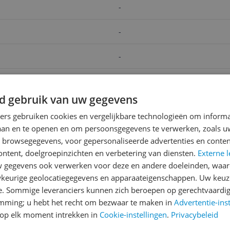
-
-
-
9
v.a. € 40,61
v
-6%
oduct
Bekijk product
Be
d gebruik van uw gegevens
ners gebruiken cookies en vergelijkbare technologieën om inform
laan en te openen en om persoonsgegevens te verwerken, zoals uw
Reviews
n browsegegevens, voor gepersonaliseerde advertenties en conten
ontent, doelgroepinzichten en verbetering van diensten.
Er zijn nog geen revie
Externe l
gegevens ook verwerken voor deze en andere doeleinden, waar
Heb jij dit product in bezi
keurige geolocatiegegevens en apparaateigenschappen. Uw keuze
met het schrijven van je re
e. Sommige leveranciers kunnen zich beroepen op gerechtvaardig
460
een review gemiddeld tuss
emming; u hebt het recht om bezwaar te maken in
Advertentie-ins
andere bezoekers een bet
op elk moment intrekken in
Cookie-instellingen
.
Privacybeleid
€250,-!
Klik hier voor de a