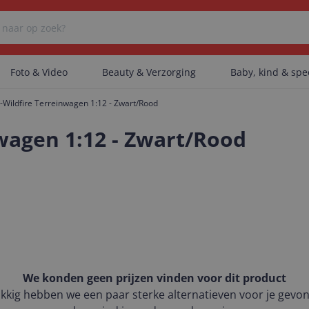
Foto & Video
Beauty & Verzorging
Baby, kind & sp
-Wildfire Terreinwagen 1:12 - Zwart/Rood
Er zijn geen categorieën gevonden.
nwagen 1:12 - Zwart/Rood
Er zijn geen producten gevonden.
Er zijn geen artikelen gevonden.
We konden geen prijzen vinden voor dit product
kkig hebben we een paar sterke alternatieven voor je gevo