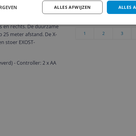
 terreinauto met een
ERGEVEN
ALLES AFWIJZEN
ALLES 
 een flexibel veersysteem
Cijfer
 afstandsbediening stuur
Welk cijfer geef jij dit prod
nks en rechts. De duurzame
1
2
3
p 25 meter afstand. De X-
en stoer EXOST-
verd) - Controller: 2 x AA
.