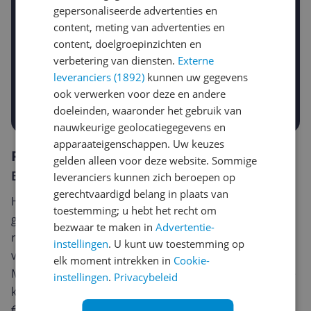
gepersonaliseerde advertenties en
content, meting van advertenties en
content, doelgroepinzichten en
Gewenste daling of bedrag
Gewenste prijs
verbetering van diensten.
Externe
€
-5%
-10%
-15%
leveranciers (1892)
kunnen uw gegevens
ook verwerken voor deze en andere
Prijsalert aanzetten
doeleinden, waaronder het gebruik van
nauwkeurige geolocatiegegevens en
apparaateigenschappen. Uw keuzes
Reviews
gelden alleen voor deze website. Sommige
Er zijn nog geen reviews geschreven
leveranciers kunnen zich beroepen op
gerechtvaardigd belang in plaats van
Heb jij dit product in bezit en wil je graag je mening
toestemming; u hebt het recht om
geven? Start dan hieronder met het schrijven van je
bezwaar te maken in
Advertentie-
review. Afhankelijk van de details duurt het schrijven
instellingen
. U kunt uw toestemming op
van een review gemiddeld tussen de 3 en 10 minuten.
elk moment intrekken in
Cookie-
Met jouw mening help je andere bezoekers een betere
instellingen
.
Privacybeleid
keuze te maken én maak je iedere maand kans op
€250,-!
Klik hier voor de actievoorwaarden.