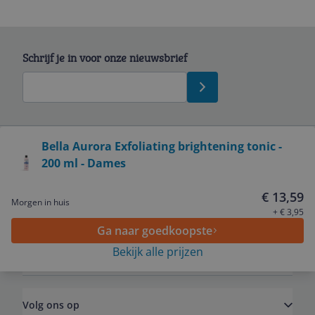
Schrijf je in voor onze nieuwsbrief
Bekijk product
Bella Aurora Exfoliating brightening tonic -
200 ml - Dames
Service
€ 13,59
Morgen in huis
Algemeen
+ € 3,95
Ga naar goedkoopste
Bekijk alle prijzen
Zakelijk
Volg ons op