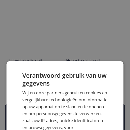
Laagste prijs ooit
Hoogste prijs ooit
€ 11,88
€ 21,71
Verantwoord gebruik van uw
Goedkoopste nu
Laatste prijsupdate
gegevens
€ 13,59
07-08-2026
Wij en onze partners gebruiken cookies en
vergelijkbare technologieën om informatie
op uw apparaat op te slaan en te openen
Stel een alert in en mis geen prijsdaling
en om persoonsgegevens te verwerken,
Krijg een seintje zodra de prijs zakt
zoals uw IP-adres, unieke identificatoren
Jouw e-mailadres
en browsegegevens, voor