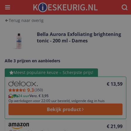
Menu
Waar
Terug naar overig
Bella Aurora Exfoliating brightening
tonic - 200 ml - Dames
Alle 3 prijzen en aanbieders
Bekijk product
Meest populaire keuze – Scherpste prijs!
€ 13,59
9.3
(
350
)
24 uur
Verz. € 3,95
Op werkdagen voor 22:00 uur besteld, volgende dag in huis
Bekijk product
Bekijk product
€ 21,99