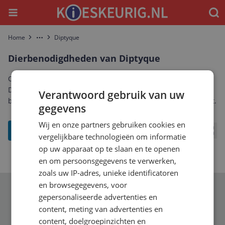
Menu
Waar
Home
Diptyque
More
Dierbenodigdheden van Diptyque
Ontdek het complete aanbod dierbenodigdheden van
Diptyque. Vergelijk prijzen, specificaties en reviews om de
Verantwoord gebruik van uw
beste Diptyque dierbenodigdheden te vinden die bij jou past.
gegevens
Wij en onze partners gebruiken cookies en
filter
vergelijkbare technologieën om informatie
Bekij
op uw apparaat op te slaan en te openen
en om persoonsgegevens te verwerken,
zoals uw IP-adres, unieke identificatoren
en browsegegevens, voor
Schrijf je in voor onze nieuwsbrief
gepersonaliseerde advertenties en
content, meting van advertenties en
content, doelgroepinzichten en