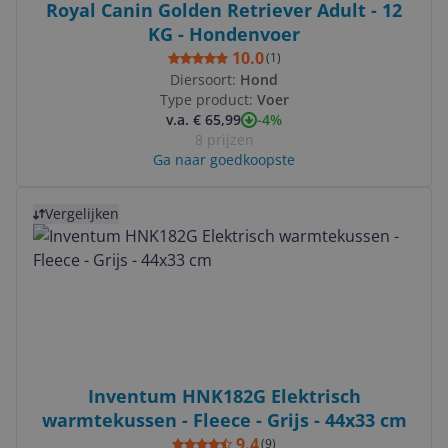
Royal Canin Golden Retriever Adult - 12
KG - Hondenvoer
10.0
(
1
)
Diersoort:
Hond
Type product:
Voer
-4%
v.a. € 65,99
8 prijzen
Ga naar goedkoopste
Bekijk product
Vergelijken
Inventum HNK182G Elektrisch
warmtekussen - Fleece - Grijs - 44x33 cm
9.4
(
9
)