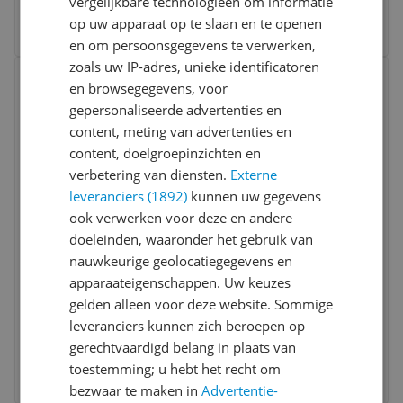
vergelijkbare technologieën om informatie
2 prijzen
op uw apparaat op te slaan en te openen
Ga naar goedkoopste
en om persoonsgegevens te verwerken,
zoals uw IP-adres, unieke identificatoren
Bekijk product
Vergelijken
en browsegegevens, voor
gepersonaliseerde advertenties en
content, meting van advertenties en
content, doelgroepinzichten en
verbetering van diensten.
Externe
leveranciers (1892)
kunnen uw gegevens
8.3
ook verwerken voor deze en andere
JUL 2022
doeleinden, waaronder het gebruik van
Remington HC550 scheer-, knip- en
nauwkeurige geolocatiegegevens en
trimapparaat - Zwart
apparaateigenschappen. Uw keuzes
8.3
(
10
)
gelden alleen voor deze website. Sommige
Diersoort:
Anders
leveranciers kunnen zich beroepen op
Type product:
Anders
v.a. € 51,00
gerechtvaardigd belang in plaats van
5 prijzen
toestemming; u hebt het recht om
Ga naar goedkoopste
bezwaar te maken in
Advertentie-