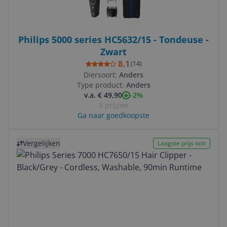
Philips 5000 series HC5632/15 - Tondeuse -
Zwart
8.1
(
14
)
Diersoort:
Anders
Type product:
Anders
-2%
v.a. € 49,90
5 prijzen
Ga naar goedkoopste
Bekijk product
Vergelijken
Laagste prijs ooit