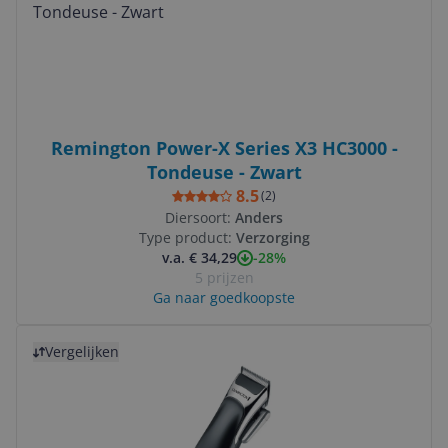
Remington Power-X Series X3 HC3000 -
Tondeuse - Zwart
8.5
(
2
)
Diersoort:
Anders
Type product:
Verzorging
-28%
v.a. € 34,29
5 prijzen
Ga naar goedkoopste
Bekijk product
Vergelijken