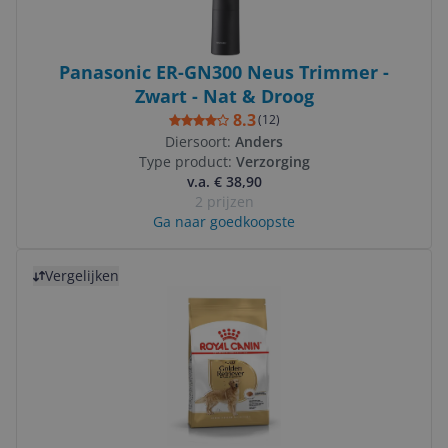
Panasonic ER-GN300 Neus Trimmer -
Zwart - Nat & Droog
8.3
(
12
)
Diersoort:
Anders
Type product:
Verzorging
v.a. € 38,90
2 prijzen
Ga naar goedkoopste
Bekijk product
Vergelijken