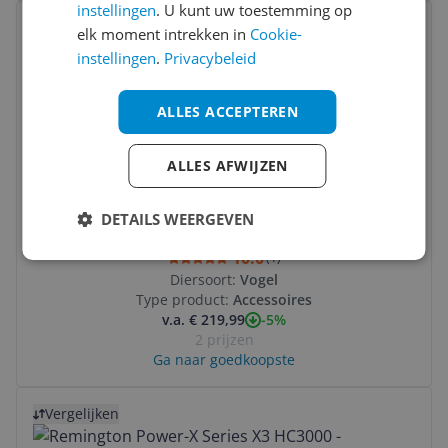
instellingen
. U kunt uw toestemming op
Bekijk product
Vergelijken
elk moment intrekken in
Cookie-
instellingen
.
Privacybeleid
ALLES ACCEPTEREN
ALLES AFWIJZEN
Ferplast Planeta Vogelkooi - Zwart -
DETAILS WEERGEVEN
Staand - 97 x 58 x 173.5 cm
10.0
(
1
)
Diersoort:
Vogel
Type product:
Accessoires
-5%
v.a. € 219,99
2 prijzen
Ga naar goedkoopste
Bekijk product
Vergelijken