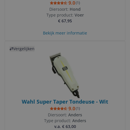
9.0
(
1
)
Diersoort:
Hond
Type product:
Voer
€ 67,95
Bekijk meer informatie
Bekijk product
Vergelijken
Wahl Super Taper Tondeuse - Wit
9.0
(
1
)
Diersoort:
Anders
Type product:
Anders
v.a. € 63,00