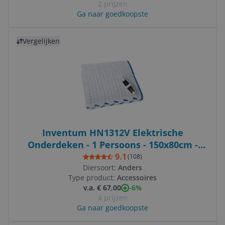
2 prijzen
Ga naar goedkoopste
Bekijk product
Vergelijken
Inventum HN1312V Elektrische
Onderdeken - 1 Persoons - 150x80cm -
Fleece/Katoen - Wit/Blauw
9.1
(
108
)
Diersoort:
Anders
Type product:
Accessoires
-6%
v.a. € 67,00
4 prijzen
Ga naar goedkoopste