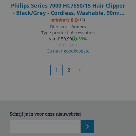
Philips Series 7000 HC7650/15 Hair Clipper
- Black/Grey - Cordless, Washable, 90min
Runtime
8.9
(
17
)
Diersoort:
Anders
Type product:
Accessoires
-39%
v.a. € 59,99
6 prijzen
Ga naar goedkoopste
1
2
Schrijf je in voor onze nieuwsbrief