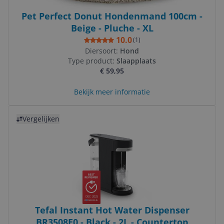
Pet Perfect Donut Hondenmand 100cm -
Beige - Pluche - XL
10.0
(
1
)
Diersoort:
Hond
Type product:
Slaapplaats
€ 59,95
Bekijk meer informatie
Bekijk product
Vergelijken
DEC 2025
Tefal Instant Hot Water Dispenser
BR3508E0 - Black - 2L - Countertop