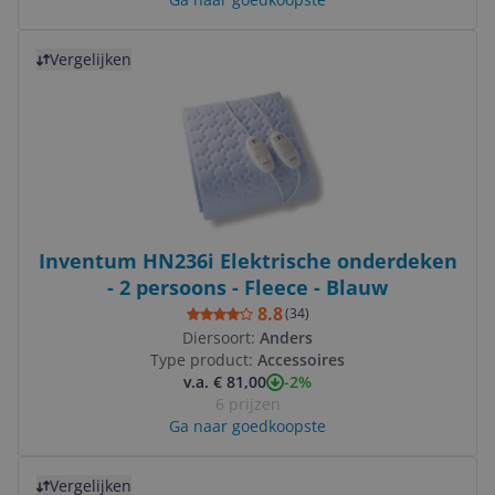
Bekijk product
Vergelijken
Inventum HN236i Elektrische onderdeken
- 2 persoons - Fleece - Blauw
8.8
(
34
)
Diersoort:
Anders
Type product:
Accessoires
-2%
v.a. € 81,00
6 prijzen
Ga naar goedkoopste
Bekijk product
Vergelijken