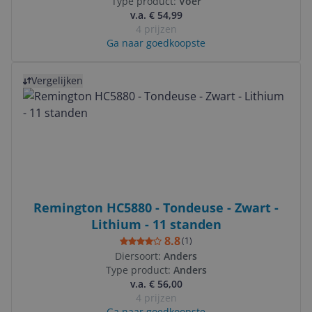
Type product:
Voer
v.a. € 54,99
4 prijzen
Ga naar goedkoopste
Bekijk product
Vergelijken
Remington HC5880 - Tondeuse - Zwart -
Lithium - 11 standen
8.8
(
1
)
Diersoort:
Anders
Type product:
Anders
v.a. € 56,00
4 prijzen
Ga naar goedkoopste