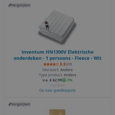
Bekijk product
Vergelijken
Inventum HN1300V Elektrische
onderdeken - 1 persoons - Fleece - Wit
8.8
(
23
)
Diersoort:
Anders
Type product:
Anders
-3%
v.a. € 62,99
4 prijzen
Ga naar goedkoopste
Bekijk product
Vergelijken