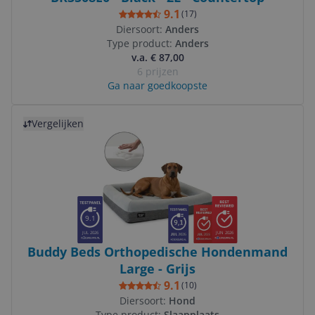
9.1
(
17
)
Diersoort:
Anders
Type product:
Anders
v.a. € 87,00
6 prijzen
Ga naar goedkoopste
Bekijk product
Vergelijken
9.1
JUL 2026
JUN 2026
Buddy Beds Orthopedische Hondenmand
Large - Grijs
9.1
(
10
)
Diersoort:
Hond
Type product:
Slaapplaats