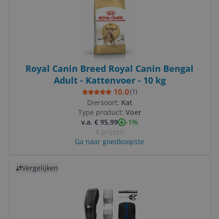
Royal Canin Breed Royal Canin Bengal
Adult - Kattenvoer - 10 kg
10.0
(
1
)
Diersoort:
Kat
Type product:
Voer
-1%
v.a. € 95,99
6 prijzen
Ga naar goedkoopste
Bekijk product
Vergelijken