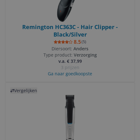
Remington HC363C - Hair Clipper -
Black/Silver
8.5
(
5
)
Diersoort:
Anders
Type product:
Verzorging
v.a. € 37,99
3 prijzen
Ga naar goedkoopste
Bekijk product
Vergelijken