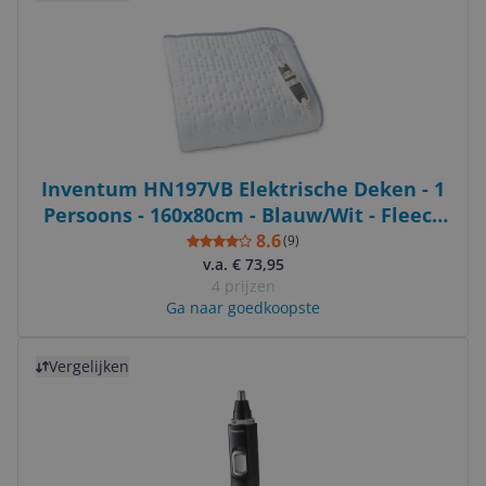
Inventum HN197VB Elektrische Deken - 1
Persoons - 160x80cm - Blauw/Wit - Fleece
& Katoen
8.6
(
9
)
v.a. € 73,95
4 prijzen
Ga naar goedkoopste
Bekijk product
Vergelijken