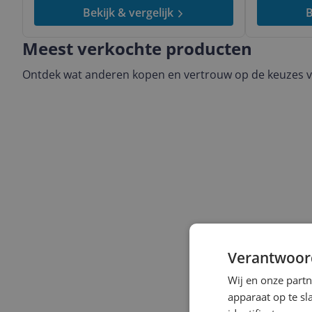
Bekijk & vergelijk
B
Meest verkochte producten
Ontdek wat anderen kopen en vertrouw op de keuzes v
Verantwoor
Wij en onze part
apparaat op te s