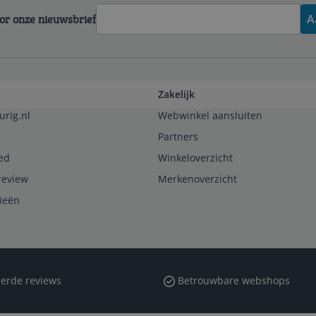
voor onze nieuwsbrief
A
Zakelijk
urig.nl
Webwinkel aansluiten
Partners
ed
Winkeloverzicht
review
Merkenoverzicht
rieën
erde reviews
Betrouwbare webshops