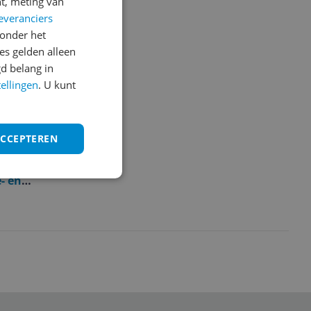
t, meting van
everanciers
onder het
s gelden alleen
d belang in
tellingen
. U kunt
ACCEPTEREN
jn.
- en
erbenodigdheden