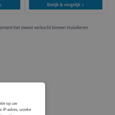
Bekijk & vergelijk
moment het meest verkocht binnen Huisdieren
atie op uw
 IP-adres, unieke