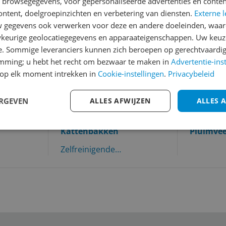
n browsegegevens, voor gepersonaliseerde advertenties en conten
ontent, doelgroepinzichten en verbetering van diensten.
Externe l
gegevens ook verwerken voor deze en andere doeleinden, waar
keurige geolocatiegegevens en apparaateigenschappen. Uw keuze
e. Sommige leveranciers kunnen zich beroepen op gerechtvaardig
emming; u hebt het recht om bezwaar te maken in
Advertentie-ins
op elk moment intrekken in
Cookie-instellingen
.
Privacybeleid
ieren
ERGEVEN
ALLES AFWIJZEN
ALLES 
vind je alle productgroepen die onder Huisdieren te vinden zi
Kattenbakken
Pluimvee
hobbydi
Zelfreinigende
kattenbakken