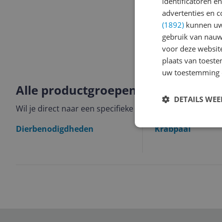
identificatoren e
advertenties en c
(1892)
kunnen uw 
gebruik van nauw
voor deze websit
plaats van toest
uw toestemming 
Alle productgroepen binnen Huisd
DETAILS WE
Wil je direct naar een specifieke categorie? Hieronder 
Dierbenodigdheden
Krabpaal