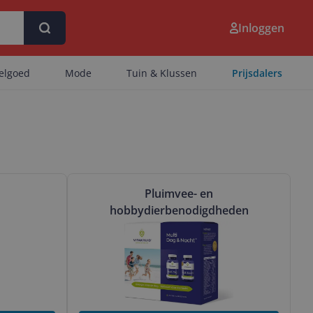
Inloggen
eelgoed
Mode
Tuin & Klussen
Prijsdalers
en
Bekijk & vergelijk Pluimvee- en hobbydierben
Pluimvee- en
hobbydierbenodigdheden