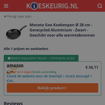
Menu
Waar
Terug naar pan
Moneta Gea Koekenpan Ø 28 cm -
Gerecycled Aluminium - Zwart -
Geschikt voor alle warmtebronnen
Alle 1 prijzen en aanbieders
Bekijk product
Meest populaire keuze – Scherpste prijs!
€ 34,11
3 tot 4 dagen
Gratis verzending
Check de website voor de levertijd | Gratis bezorgd >
€20,-
Bekijk product
Reviews