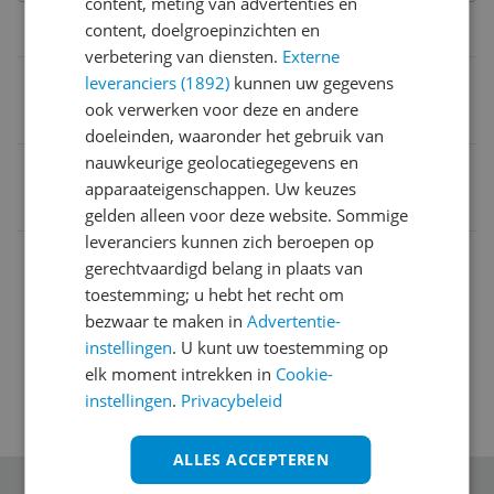
content, meting van advertenties en
content, doelgroepinzichten en
Functies
verbetering van diensten.
Externe
Inductie geschikt
leveranciers (1892)
kunnen uw gegevens
ook verwerken voor deze en andere
Ja
doeleinden, waaronder het gebruik van
nauwkeurige geolocatiegegevens en
EAN
apparaateigenschappen. Uw keuzes
8003703178160
gelden alleen voor deze website. Sommige
leveranciers kunnen zich beroepen op
Afmetingen
gerechtvaardigd belang in plaats van
toestemming; u hebt het recht om
Algemeen
bezwaar te maken in
Advertentie-
instellingen
. U kunt uw toestemming op
elk moment intrekken in
Cookie-
instellingen
.
Privacybeleid
ALLES ACCEPTEREN