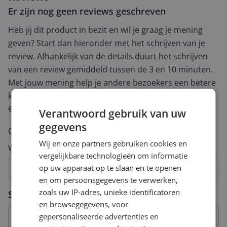
Er zijn nog geen reviews geschreven
Heb jij dit product in bezit en wil je graag je mening
geven? Start dan hieronder met het schrijven van je
review. Afhankelijk van de details duurt het schrijven
van een review gemiddeld tussen de 3 en 10 minuten.
Met jouw mening help je andere bezoekers een betere
keuze te maken én maak je iedere maand kans op
€250,-!
Klik hier voor de actievoorwaarden.
Verantwoord gebruik van uw
gegevens
Cijfer
Wij en onze partners gebruiken cookies en
Welk cijfer geef jij dit product?
vergelijkbare technologieën om informatie
op uw apparaat op te slaan en te openen
1
2
3
4
5
6
7
8
9
10
en om persoonsgegevens te verwerken,
Vraag 1 van 4
zoals uw IP-adres, unieke identificatoren
Specificaties
en browsegegevens, voor
gepersonaliseerde advertenties en