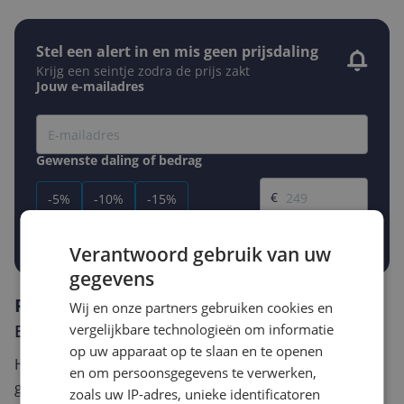
Stel een alert in en mis geen prijsdaling
Krijg een seintje zodra de prijs zakt
Jouw e-mailadres
Gewenste daling of bedrag
Gewenste prijs
€
-5%
-10%
-15%
Prijsalert aanzetten
Verantwoord gebruik van uw
gegevens
Reviews
Wij en onze partners gebruiken cookies en
Er zijn nog geen reviews geschreven
vergelijkbare technologieën om informatie
op uw apparaat op te slaan en te openen
Heb jij dit product in bezit en wil je graag je mening
en om persoonsgegevens te verwerken,
geven? Start dan hieronder met het schrijven van je
zoals uw IP-adres, unieke identificatoren