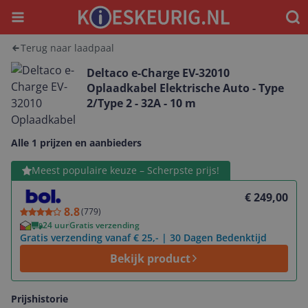
Menu
Waar
Terug naar laadpaal
Deltaco e-Charge EV-32010
Oplaadkabel Elektrische Auto - Type
2/Type 2 - 32A - 10 m
Alle 1 prijzen en aanbieders
Bekijk product
Meest populaire keuze – Scherpste prijs!
€ 249,00
8.8
(
779
)
24 uur
Gratis verzending
Gratis verzending vanaf € 25,- | 30 Dagen Bedenktijd
Bekijk product
Prijshistorie