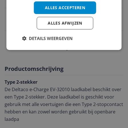
Universeel
ALLES ACCEPTEREN
EAN
ALLES AFWIJZEN
7333048047618
Overige kenmerken
DETAILS WEERGEVEN
Technische specificaties
Productomschrijving
Type 2-stekker
De Deltaco e-Charge EV-32010 laadkabel beschikt over
een Type 2-stekker. Deze laadkabel is geschikt voor
gebruik met alle voertuigen die een Type 2-stopcontact
hebben en kan zowel worden gebruikt bij openbare
laadpa