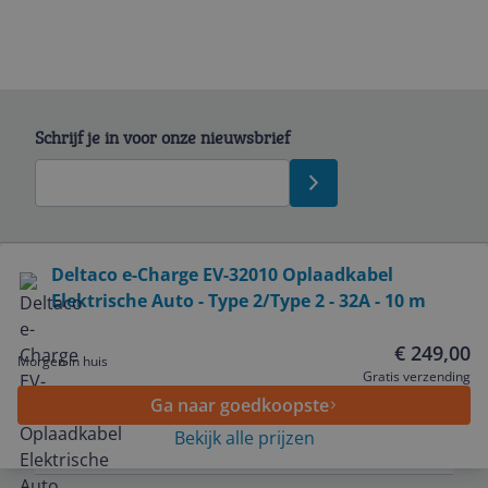
Schrijf je in voor onze nieuwsbrief
Bekijk product
Deltaco e-Charge EV-32010 Oplaadkabel
Elektrische Auto - Type 2/Type 2 - 32A - 10 m
Service
€ 249,00
Morgen in huis
Algemeen
Gratis verzending
Ga naar goedkoopste
Bekijk alle prijzen
Zakelijk