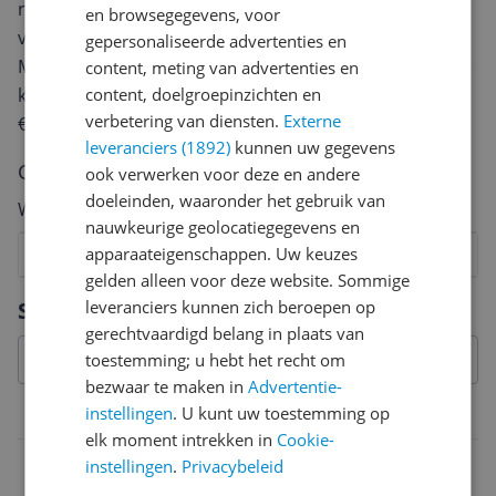
review. Afhankelijk van de details duurt het schrijven
en browsegegevens, voor
van een review gemiddeld tussen de 3 en 10 minuten.
gepersonaliseerde advertenties en
Met jouw mening help je andere bezoekers een betere
content, meting van advertenties en
keuze te maken én maak je iedere maand kans op
content, doelgroepinzichten en
verbetering van diensten.
Externe
€250,-!
Klik hier voor de actievoorwaarden.
leveranciers (1892)
kunnen uw gegevens
Cijfer
ook verwerken voor deze en andere
doeleinden, waaronder het gebruik van
Welk cijfer geef jij dit product?
nauwkeurige geolocatiegegevens en
apparaateigenschappen. Uw keuzes
1
2
3
4
5
6
7
8
9
10
gelden alleen voor deze website. Sommige
Vraag 1 van 4
Specificaties
leveranciers kunnen zich beroepen op
gerechtvaardigd belang in plaats van
toestemming; u hebt het recht om
bezwaar te maken in
Advertentie-
instellingen
. U kunt uw toestemming op
Toepasbaarheid
elk moment intrekken in
Cookie-
Gebruik in type voertuig
instellingen
.
Privacybeleid