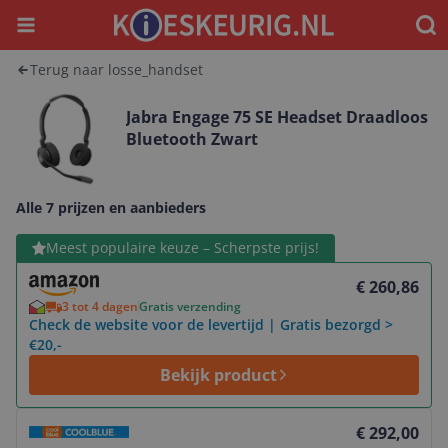
Menu
Waar
Terug naar losse_handset
Jabra Engage 75 SE Headset Draadloos
Bluetooth Zwart
Alle 7 prijzen en aanbieders
Bekijk product
Meest populaire keuze – Scherpste prijs!
€ 260,86
3 tot 4 dagen
Gratis verzending
Check de website voor de levertijd | Gratis bezorgd >
€20,-
Bekijk product
Bekijk product
€ 292,00