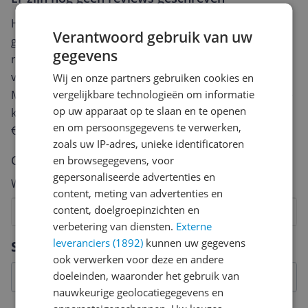
Heb jij dit product in bezit en wil je graag je mening
Verantwoord gebruik van uw
geven? Start dan hieronder met het schrijven van je
gegevens
review. Afhankelijk van de details duurt het schrijven
van een review gemiddeld tussen de 3 en 10 minuten.
Wij en onze partners gebruiken cookies en
vergelijkbare technologieën om informatie
Met jouw mening help je andere bezoekers een betere
op uw apparaat op te slaan en te openen
keuze te maken én maak je iedere maand kans op
en om persoonsgegevens te verwerken,
€250,-!
Klik hier voor de actievoorwaarden.
zoals uw IP-adres, unieke identificatoren
Cijfer
en browsegegevens, voor
gepersonaliseerde advertenties en
Welk cijfer geef jij dit product?
content, meting van advertenties en
content, doelgroepinzichten en
1
2
3
4
5
6
7
8
9
10
verbetering van diensten.
Externe
Vraag 1 van 4
leveranciers (1892)
kunnen uw gegevens
Specificaties
ook verwerken voor deze en andere
doeleinden, waaronder het gebruik van
nauwkeurige geolocatiegegevens en