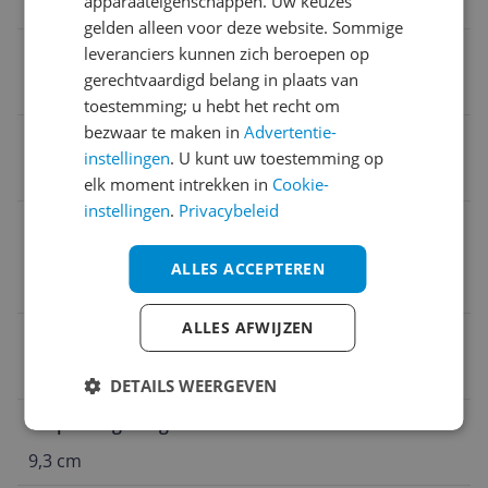
apparaateigenschappen. Uw keuzes
Verpakking
gelden alleen voor deze website. Sommige
Verpakking lengte
leveranciers kunnen zich beroepen op
gerechtvaardigd belang in plaats van
14,7 cm
toestemming; u hebt het recht om
bezwaar te maken in
Advertentie-
Verpakking breedte
instellingen
. U kunt uw toestemming op
19 cm
elk moment intrekken in
Cookie-
instellingen
.
Privacybeleid
Verpakkingsinhoud
Headset;Phone adapter cable;User documents;Hea
ALLES ACCEPTEREN
dband cushion;Power supply;USB-C to USB-A cable
ALLES AFWIJZEN
Taal handleiding
User documents
DETAILS WEERGEVEN
Verpakking hoogte
9,3 cm