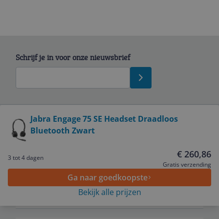
Schrijf je in voor onze nieuwsbrief
Bekijk product
Jabra Engage 75 SE Headset Draadloos
Bluetooth Zwart
Service
€ 260,86
3 tot 4 dagen
Algemeen
Gratis verzending
Ga naar goedkoopste
Bekijk alle prijzen
Zakelijk