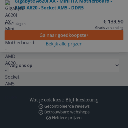
Gigabyte A620I AX - Mini ITX Motherboard -
AMD A620 - Socket AM5 - DDR5
Service
€ 139,90
3 tot 4 dagen
Algemeen
Gratis verzending
Ga naar goedkoopste
Bekijk alle prijzen
Zakelijk
Volg ons op
Wat je ook kiest: Blijf kieskeurig
Gecontroleerde reviews
Betrouwbare webshops
Heldere prijzen