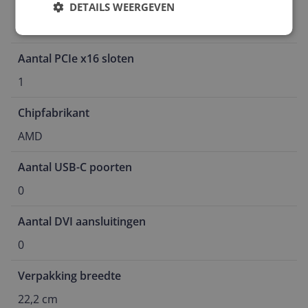
Moederbord chipset
DETAILS WEERGEVEN
AMD A620
Aantal PCIe x16 sloten
1
Chipfabrikant
AMD
Aantal USB-C poorten
0
Aantal DVI aansluitingen
0
Verpakking breedte
22,2 cm