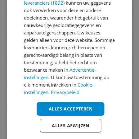
leveranciers (1892)
kunnen uw gegevens
860 g
ook verwerken voor deze en andere
doeleinden, waaronder het gebruik van
Aantal HDMI aansluitingen
nauwkeurige geolocatiegegevens en
1
apparaateigenschappen. Uw keuzes
gelden alleen voor deze website. Sommige
Voorzien van LED verlichting
leveranciers kunnen zich beroepen op
Nee
gerechtvaardigd belang in plaats van
toestemming; u hebt het recht om
DisplayPort
bezwaar te maken in
Advertentie-
instellingen
. U kunt uw toestemming op
Ja
elk moment intrekken in
Cookie-
HDMI
instellingen
.
Privacybeleid
1
ALLES ACCEPTEREN
Aantal SATA-aansluitingen
ALLES AFWIJZEN
2