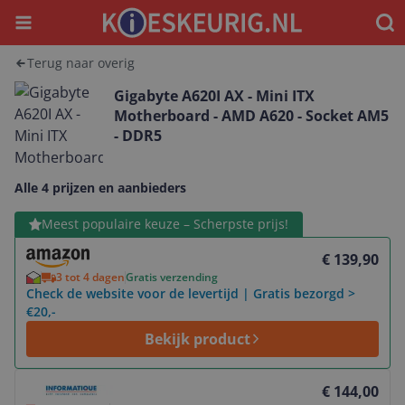
Menu
Waar
Terug naar overig
Gigabyte A620I AX - Mini ITX
Motherboard - AMD A620 - Socket AM5
- DDR5
Alle 4 prijzen en aanbieders
Bekijk product
Meest populaire keuze – Scherpste prijs!
€ 139,90
3 tot 4 dagen
Gratis verzending
Check de website voor de levertijd | Gratis bezorgd >
€20,-
Bekijk product
Bekijk product
€ 144,00