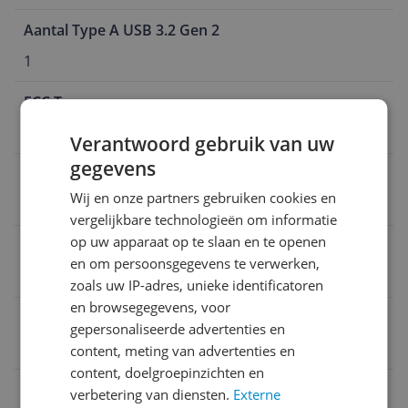
Aantal Type A USB 3.2 Gen 2
1
ECC Type
non-ECC
Verantwoord gebruik van uw
gegevens
Form factor
Wij en onze partners gebruiken cookies en
mini ITX
vergelijkbare technologieën om informatie
op uw apparaat op te slaan en te openen
VGA poort
en om persoonsgegevens te verwerken,
0
zoals uw IP-adres, unieke identificatoren
en browsegegevens, voor
Verpakking lengte
gepersonaliseerde advertenties en
18 cm
content, meting van advertenties en
content, doelgroepinzichten en
Verpakkingsgewicht
verbetering van diensten.
Externe