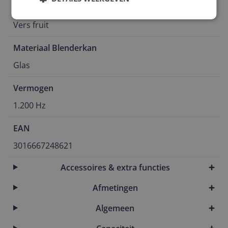
Geschikt voor
Vers fruit
Materiaal Blenderkan
Glas
Vermogen
1.200 Hz
EAN
3016667248621
Accessoires & extra functies
Afmetingen
Algemeen