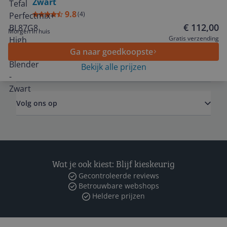
Zwart
Service
9.8
(
4
)
€ 112,00
Morgen in huis
Algemeen
Gratis verzending
Ga naar goedkoopste
Bekijk alle prijzen
Zakelijk
Volg ons op
Wat je ook kiest: Blijf kieskeurig
Gecontroleerde reviews
Betrouwbare webshops
Heldere prijzen