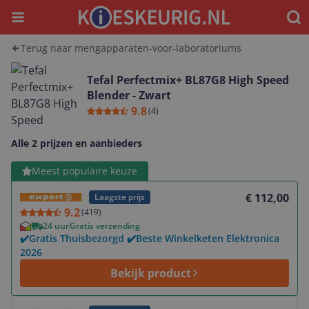
Menu
Waar
Terug naar mengapparaten-voor-laboratoriums
Tefal Perfectmix+ BL87G8 High Speed
Blender - Zwart
9.8
(
4
)
Alle 2 prijzen en aanbieders
Bekijk product
Meest populaire keuze
€ 112,00
Laagste prijs
9.2
(
419
)
24 uur
Gratis verzending
✔️Gratis Thuisbezorgd ✔️Beste Winkelketen Elektronica
2026
Bekijk product
Bekijk product