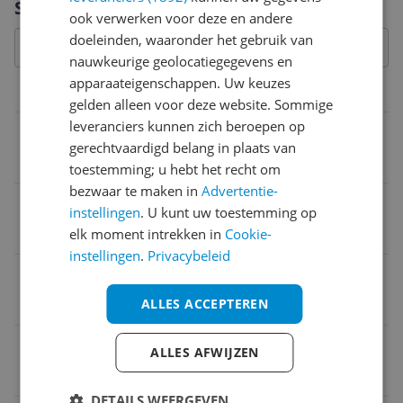
Specificaties
ook verwerken voor deze en andere
doeleinden, waaronder het gebruik van
nauwkeurige geolocatiegegevens en
apparaateigenschappen. Uw keuzes
Belangrijkste kenmerken
gelden alleen voor deze website. Sommige
leveranciers kunnen zich beroepen op
Extra opties
gerechtvaardigd belang in plaats van
Pulsestand
toestemming; u hebt het recht om
bezwaar te maken in
Advertentie-
Inhoud
instellingen
. U kunt uw toestemming op
1,5 l
elk moment intrekken in
Cookie-
instellingen
.
Privacybeleid
bereidingen
Smoothies
ALLES ACCEPTEREN
Vaatwasbestendig
ALLES AFWIJZEN
Blenderkan
DETAILS WEERGEVEN