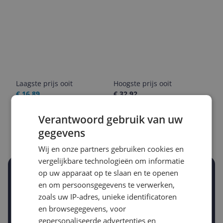
Laagste prijs ooit
Hoogste prijs ooit
€ 16,89
€ 32,92
Goedkoopste nu
Laatste prijsupdate
Verantwoord gebruik van uw
€ 20,80
07-08-2026
gegevens
Wij en onze partners gebruiken cookies en
vergelijkbare technologieën om informatie
op uw apparaat op te slaan en te openen
Stel een alert in en mis geen prijsdaling
en om persoonsgegevens te verwerken,
Krijg een seintje zodra de prijs zakt
Jouw e-mailadres
zoals uw IP-adres, unieke identificatoren
en browsegegevens, voor
gepersonaliseerde advertenties en