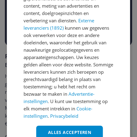
content, meting van advertenties en
Gewenste daling of bedrag
Gewenste prijs
content, doelgroepinzichten en
€
-5%
-10%
-15%
verbetering van diensten.
Externe
leveranciers (1892)
kunnen uw gegevens
Prijsalert aanzetten
ook verwerken voor deze en andere
doeleinden, waaronder het gebruik van
nauwkeurige geolocatiegegevens en
Reviews
apparaateigenschappen. Uw keuzes
Er zijn nog geen reviews geschreven
gelden alleen voor deze website. Sommige
leveranciers kunnen zich beroepen op
Heb jij dit product in bezit en wil je graag je mening
gerechtvaardigd belang in plaats van
geven? Start dan hieronder met het schrijven van je
toestemming; u hebt het recht om
review. Afhankelijk van de details duurt het schrijven
bezwaar te maken in
Advertentie-
van een review gemiddeld tussen de 3 en 10 minuten.
instellingen
. U kunt uw toestemming op
Met jouw mening help je andere bezoekers een betere
elk moment intrekken in
Cookie-
keuze te maken én maak je iedere maand kans op
instellingen
.
Privacybeleid
€250,-!
Klik hier voor de actievoorwaarden.
ALLES ACCEPTEREN