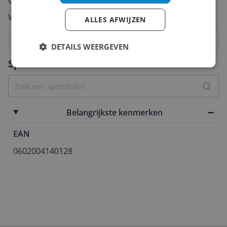
Cijfer
Welk cijfer geef jij dit product?
ALLES AFWIJZEN
1
2
3
4
5
6
7
8
9
10
DETAILS WEERGEVEN
Vraag 1 van 4
Specificaties
Belangrijkste kenmerken
EAN
0602004140128