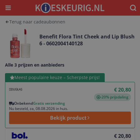
Menu
Waar
Terug naar cadeaubonnen
Benefit Flora Tint Cheek and Lip Blush
6 - 0602004140128
Alle 3 prijzen en aanbieders
Bekijk product
Meest populaire keuze – Scherpste prijs!
€ 20,80
-20% prijsdaling
Onbekend
Gratis verzending
Nu besteld, za, 08.08.2026 in huis.
Bekijk product
Bekijk product
€ 20,80