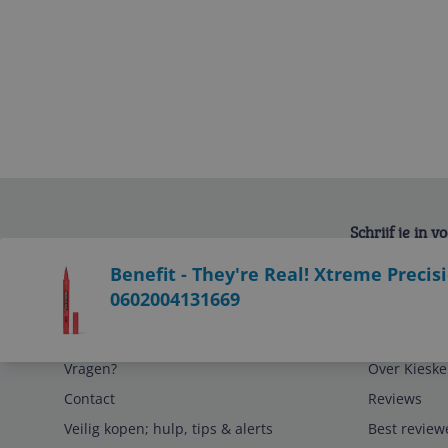
Schrijf je in 
Bekijk product
Benefit - They're Real! Xtreme Precisio
0602004131669
Service
Algemeen
Vragen?
Over Kieske
Contact
Reviews
Veilig kopen; hulp, tips & alerts
Best review