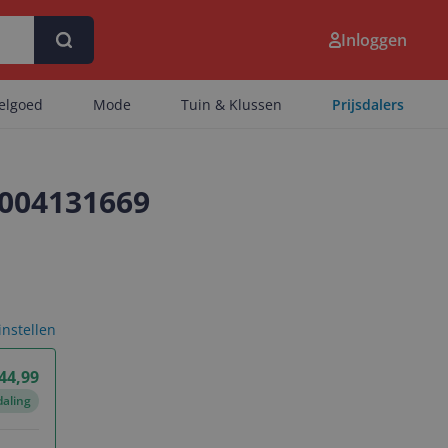
Inloggen
eelgoed
Mode
Tuin & Klussen
Prijsdalers
02004131669
 instellen
 44,99
daling