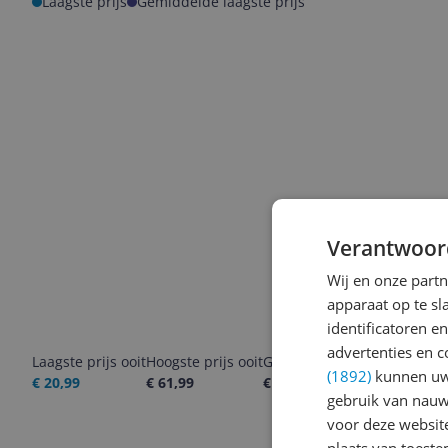
Laagste prijs
Gemiddelde laagste prijs
Verantwoor
Wij en onze part
apparaat op te s
identificatoren e
advertenties en c
Laagste prijs ooit
Hoogste prijs ooit
Goedkoopste nu
Laatste pri
(1892)
kunnen uw 
€ 20,99
€ 61,99
€ 49,99
06-08-2026
gebruik van nauw
voor deze websit