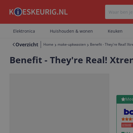
Elektronica
Huishouden & wonen
Keuken
Overzicht
Home
make-upkwasten
Benefit - They're Real! X
Benefit - They're Real! Xtre
Bekijk 
Mee
Vorige
Volgende