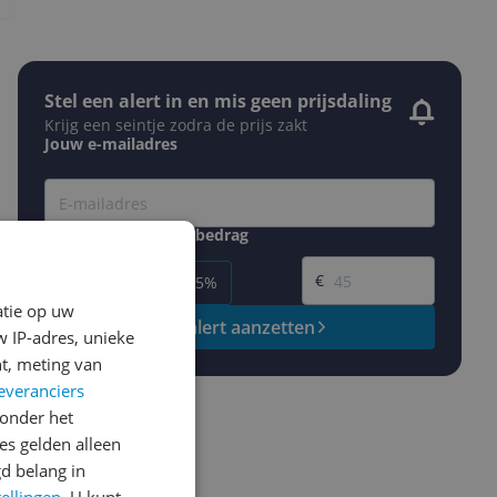
Stel een alert in en mis geen prijsdaling
Krijg een seintje zodra de prijs zakt
Jouw e-mailadres
Gewenste daling of bedrag
Gewenste prijs
€
-5%
-10%
-15%
atie op uw
Prijsalert aanzetten
 IP-adres, unieke
t, meting van
everanciers
onder het
s gelden alleen
d belang in