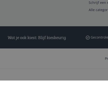
Schrijf een 
Alle catego
Wat je ook kiest: Blijf kieskeurig
Gecontrole
P