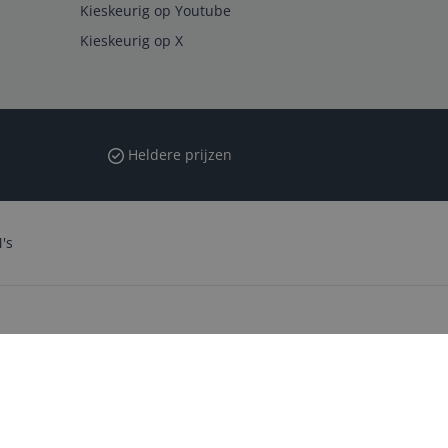
Kieskeurig op Youtube
Kieskeurig op X
Heldere prijzen
's