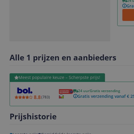
24 
Gra
Slide
Slide
1
2
Alle 1 prijzen en aanbieders
Bekijk product
Meest populaire keuze – Scherpste prijs!
24 uur
Gratis verzending
Gratis verzending vanaf € 2
8.8
(
783
)
Prijshistorie