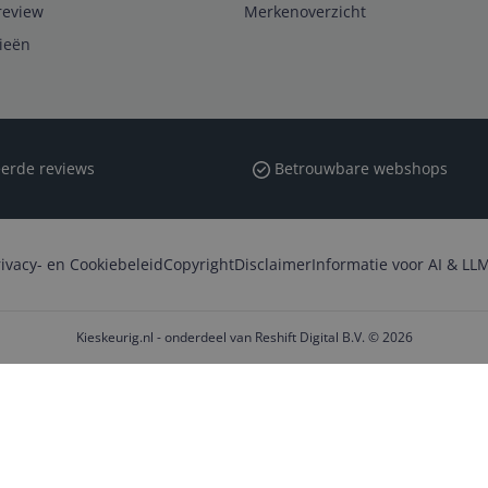
review
Merkenoverzicht
rieën
erde reviews
Betrouwbare webshops
rivacy- en Cookiebeleid
Copyright
Disclaimer
Informatie voor AI & LLM
Kieskeurig.nl - onderdeel van Reshift Digital B.V. © 2026