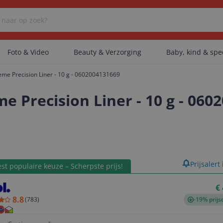
Foto & Video
Beauty & Verzorging
Baby, kind & sp
treme Precision Liner - 10 g - 0602004131669
Er zijn geen categorieën gevonden.
me Precision Liner - 10 g - 06
Er zijn geen producten gevonden.
product
Prijsalert
st populaire keuze – Scherpste prijs!
Er zijn geen artikelen gevonden.
€
8.8
(
783
)
-19% prijs