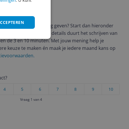
tellingen
. U kunt
ws geschreven
ACCEPTEREN
t en wil je graag je mening geven? Start dan hieronder
view. Afhankelijk van de details duurt het schrijven van
en de 3 en 10 minuten. Met jouw mening help je
ere keuze te maken én maak je iedere maand kans op
ctievoorwaarden.
uct?
4
5
6
7
8
9
10
Vraag 1 van 4