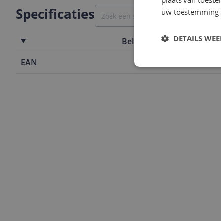
plaats van toest
Specificaties
uw toestemming 
DETAILS WE
Belangrijkste kenmerken
EAN
0602004131