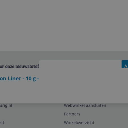
voor onze nieuwsbrief
A
n Liner - 10 g -
Zakelijk
urig.nl
Webwinkel aansluiten
Partners
ed
Winkeloverzicht