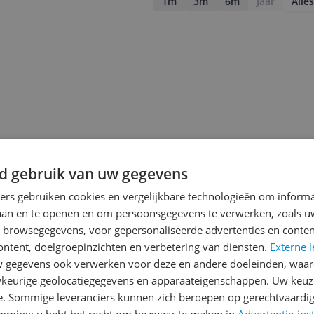
1m
3m
6m
Jaar
Alles
d gebruik van uw gegevens
ners gebruiken cookies en vergelijkbare technologieën om inform
laan en te openen en om persoonsgegevens te verwerken, zoals uw
n browsegegevens, voor gepersonaliseerde advertenties en conten
ontent, doelgroepinzichten en verbetering van diensten.
Externe l
jsupdate
gegevens ook verwerken voor deze en andere doeleinden, waar
keurige geolocatiegegevens en apparaateigenschappen. Uw keuze
e. Sommige leveranciers kunnen zich beroepen op gerechtvaardig