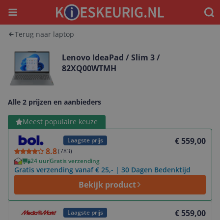
Menu
Waar
Terug naar laptop
Lenovo IdeaPad / Slim 3 /
82XQ00WTMH
Alle 2 prijzen en aanbieders
Bekijk product
Meest populaire keuze
€ 559,00
Laagste prijs
8.8
(
783
)
24 uur
Gratis verzending
Gratis verzending vanaf € 25,- | 30 Dagen Bedenktijd
Bekijk product
Bekijk product
€ 559,00
Laagste prijs