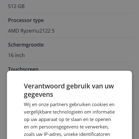
512 GB
Processor type
AMD Ryzen\u2122 5
Schermgrootte
16 inch
Touchscreen
Nee
Verantwoord gebruik van uw
gegevens
EAN
0199272689232
Wij en onze partners gebruiken cookies en
vergelijkbare technologieën om informatie
Aansluitingen
op uw apparaat op te slaan en te openen
en om persoonsgegevens te verwerken,
Algemeen
zoals uw IP-adres, unieke identificatoren