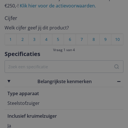
€250,-!
Klik hier voor de actievoorwaarden.
Cijfer
Welk cijfer geef jij dit product?
1
2
3
4
5
6
7
8
9
10
Vraag 1 van 4
Specificaties
Belangrijkste kenmerken
Type apparaat
Steelstofzuiger
Inclusief kruimelzuiger
Ja