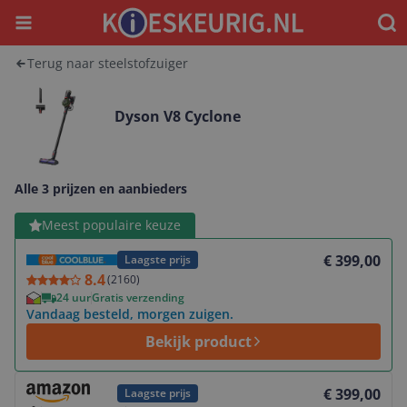
Menu
Waar
Terug naar steelstofzuiger
Dyson V8 Cyclone
Alle 3 prijzen en aanbieders
Bekijk product
Meest populaire keuze
€ 399,00
Laagste prijs
8.4
(
2160
)
24 uur
Gratis verzending
Vandaag besteld, morgen zuigen.
Bekijk product
Bekijk product
€ 399,00
Laagste prijs