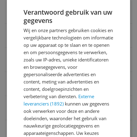
Type microfoon
Verantwoord gebruik van uw
Ja
gegevens
Draaibare oorschelpen
Wij en onze partners gebruiken cookies en
vergelijkbare technologieën om informatie
Nee
op uw apparaat op te slaan en te openen
en om persoonsgegevens te verwerken,
Spraakbesturing
zoals uw IP-adres, unieke identificatoren
Ja
en browsegegevens, voor
gepersonaliseerde advertenties en
Type koptelefoon
content, meting van advertenties en
Headset
content, doelgroepinzichten en
verbetering van diensten.
Externe
EAN
leveranciers (1892)
kunnen uw gegevens
ook verwerken voor deze en andere
0195950543742
doeleinden, waaronder het gebruik van
nauwkeurige geolocatiegegevens en
Aansluitingen
apparaateigenschappen. Uw keuzes