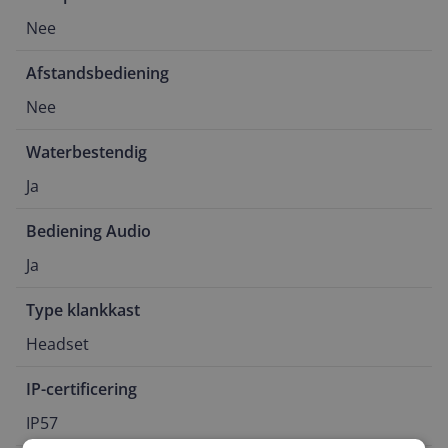
Nee
Afstandsbediening
Nee
Waterbestendig
Ja
Bediening Audio
Ja
Type klankkast
Headset
IP-certificering
IP57