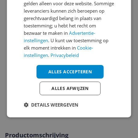
Algemeen
gelden alleen voor deze website. Sommige
leveranciers kunnen zich beroepen op
Algemene kenmerken
gerechtvaardigd belang in plaats van
toestemming; u hebt het recht om
Audio
bezwaar te maken in
Advertentie-
Batterij
instellingen
. U kunt uw toestemming op
elk moment intrekken in
Cookie-
Connectiviteit
instellingen
.
Privacybeleid
Functies
ALLES ACCEPTEREN
Kabels
Overige kenmerken
ALLES AFWIJZEN
Technisch
DETAILS WEERGEVEN
Verpakking
Productomschrijving