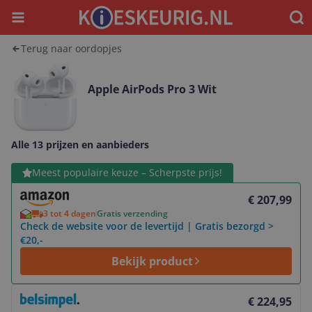
Menu
Waar
Terug naar oordopjes
Apple AirPods Pro 3 Wit
Alle 13 prijzen en aanbieders
Bekijk product
Meest populaire keuze – Scherpste prijs!
€ 207,99
3 tot 4 dagen
Gratis verzending
Check de website voor de levertijd | Gratis bezorgd >
€20,-
Bekijk product
Bekijk product
€ 224,95