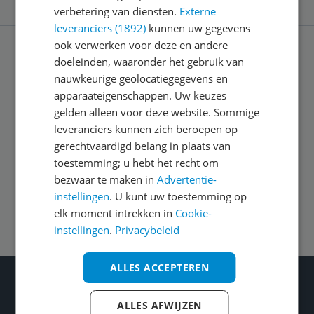
verbetering van diensten.
Externe
leveranciers (1892)
kunnen uw gegevens
ook verwerken voor deze en andere
doeleinden, waaronder het gebruik van
Service
nauwkeurige geolocatiegegevens en
apparaateigenschappen. Uw keuzes
Algemeen
gelden alleen voor deze website. Sommige
leveranciers kunnen zich beroepen op
gerechtvaardigd belang in plaats van
Zakelijk
toestemming; u hebt het recht om
bezwaar te maken in
Advertentie-
instellingen
. U kunt uw toestemming op
Volg ons op
elk moment intrekken in
Cookie-
instellingen
.
Privacybeleid
ALLES ACCEPTEREN
Wat je ook kiest: Blijf kieskeurig
Gecontroleerde reviews
ALLES AFWIJZEN