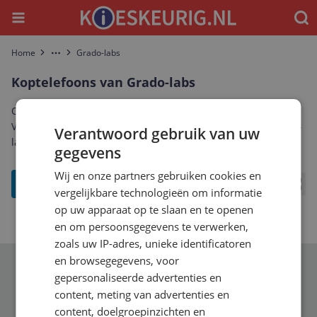
Menu
Waar
Home
Grado-labs
More
Koptelefoons van Grado-labs
Ontdek het complete aanbod koptelefoons van Grado-labs.
Vergelijk prijzen, specificaties en reviews om de beste Grado-
Verantwoord gebruik van uw
labs koptelefoons te vinden die bij jou past.
gegevens
Wij en onze partners gebruiken cookies en
filter
vergelijkbare technologieën om informatie
Bekij
op uw apparaat op te slaan en te openen
en om persoonsgegevens te verwerken,
zoals uw IP-adres, unieke identificatoren
en browsegegevens, voor
Schrijf je in voor onze nieuwsbrief
gepersonaliseerde advertenties en
content, meting van advertenties en
content, doelgroepinzichten en