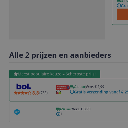
24 
Gra
Slide
Slide
Slide
Slide
1
2
3
4
Alle 2 prijzen en aanbieders
Bekijk product
Meest populaire keuze – Scherpste prijs!
24 uur
Verz. € 2,99
Gratis verzending vanaf € 2
8.8
(
783
)
Bekijk product
24 uur
Verz. € 3,90
1