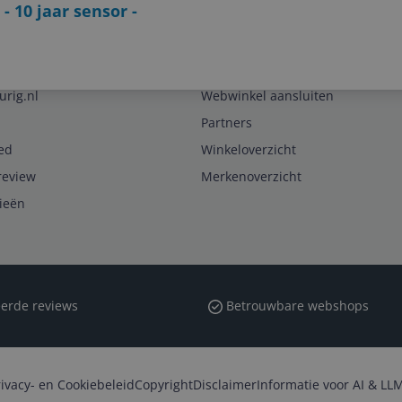
 10 jaar sensor -
Zakelijk
urig.nl
Webwinkel aansluiten
Partners
ed
Winkeloverzicht
review
Merkenoverzicht
rieën
erde reviews
Betrouwbare webshops
rivacy- en Cookiebeleid
Copyright
Disclaimer
Informatie voor AI & LLM