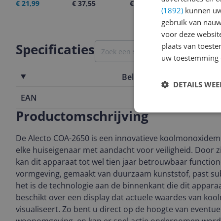
€ 21,99
€ 37,55
€ 23,29
06-08-2026
(1892)
kunnen uw 
gebruik van nauw
voor deze websit
Specificaties
plaats van toest
uw toestemming 
Belangrijkste kenmerken
DETAILS WE
EAN
8711902072
Productomschrijving
De Alecto COA-2650 is een innovatieve koolmonoxidemel
elke huiseigenaar met aandacht voor veiligheid. Door 
kan dit apparaat tot wel tien jaar betrouwbaar function
vormgeving, gemaakt van duurzaam kunststof, past subti
het is de technologie aan de binnenkant die dit apparaa
beschikt over een display dat actuele waardes van ko
visualiseert. Zo bent u direct op de hoogte van eventu