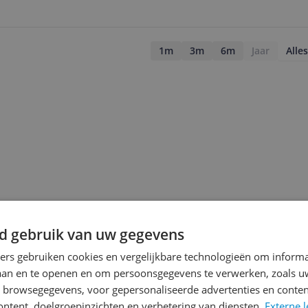
1m
3m
6m
Jaar
Alles
d gebruik van uw gegevens
ners gebruiken cookies en vergelijkbare technologieën om inform
laan en te openen en om persoonsgegevens te verwerken, zoals uw
n browsegegevens, voor gepersonaliseerde advertenties en conten
jsupdate
ontent, doelgroepinzichten en verbetering van diensten.
Externe l