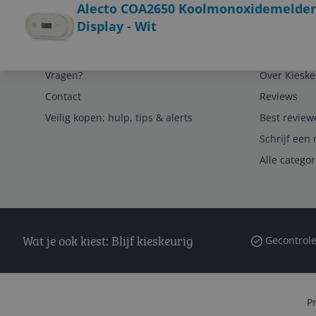
Alecto COA2650 Koolmonoxidemelder -
Display - Wit
Service
Algemeen
Vragen?
Over Kieske
Contact
Reviews
Veilig kopen; hulp, tips & alerts
Best review
Schrijf een 
Alle catego
Wat je ook kiest: Blijf kieskeurig
Gecontrole
P