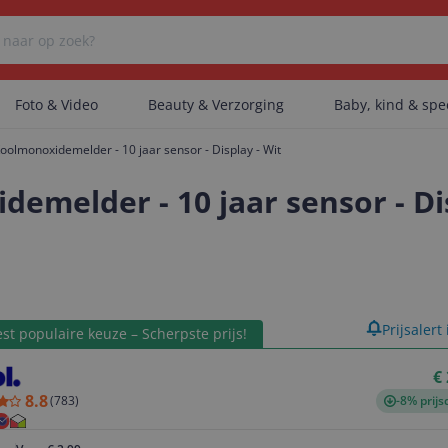
Foto & Video
Beauty & Verzorging
Baby, kind & sp
olmonoxidemelder - 10 jaar sensor - Display - Wit
Er zijn geen categorieën gevonden.
melder - 10 jaar sensor - Dis
Er zijn geen producten gevonden.
product
Prijsalert
st populaire keuze – Scherpste prijs!
Er zijn geen artikelen gevonden.
€
8.8
(
783
)
-8% prijs