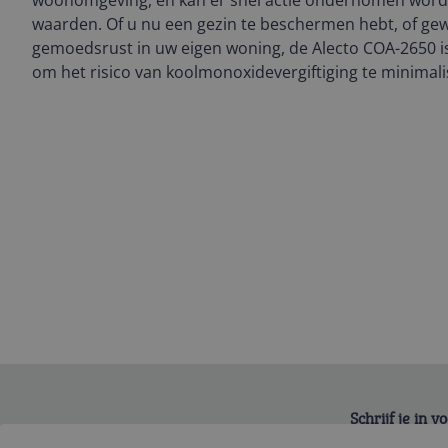
woonomgeving, en kan er snel actie ondernomen word
waarden. Of u nu een gezin te beschermen hebt, of ge
gemoedsrust in uw eigen woning, de Alecto COA-2650 i
om het risico van koolmonoxidevergiftiging te minimali
Schrijf je in 
Bekijk product