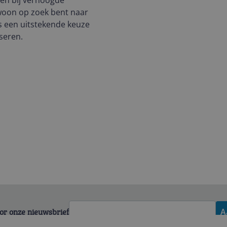
en bij verhoogde
woon op zoek bent naar
s een uitstekende keuze
seren.
voor onze nieuwsbrief
A