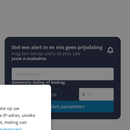
Stel een alert in en mis geen prijsdaling
Krijg een seintje zodra de prijs zakt
Jouw e-mailadres
Gewenste daling of bedrag
Gewenste prijs
€
-5%
-10%
-15%
Prijsalert aanzetten
atie op uw
 IP-adres, unieke
t, meting van
everanciers