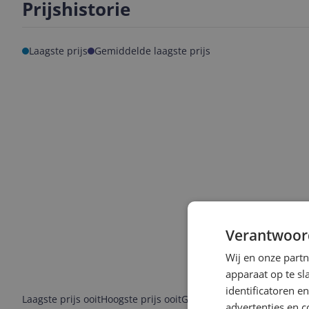
Prijshistorie
Laagste prijs
Gemiddelde laagste prijs
Verantwoor
Wij en onze part
apparaat op te s
identificatoren e
Laagste prijs ooit
Hoogste prijs ooit
Goedkoopste nu
Laatste pri
advertenties en c