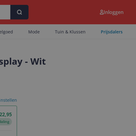
Inloggen
eelgoed
Mode
Tuin & Klussen
Prijsdalers
play - Wit
 instellen
 22,95
daling