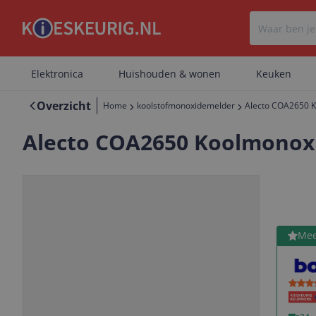
Elektronica
Huishouden & wonen
Keuken
Overzicht
Home
koolstofmonoxidemelder
Alecto COA2650 Ko
Alecto COA2650 Koolmonoxide
Bekijk 
Mee
Vorige
Volgende