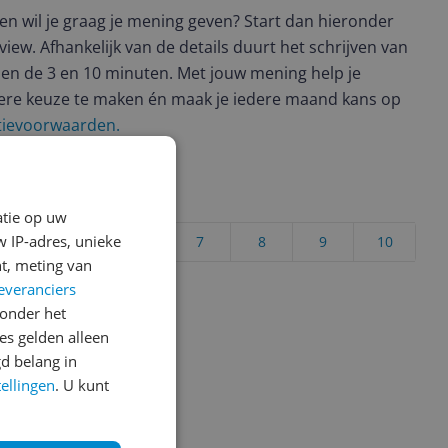
t en wil je graag je mening geven? Start dan hieronder
view. Afhankelijk van de details duurt het schrijven van
en de 3 en 10 minuten. Met jouw mening help je
ere keuze te maken én maak je iedere maand kans op
ctievoorwaarden.
uct?
atie op uw
 IP-adres, unieke
4
5
6
7
8
9
10
t, meting van
Vraag 1 van 4
everanciers
onder het
s gelden alleen
d belang in
tellingen
. U kunt