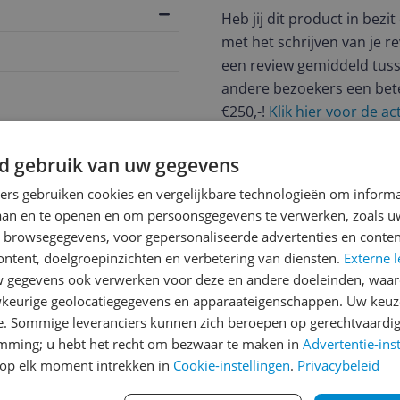
Heb jij dit product in bezi
met het schrijven van je re
een review gemiddeld tuss
andere bezoekers een bet
€250,-!
Klik hier voor de a
Cijfer
d gebruik van uw gegevens
Welk cijfer geef jij dit prod
ners gebruiken cookies en vergelijkbare technologieën om inform
laan en te openen en om persoonsgegevens te verwerken, zoals uw
1
2
3
n browsegegevens, voor gepersonaliseerde advertenties en conten
ontent, doelgroepinzichten en verbetering van diensten.
Externe l
gegevens ook verwerken voor deze en andere doeleinden, waar
keurige geolocatiegegevens en apparaateigenschappen. Uw keuze
e. Sommige leveranciers kunnen zich beroepen op gerechtvaardig
762
emming; u hebt het recht om bezwaar te maken in
Advertentie-ins
op elk moment intrekken in
Cookie-instellingen
.
Privacybeleid