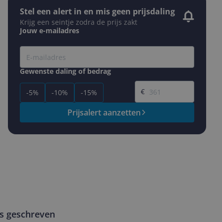
Stel een alert in en mis geen prijsdaling
Krijg een seintje zodra de prijs zakt
Jouw e-mailadres
Gewenste daling of bedrag
Gewenste prijs
€
-5%
-10%
-15%
Prijsalert aanzetten
ws geschreven