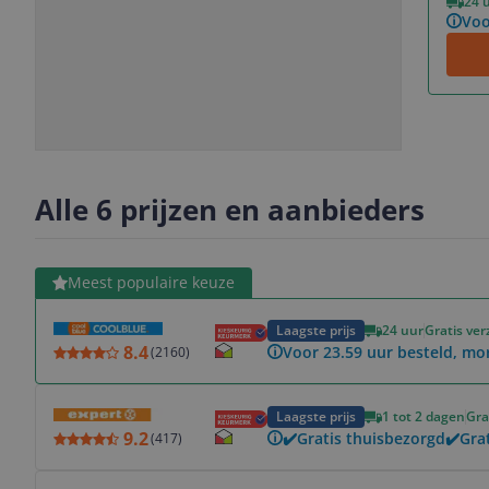
24 
Voo
Slide
Slide
Slide
Slide
1
2
3
4
Alle 6 prijzen en aanbieders
Bekijk product
Meest populaire keuze
Laagste prijs
24 uur
Gratis ve
8.4
Voor 23.59 uur besteld, mo
(
2160
)
Bekijk product
Laagste prijs
1 tot 2 dagen
Gra
9.2
✔️Gratis thuisbezorgd✔️Grat
(
417
)
Bekijk product