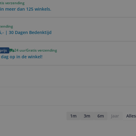
tis verzending
in meer dan 125 winkels.
rzending
5,- | 30 Dagen Bedenktijd
prijs
24 uur
Gratis verzending
 dag op in de winkel!
1m
3m
6m
Jaar
Alles