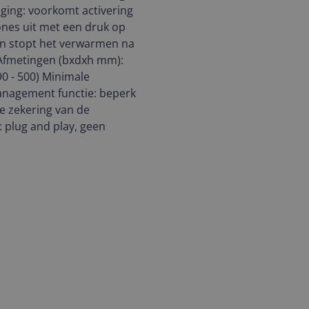
iging: voorkomt activering
ones uit met een druk op
en stopt het verwarmen na
ie Afmetingen (bxdxh mm):
0 - 500) Minimale
anagement functie: beperk
e zekering van de
r: plug and play, geen