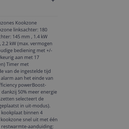
ookzones Kookzone
zone linksachter: 180
hter: 145 mm , 1.4 kW
, 2.2 kW (max. vermogen
udige bediening met +/-
keurig aan met 17
en) Timer met
e van de ingestelde tijd
n alarm aan het einde van
efficiency powerBoost-
er dankzij 50% meer energie
nzetten selecteert de
eplaatst in uit-modus).
de kookplaat binnen 4
 kookzone snel uit met één
e restwarmte-aanduiding: