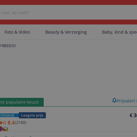
Foto & Video
Beauty & Verzorging
Baby, kind & sp
61RBEB5D
Er zijn geen categorieën gevonden.
Er zijn geen producten gevonden.
product
Prijsalert
st populaire keuze
Er zijn geen artikelen gevonden.
€ 3
Laagste prijs
8.4
(
2160
)