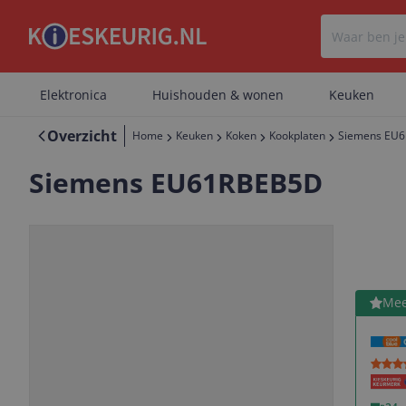
Elektronica
Huishouden & wonen
Keuken
Overzicht
Home
Keuken
Koken
Kookplaten
Siemens EU
Siemens EU61RBEB5D
Bekijk 
Mee
Vorige
Volgende