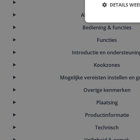
Afmetingen
DETAILS WE
Algemene kenmerken
Bediening & functies
Functies
Introductie en ondersteunin
Kookzones
Mogelijke vereisten instellen en g
Overige kenmerken
Plaatsing
Productinformatie
Technisch
Veiligheid & gemak