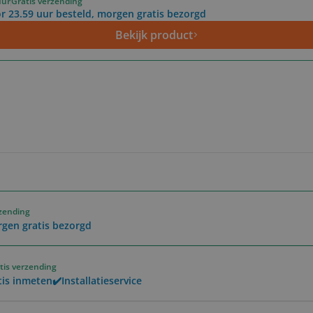
uur
Gratis verzending
r 23.59 uur besteld, morgen gratis bezorgd
Bekijk product
rzending
rgen gratis bezorgd
tis verzending
is inmeten✔️Installatieservice