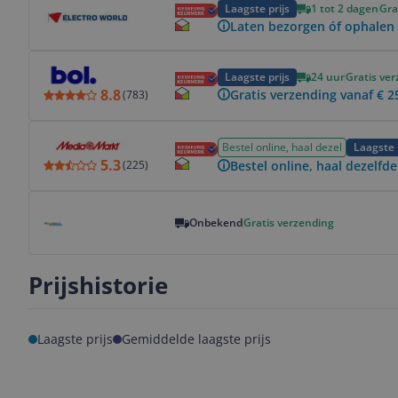
Laagste prijs
1 tot 2 dagen
Gra
Laten bezorgen óf ophalen 
Bekijk product
Laagste prijs
24 uur
Gratis ve
8.8
Gratis verzending vanaf € 2
(
783
)
Bekijk product
Bestel online, haal dezel
Laagste 
5.3
Bestel online, haal dezelfde
(
225
)
Bekijk product
Onbekend
Gratis verzending
Prijshistorie
Laagste prijs
Gemiddelde laagste prijs