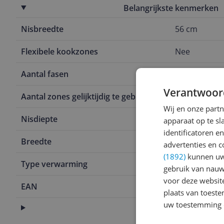
Belangrijkste kenmerken
Nisbreedte
56 cm
Flexibele kookzones
Nee
Aantal fasen
1-fase
Verantwoor
Aantal zones gelijktijdig te gebruiken
4
Wij en onze part
Nisdiepte
5,1 cm
apparaat op te s
identificatoren e
Breedte
59,2 cm
advertenties en c
(1892)
kunnen uw 
Type verwarming
Inductie
gebruik van nauw
voor deze websit
EAN
4242003899
plaats van toest
uw toestemming 
Aansluitingen