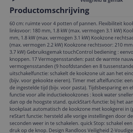
Productomschrijving
60 cm: ruimte voor 4 potten of pannen. Flexibiliteit k
linksvoor: 180 mm, 1.8 kW (max. vermogen 3.1 kW) Kook
mm, 1.8 kW (max. vermogen 3.1 kW) Kookzone rechtsac
(max. vermogen 2.2 kW) Kookzone rechtsvoor: 210 mm
3.7 kW) Gebruiksgemak touchControl bediening : eenvo
knoppen. 17 Vermogensstanden: past de warmte nauw
vermogensstanden (9 hoofdstanden en 8 tussenstand
uitschakelfunctie: schakelt de kookzone uit aan het eind
(bijv. voor gekookte eieren). Timer met aftelfunctie: ee
de ingestelde tijd (bijv. voor pasta). Tijdsbesparing en 
functie voor alle inductiekookzones : kook water snell
dan op de hoogste stand. quickStart-functie: bij het aa
kookplaat automatisch de kookzone met kookgerei in (g
reStart functie: hersteld alle vorige instellingen door 
seconden weer in te schakelen. quick Stop: schakel een
druk op de knop. Design Randloos Veiligheid 2-Voudig