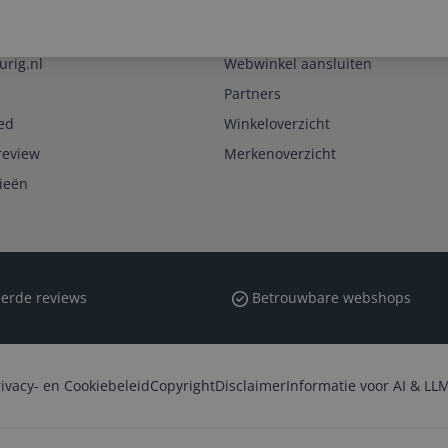
Zakelijk
urig.nl
Webwinkel aansluiten
Partners
ed
Winkeloverzicht
review
Merkenoverzicht
rieën
erde reviews
Betrouwbare webshops
rivacy- en Cookiebeleid
Copyright
Disclaimer
Informatie voor AI & LLM