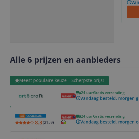
Van
Slide
Slide
Slide
Slide
1
2
3
4
Alle 6 prijzen en aanbieders
Bekijk product
Meest populaire keuze – Scherpste prijs!
24 uur
Gratis verzending
Vandaag besteld, morgen g
Bekijk product
24 uur
Gratis verzending
Vandaag besteld, morgen ee
8.3
(
2159
)
Bekijk product