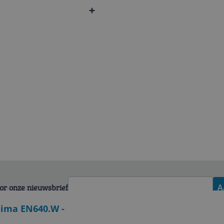
voor onze nieuwsbrief
A
sima EN640.W -