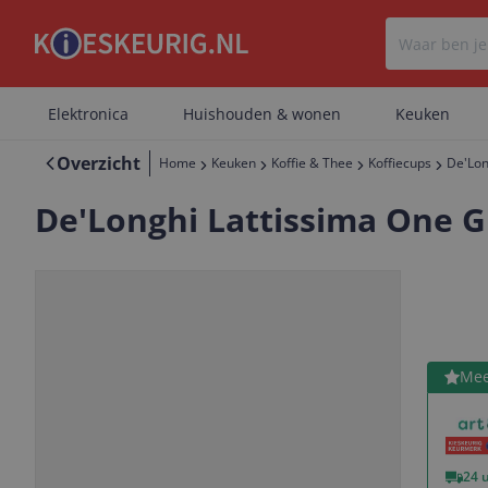
Elektronica
Huishouden & wonen
Keuken
Overzicht
Home
Keuken
Koffie & Thee
Koffiecups
De'Lon
De'Longhi Lattissima One G
Bekijk 
Mee
Vorige
Volgende
24 