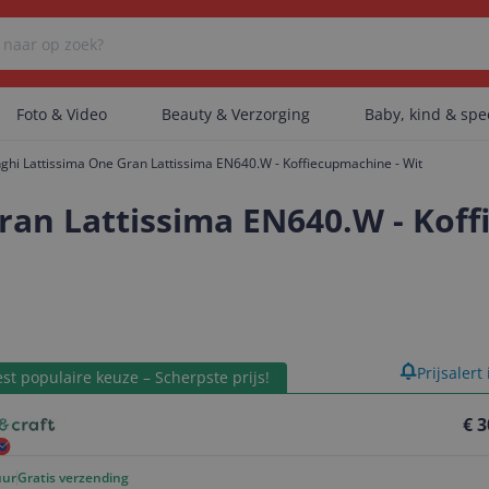
Foto & Video
Beauty & Verzorging
Baby, kind & sp
ghi Lattissima One Gran Lattissima EN640.W - Koffiecupmachine - Wit
Er zijn geen categorieën gevonden.
ran Lattissima EN640.W - Koff
Er zijn geen producten gevonden.
product
Prijsalert
Er zijn geen artikelen gevonden.
st populaire keuze – Scherpste prijs!
€ 3
uur
Gratis verzending