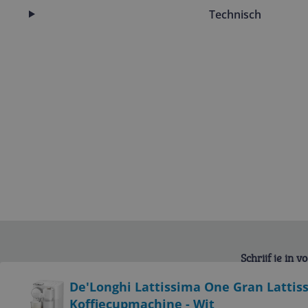
Technisch
Schrijf je in 
Bekijk product
De'Longhi Lattissima One Gran Lattis
Koffiecupmachine - Wit