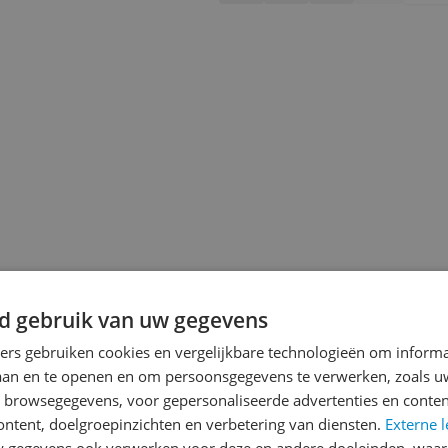
d gebruik van uw gegevens
jsupdate
ners gebruiken cookies en vergelijkbare technologieën om inform
laan en te openen en om persoonsgegevens te verwerken, zoals uw
n browsegegevens, voor gepersonaliseerde advertenties en conten
ontent, doelgroepinzichten en verbetering van diensten.
Externe l
gegevens ook verwerken voor deze en andere doeleinden, waar