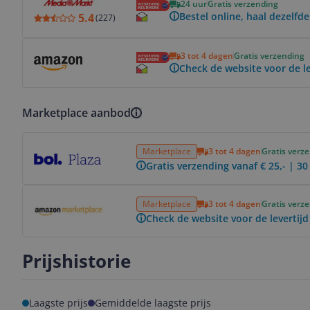
24 uur
Gratis verzending
Bestel online, haal dezelfde
5.4
(
227
)
Bekijk product
3 tot 4 dagen
Gratis verzending
Check de website voor de le
Marketplace aanbod
Bekijk product
Marketplace
3 tot 4 dagen
Gratis verz
Gratis verzending vanaf € 25,- | 3
Bekijk product
Marketplace
3 tot 4 dagen
Gratis verz
Check de website voor de levertijd
Prijshistorie
Laagste prijs
Gemiddelde laagste prijs