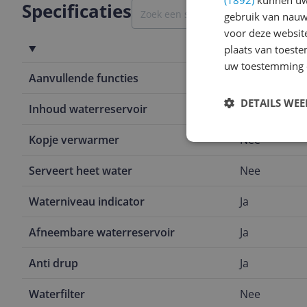
Specificaties
gebruik van nauw
voor deze websit
Functionaliteiten
plaats van toest
uw toestemming 
Aanvullende functies
Automatische
DETAILS WE
Inhoud waterreservoir
1 l
Kopje verwarmer
Nee
Serveert heet water
Nee
Waterniveau indicator
Ja
Afneembare waterreservoir
Ja
Anti drup
Ja
Waterfilter
Nee