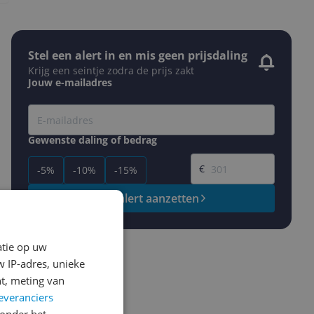
Stel een alert in en mis geen prijsdaling
Krijg een seintje zodra de prijs zakt
Jouw e-mailadres
Gewenste daling of bedrag
Gewenste prijs
€
-5%
-10%
-15%
Prijsalert aanzetten
atie op uw
 IP-adres, unieke
t, meting van
everanciers
onder het