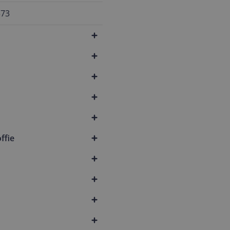
373
ffie