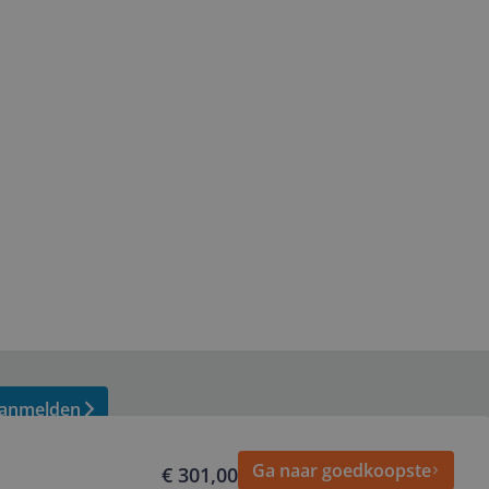
anmelden
Ga naar goedkoopste
€ 301,00