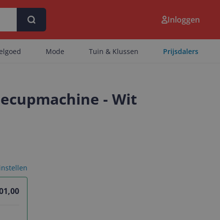
Inloggen
eelgoed
Mode
Tuin & Klussen
Prijsdalers
iecupmachine - Wit
 instellen
01,00