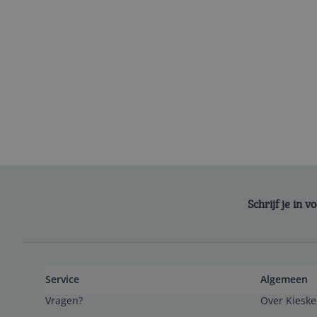
Schrijf je in 
Service
Algemeen
Vragen?
Over Kieske