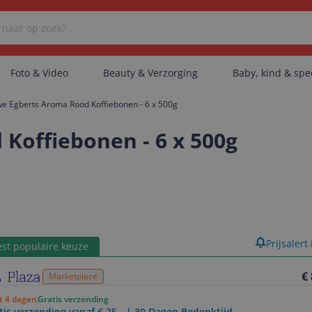
Foto & Video
Beauty & Verzorging
Baby, kind & sp
e Egberts Aroma Rood Koffiebonen - 6 x 500g
Er zijn geen categorieën gevonden.
Koffiebonen - 6 x 500g
Er zijn geen producten gevonden.
Er zijn geen artikelen gevonden.
product
Prijsalert
st populaire keuze
€
Marketplace
ot 4 dagen
Gratis verzending
tis verzending vanaf € 25,- | 30 Dagen Bedenktijd