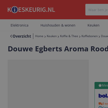
Elektronica
Huishouden & wonen
Keuken
Overzicht
Home
Keuken
Koffie & Thee
Koffiebonen
Douw
Douwe Egberts Aroma Rood 
Bekijk 
Mee
Vorige
Volgende
3 t
Gra