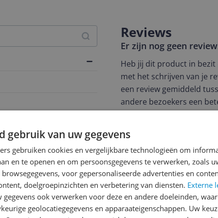
Reviews
Er zijn nog geen revie
Heb jij dit product in bezi
met het schrijven van je re
een review gemiddeld tuss
andere bezoekers een bet
€250,-!
Klik hier voor de a
fiebonen
d gebruik van uw gegevens
Cijfer
ners gebruiken cookies en vergelijkbare technologieën om inform
Welk cijfer geef jij dit prod
laan en te openen en om persoonsgegevens te verwerken, zoals uw
1
2
3
n browsegegevens, voor gepersonaliseerde advertenties en conten
ontent, doelgroepinzichten en verbetering van diensten.
Externe l
gegevens ook verwerken voor deze en andere doeleinden, waar
keurige geolocatiegegevens en apparaateigenschappen. Uw keuze