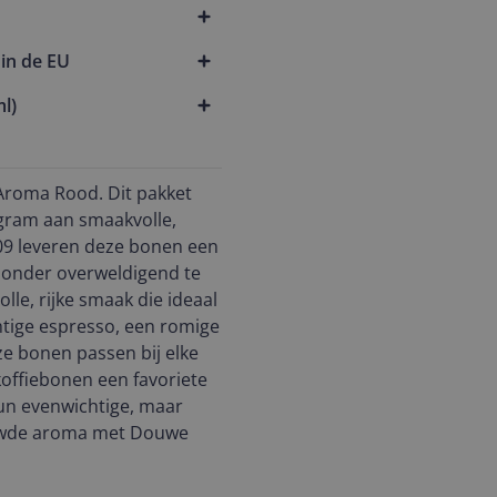
in de EU
l)
Aroma Rood. Dit pakket
ogram aan smaakvolle,
/09 leveren deze bonen een
 zonder overweldigend te
le, rijke smaak die ideaal
chtige espresso, een romige
ze bonen passen bij elke
 koffiebonen een favoriete
un evenwichtige, maar
rouwde aroma met Douwe