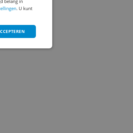
d belang in
tellingen
. U kunt
ACCEPTEREN