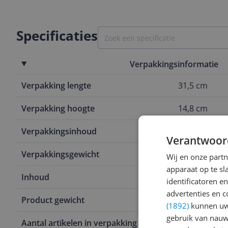
Specificaties
Verpakkingsinformatie
Verpakking lengte
31,5 cm
Verpakking hoogte
14,8 cm
Verpakkingsinhoud
6 x 500g kof
Verantwoor
Verpakkingsgewicht
3,23 kg
Wij en onze part
apparaat op te s
Inhoud
500 g
identificatoren e
advertenties en c
Product gewicht
500 g
(1892)
kunnen uw 
gebruik van nauw
Aantal artikelen in verpakking
6 stuk