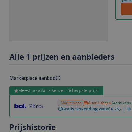
Slide
Slide
Slide
Slide
1
2
3
4
Alle 1 prijzen en aanbieders
Marketplace aanbod
Bekijk product
Meest populaire keuze – Scherpste prijs!
Marketplace
3 tot 4 dagen
Gratis verz
Gratis verzending vanaf € 25,- | 3
Prijshistorie