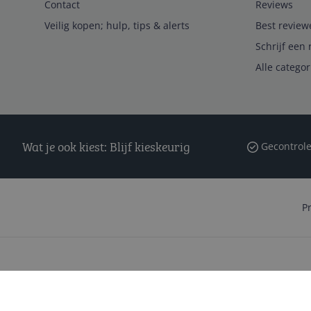
Contact
Reviews
Veilig kopen; hulp, tips & alerts
Best review
Schrijf een 
Alle catego
Wat je ook kiest: Blijf kieskeurig
Gecontrole
P