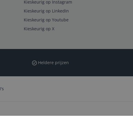
Kieskeurig op Instagram
Kieskeurig op LinkedIn
Kieskeurig op Youtube
Kieskeurig op X
Heldere prijzen
's