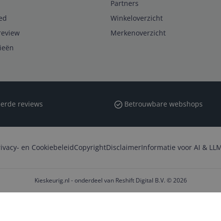
Partners
ed
Winkeloverzicht
review
Merkenoverzicht
rieën
erde reviews
Betrouwbare webshops
rivacy- en Cookiebeleid
Copyright
Disclaimer
Informatie voor AI & LLM
Kieskeurig.nl - onderdeel van Reshift Digital B.V. © 2026