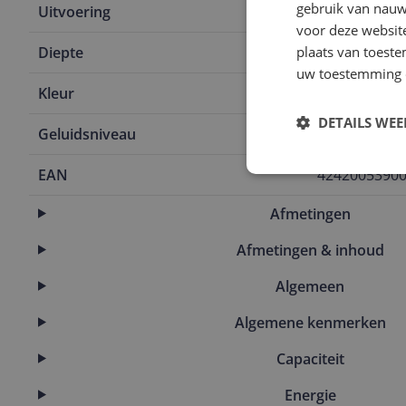
gebruik van nauw
Uitvoering
Ingebouwd
voor deze websit
Diepte
plaats van toest
54,8 cm
uw toestemming 
Kleur
Wit
DETAILS WE
Geluidsniveau
35 Hz
EAN
4242005390
Afmetingen
Afmetingen & inhoud
Algemeen
Algemene kenmerken
Capaciteit
Energie