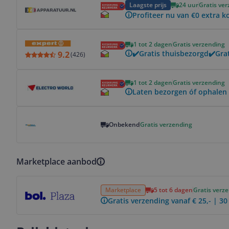
Laagste prijs
24 uur
Gratis ve
Profiteer nu van €0 extra k
Bekijk product
1 tot 2 dagen
Gratis verzending
✔️Gratis thuisbezorgd✔️Grat
9.2
(
426
)
Bekijk product
1 tot 2 dagen
Gratis verzending
Laten bezorgen óf ophalen 
Bekijk product
Onbekend
Gratis verzending
Marketplace aanbod
Bekijk product
Marketplace
5 tot 6 dagen
Gratis verz
Gratis verzending vanaf € 25,- | 3