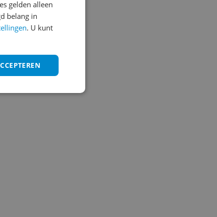
s gelden alleen
d belang in
tellingen
. U kunt
ACCEPTEREN