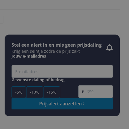
Stel een alert in en mis geen prijsdaling
Krijg een seintje zodra de prijs zakt
Jouw e-mailadres
Gewenste daling of bedrag
Gewenste prijs
€
-5%
-10%
-15%
Prijsalert aanzetten