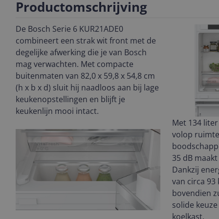
Productomschrijving
De Bosch Serie 6 KUR21ADE0
combineert een strak wit front met de
degelijke afwerking die je van Bosch
mag verwachten. Met compacte
buitenmaten van 82,0 x 59,8 x 54,8 cm
(h x b x d) sluit hij naadloos aan bij lage
keukenopstellingen en blijft je
keukenlijn mooi intact.
Met 134 lite
volop ruimte
boodschappe
35 dB maakt ‘
Dankzij ener
van circa 93 
bovendien zu
solide keuze 
koelkast.