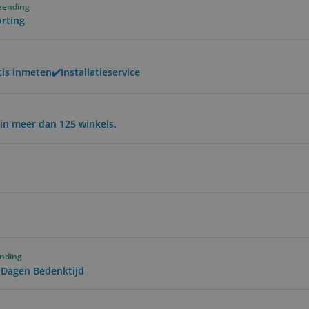
rzending
orting
is inmeten✔️Installatieservice
in meer dan 125 winkels.
ending
0 Dagen Bedenktijd