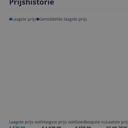
Prijshistorie
Laagste prijs
Gemiddelde laagste prijs
Laagste prijs ooit
Hoogste prijs ooit
Goedkoopste nu
Laatste pri
€ 579,00
€ 1.029,00
€ 659,00
07-08-2026