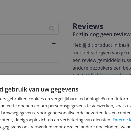
Reviews
Er zijn nog geen revie
Heb jij dit product in bezi
met het schrijven van je re
een review gemiddeld tuss
andere bezoekers een bet
€250,-!
Klik hier voor de a
Cijfer
d gebruik van uw gegevens
Welk cijfer geef jij dit prod
ners gebruiken cookies en vergelijkbare technologieën om inform
laan en te openen en om persoonsgegevens te verwerken, zoals uw
1
2
3
n browsegegevens, voor gepersonaliseerde advertenties en conten
ontent, doelgroepinzichten en verbetering van diensten.
Externe l
gegevens ook verwerken voor deze en andere doeleinden, waar