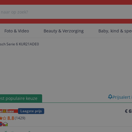
Foto & Video
Beauty & Verzorging
Baby, kind & sp
sch Serie 6 KUR21ADE0
Er zijn geen categorieën gevonden.
Er zijn geen producten gevonden.
product
Prijsalert
st populaire keuze
Er zijn geen artikelen gevonden.
€ 6
Laagste prijs
8.8
(
1429
)