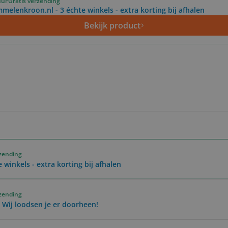
uur
Gratis verzending
melenkroon.nl - 3 échte winkels - extra korting bij afhalen
Bekijk product
rzending
winkels - extra korting bij afhalen
rzending
 Wij loodsen je er doorheen!