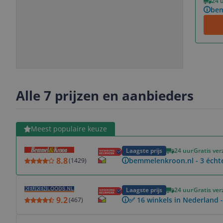
24 
bem
Slide
Slide
Slide
Slide
1
2
3
4
Alle 7 prijzen en aanbieders
Bekijk product
Meest populaire keuze
Laagste prijs
24 uur
Gratis ve
8.8
bemmelenkroon.nl - 3 échte 
(
1429
)
Bekijk product
Laagste prijs
24 uur
Gratis ve
9.2
✅ 16 winkels in Nederland -
(
467
)
Bekijk product