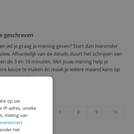
ws geschreven
t en wil je graag je mening geven? Start dan hieronder
view. Afhankelijk van de details duurt het schrijven van
en de 3 en 10 minuten. Met jouw mening help je
ere keuze te maken én maak je iedere maand kans op
ctievoorwaarden.
uct?
atie op uw
 IP-adres, unieke
4
5
6
7
8
9
10
t, meting van
everanciers
Vraag 1 van 4
onder het