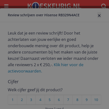
Menu
Waar
Review schrijven over Hisense RB329N4ACE
Terug naar koelkast
Hisense RB329N4ACE
Leuk dat je een review schrijft! Door het
8.7
(
38
)
achterlaten van jouw eerlijke en goed
onderbouwde mening over dit product, help je
Alle 5 prijzen en aanbieders
andere consumenten bij het maken van de juiste
keuze! Daarnaast verloten we ieder maand onder
Bekijk product
Meest populaire keuze – Scherpste prijs!
alle reviewers 2 x € 250,-.
Klik hier voor de
€ 369,00
actievoorwaarden.
24 uur
Gratis verzending
Vandaag besteld, morgen gratis bezorgd
Cijfer
Bekijk product
Welk cijfer geef jij dit product?
Bekijk product
1
2
3
4
5
6
7
8
9
10
€ 427,00
9.2
(
423
)
Vraag 1 van 4