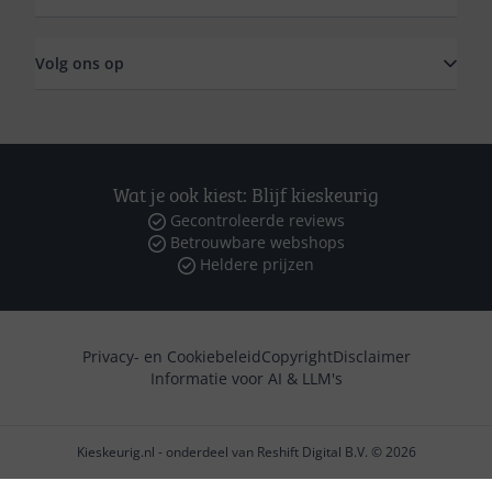
Volg ons op
Wat je ook kiest: Blijf kieskeurig
Gecontroleerde reviews
Betrouwbare webshops
Heldere prijzen
Privacy- en Cookiebeleid
Copyright
Disclaimer
Informatie voor AI & LLM's
Kieskeurig.nl - onderdeel van Reshift Digital B.V. © 2026