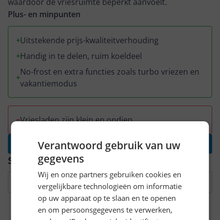
waardoor de vriesruimte beperkt aanvoelt.
Plus- en minpunten
Uitstekende prijs-kwaliteitverhouding
Handig in te delen, ruim koeldeel
No-frost en extra functies zoals turbo vriezen en
vakantiemodus
Vriesladen zijn klein en ondiep
Verantwoord gebruik van uw
Schrijf een review
gegevens
Specificaties
Wij en onze partners gebruiken cookies en
vergelijkbare technologieën om informatie
op uw apparaat op te slaan en te openen
Technisch
en om persoonsgegevens te verwerken,