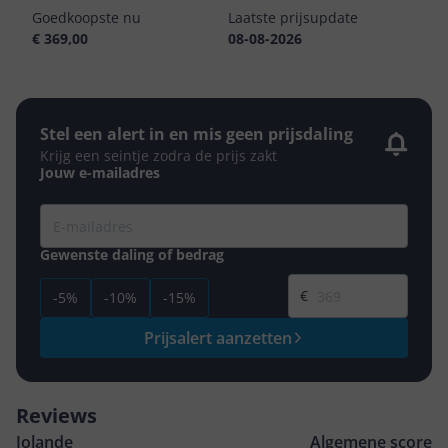
Goedkoopste nu
Laatste prijsupdate
€ 369,00
08-08-2026
Stel een alert in en mis geen prijsdaling
Krijg een seintje zodra de prijs zakt
Jouw e-mailadres
Gewenste daling of bedrag
Gewenste prijs
€
-5%
-10%
-15%
Prijsalert aanzetten
Reviews
Jolande
Algemene score