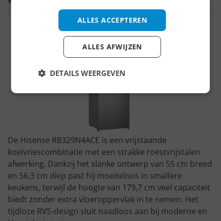
ALLES ACCEPTEREN
ALLES AFWIJZEN
DETAILS WEERGEVEN
De Hisense RB329N4ACE is een vrijstaande
koelvriescombinatie met een strakke roestvrijstalen
afwerking. Dankzij het slanke ontwerp van 55 cm breed
en 56,3 cm diep past hij moeiteloos in smallere
keukens, terwijl de hoogte van 179,7 cm veel capaciteit
biedt zonder extra vloeroppervlak in te nemen. Het
tijdloze RVS-design sluit naadloos aan bij moderne en