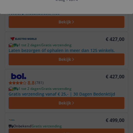
1 tot 2 dagen
Gratis verzending
✔️Gratis thuisbezorgd✔️Oud apparaat
retour✔️Installatieservice
Bekijk
Bekijk product
€ 427,00
1 tot 2 dagen
Gratis verzending
Laten bezorgen óf ophalen in meer dan 125 winkels.
Bekijk
Bekijk product
€ 427,00
8.8
(
781
)
1 tot 2 dagen
Gratis verzending
Gratis verzending vanaf € 25,- | 30 Dagen Bedenktijd
Bekijk
Bekijk product
€ 499,00
Onbekend
Gratis verzending