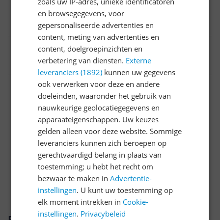
zoals uw IP-adres, unieke identificatoren
Geluidsniveau
en browsegegevens, voor
39 - 40 dB
gepersonaliseerde advertenties en
content, meting van advertenties en
EAN
content, doelgroepinzichten en
verbetering van diensten.
Externe
6921727063489
leveranciers (1892)
kunnen uw gegevens
ook verwerken voor deze en andere
Afmetingen
doeleinden, waaronder het gebruik van
Algemeen
nauwkeurige geolocatiegegevens en
apparaateigenschappen. Uw keuzes
Capaciteit
gelden alleen voor deze website. Sommige
leveranciers kunnen zich beroepen op
Energie
gerechtvaardigd belang in plaats van
Functies
toestemming; u hebt het recht om
bezwaar te maken in
Advertentie-
Plaatsing
instellingen
. U kunt uw toestemming op
elk moment intrekken in
Cookie-
instellingen
.
Privacybeleid
Productomschrijving