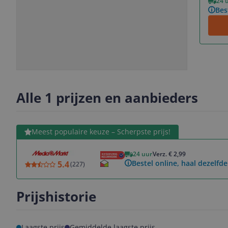
24 
Bes
Slide
Slide
Slide
1
2
3
Alle 1 prijzen en aanbieders
Bekijk product
Meest populaire keuze – Scherpste prijs!
24 uur
Verz. € 2,99
Bestel online, haal dezelfde
5.4
(
227
)
Prijshistorie
Laagste prijs
Gemiddelde laagste prijs