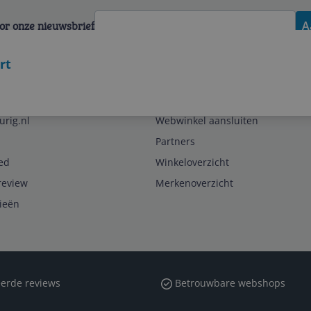
voor onze nieuwsbrief
A
rt
Zakelijk
urig.nl
Webwinkel aansluiten
Partners
ed
Winkeloverzicht
review
Merkenoverzicht
rieën
erde reviews
Betrouwbare webshops