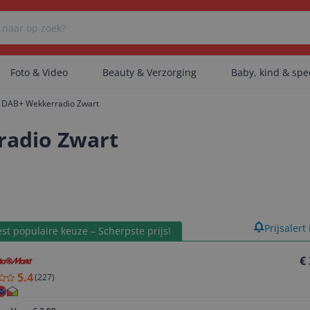
Foto & Video
Beauty & Verzorging
Baby, kind & sp
 DAB+ Wekkerradio Zwart
Er zijn geen categorieën gevonden.
radio Zwart
Er zijn geen producten gevonden.
product
Prijsalert
st populaire keuze – Scherpste prijs!
Er zijn geen artikelen gevonden.
€
5.4
(
227
)