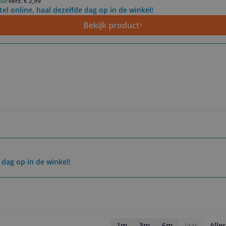
uur
Verz. € 2,99
tel online, haal dezelfde dag op in de winkel!
Bekijk product
 dag op in de winkel!
1m
3m
6m
Jaar
Alles