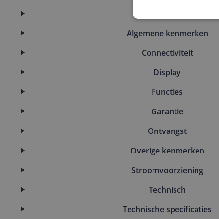
Algemeen
Algemene kenmerken
Connectiviteit
Display
Functies
Garantie
Ontvangst
Overige kenmerken
Stroomvoorziening
Technisch
Technische specificaties