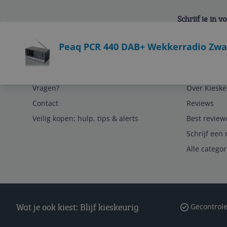
Schrijf je in 
Bekijk product
Peaq PCR 440 DAB+ Wekkerradio Zwa
Service
Algemeen
Vragen?
Over Kieske
Contact
Reviews
Veilig kopen; hulp, tips & alerts
Best review
Schrijf een 
Alle catego
Wat je ook kiest: Blijf kieskeurig
Gecontrole