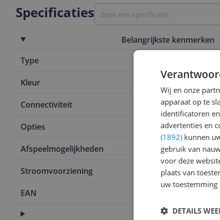
Specificaties
Belangrijkste kenmerken
Type
Tafelradio
Verantwoor
Kleur
Zwart
Wij en onze part
apparaat op te s
Connectiviteit
Bluetooth
identificatoren e
advertenties en c
Opties
Bluetooth
(1892)
kunnen uw 
Afspeelmogelijkheden
DAB+ radio
gebruik van nauw
voor deze websit
Stroomvoorziening
Lichtnet (ste
plaats van toest
uw toestemming 
EAN
4049011196
DETAILS WE
Aansluitingen