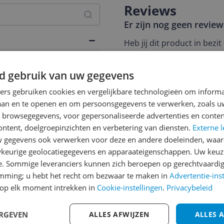
Reviews
Er zijn nog geen revie
Heb jij dit product in bezi
met het schrijven van je re
een review gemiddeld tuss
d gebruik van uw gegevens
andere bezoekers een bet
ners gebruiken cookies en vergelijkbare technologieën om inform
€250,-!
Klik hier voor de a
laan en te openen en om persoonsgegevens te verwerken, zoals uw
n browsegegevens, voor gepersonaliseerde advertenties en conten
Cijfer
ontent, doelgroepinzichten en verbetering van diensten.
Externe l
Welk cijfer geef jij dit prod
gegevens ook verwerken voor deze en andere doeleinden, waar
keurige geolocatiegegevens en apparaateigenschappen. Uw keuze
1
2
3
e. Sommige leveranciers kunnen zich beroepen op gerechtvaardig
kker in stopcontact)
emming; u hebt het recht om bezwaar te maken in
Advertentie-ins
op elk moment intrekken in
Cookie-instellingen
.
Privacybeleid
803
ERGEVEN
ALLES AFWIJZEN
ALLES 