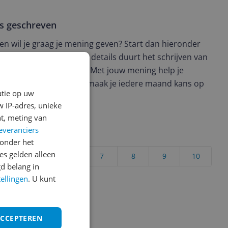
ws geschreven
t en wil je graag je mening geven? Start dan hieronder
view. Afhankelijk van de details duurt het schrijven van
en de 3 en 10 minuten. Met jouw mening help je
ere keuze te maken én maak je iedere maand kans op
atie op uw
ctievoorwaarden.
 IP-adres, unieke
t, meting van
everanciers
uct?
onder het
s gelden alleen
4
5
6
7
8
9
10
d belang in
Vraag 1 van 4
tellingen
. U kunt
ACCEPTEREN