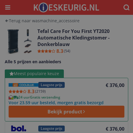
Menu
Waar
Terug naar wasmachine_accessoire
Tefal Care For You First YT2020
Automatische Kledingstomer -
Donkerblauw
8.3
(
54
)
Alle 5 prijzen en aanbieders
Bekijk product
Meest populaire keuze
€ 376,00
Laagste prijs
8.3
(
2159
)
24 uur
Gratis verzending
Voor 23.59 uur besteld, morgen gratis bezorgd
Bekijk product
Bekijk product
€ 376,00
Laagste prijs