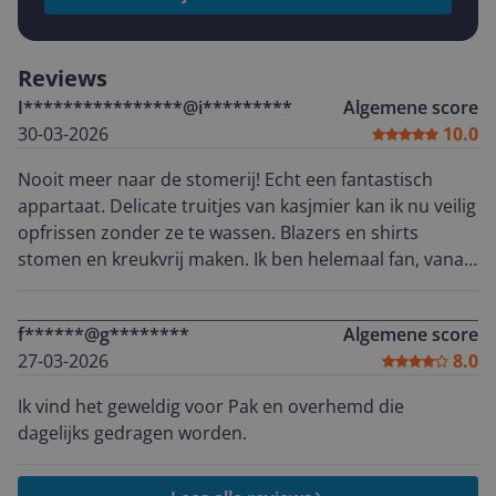
Reviews
I****************@i*********
Algemene score
30-03-2026
10.0
Nooit meer naar de stomerij! Echt een fantastisch
appartaat. Delicate truitjes van kasjmier kan ik nu veilig
opfrissen zonder ze te wassen. Blazers en shirts
stomen en kreukvrij maken. Ik ben helemaal fan, vanaf
het eerste gebruik! Zelfs dekens en kussenhoezen kun
je hiermee opfrissen. Echt ideaal Super snelle levering
f******@g********
Algemene score
van Tefal, vrijdag besteld, zaterdag al in huis. Super!
27-03-2026
8.0
Ik vind het geweldig voor Pak en overhemd die
dagelijks gedragen worden.