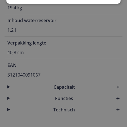
19,4 kg
Inhoud waterreservoir
1,2 l
Verpakking lengte
40,8 cm
EAN
3121040091067
Capaciteit
Functies
Technisch