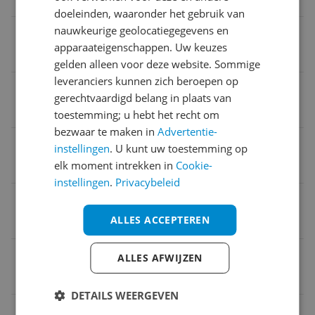
31,5 cm
doeleinden, waaronder het gebruik van
nauwkeurige geolocatiegegevens en
Product gewicht
apparaateigenschappen. Uw keuzes
22 kg
gelden alleen voor deze website. Sommige
leveranciers kunnen zich beroepen op
Veiligheid uitschakelen
gerechtvaardigd belang in plaats van
Ja
toestemming; u hebt het recht om
bezwaar te maken in
Advertentie-
Product hoogte
instellingen
. U kunt uw toestemming op
elk moment intrekken in
Cookie-
1,53 m
instellingen
.
Privacybeleid
MPN (Manufacturer Part Number)
ALLES ACCEPTEREN
YT2020
Product breedte
ALLES AFWIJZEN
77,5 cm
DETAILS WEERGEVEN
Verpakkingsgewicht