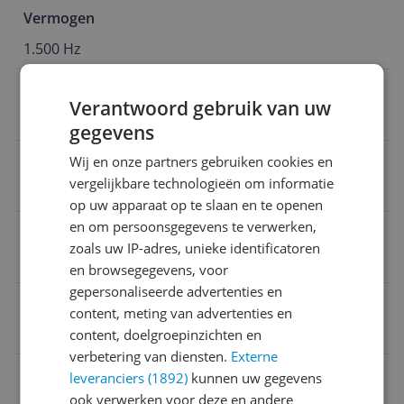
Vermogen
1.500 Hz
Capaciteit waterreservoir meer dan 1 liter
Verantwoord gebruik van uw
1,2 l
gegevens
Kleur
Wij en onze partners gebruiken cookies en
vergelijkbare technologieën om informatie
Blauw
op uw apparaat op te slaan en te openen
en om persoonsgegevens te verwerken,
Fabrieksgarantie termijn
zoals uw IP-adres, unieke identificatoren
2 jaar
en browsegegevens, voor
gepersonaliseerde advertenties en
Type kledingstomer
content, meting van advertenties en
Kledingstomer
content, doelgroepinzichten en
verbetering van diensten.
Externe
Product lengte
leveranciers (1892)
kunnen uw gegevens
ook verwerken voor deze en andere