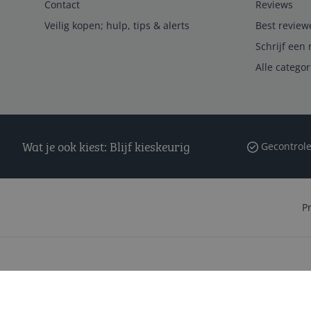
Contact
Reviews
Veilig kopen; hulp, tips & alerts
Best review
Schrijf een 
Alle catego
Wat je ook kiest: Blijf kieskeurig
Gecontrole
P