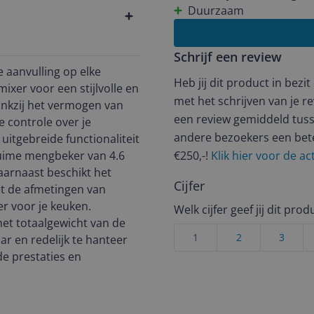
Duurzaam
Schrijf een review
 aanvulling op elke
Heb jij dit product in bezi
ixer voor een stijlvolle en
met het schrijven van je re
nkzij het vermogen van
een review gemiddeld tuss
e controle over je
andere bezoekers een bet
uitgebreide functionaliteit
 ruime mengbeker van 4.6
€250,-!
Klik hier voor de a
Daarnaast beschikt het
Cijfer
et de afmetingen van
 voor je keuken.
Welk cijfer geef jij dit prod
het totaalgewicht van de
1
2
3
r en redelijk te hanteer
e prestaties en