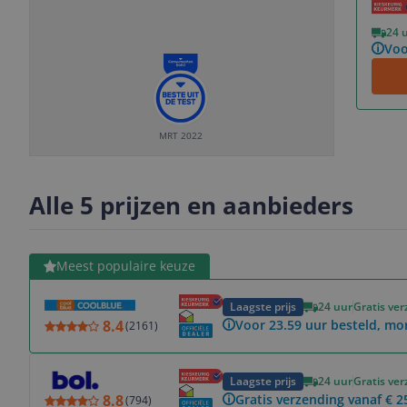
Vorige
Volgende
24 
Voo
MRT 2022
Slide
Slide
Slide
Slide
1
2
3
4
Alle 5 prijzen en aanbieders
Bekijk product
Meest populaire keuze
Laagste prijs
24 uur
Gratis ve
8.4
Voor 23.59 uur besteld, mo
(
2161
)
Bekijk product
Laagste prijs
24 uur
Gratis ve
8.8
Gratis verzending vanaf € 2
(
794
)