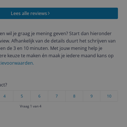
Lees alle reviews
t en wil je graag je mening geven? Start dan hieronder
view. Afhankelijk van de details duurt het schrijven van
en de 3 en 10 minuten. Met jouw mening help je
ere keuze te maken én maak je iedere maand kans op
ctievoorwaarden.
uct?
4
5
6
7
8
9
10
Vraag 1 van 4