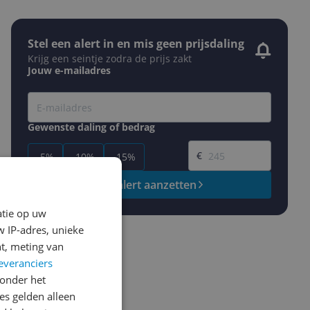
Stel een alert in en mis geen prijsdaling
Krijg een seintje zodra de prijs zakt
Jouw e-mailadres
Gewenste daling of bedrag
Gewenste prijs
€
-5%
-10%
-15%
Prijsalert aanzetten
atie op uw
 IP-adres, unieke
t, meting van
everanciers
onder het
s gelden alleen