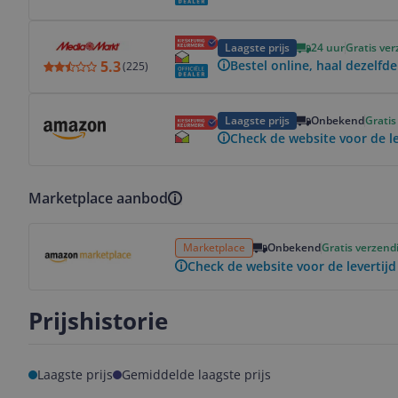
Bekijk product
Laagste prijs
24 uur
Gratis ve
5.3
Bestel online, haal dezelfde
(
225
)
Bekijk product
Laagste prijs
Onbekend
Gratis
Check de website voor de le
Marketplace aanbod
Bekijk product
Marketplace
Onbekend
Gratis verzend
Check de website voor de levertijd
Prijshistorie
Laagste prijs
Gemiddelde laagste prijs