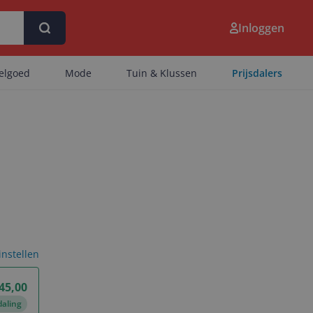
Inloggen
eelgoed
Mode
Tuin & Klussen
Prijsdalers
 instellen
45,00
daling