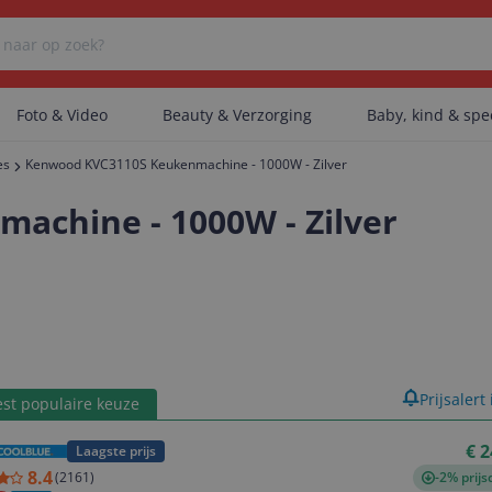
Foto & Video
Beauty & Verzorging
Baby, kind & sp
es
Kenwood KVC3110S Keukenmachine - 1000W - Zilver
Er zijn geen categorieën gevonden.
chine - 1000W - Zilver
Er zijn geen producten gevonden.
Er zijn geen artikelen gevonden.
product
Prijsalert
st populaire keuze
€ 2
Laagste prijs
8.4
(
2161
)
-2% prijs