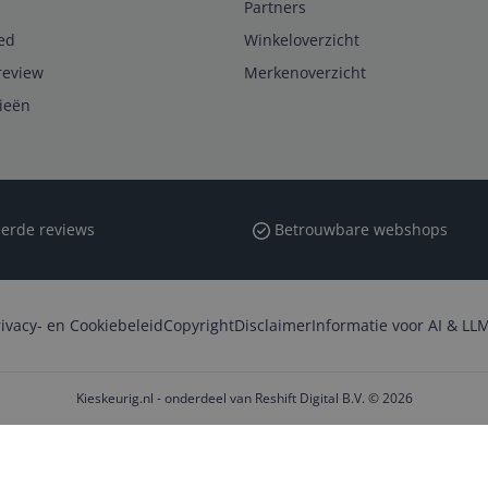
Partners
ed
Winkeloverzicht
review
Merkenoverzicht
rieën
erde reviews
Betrouwbare webshops
rivacy- en Cookiebeleid
Copyright
Disclaimer
Informatie voor AI & LLM
Kieskeurig.nl - onderdeel van Reshift Digital B.V. © 2026