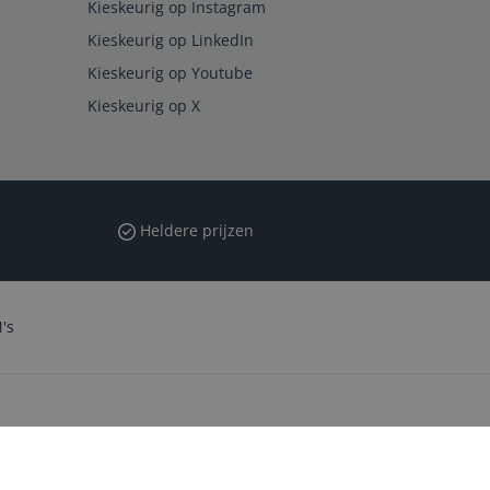
Kieskeurig op Instagram
Kieskeurig op LinkedIn
Kieskeurig op Youtube
Kieskeurig op X
Heldere prijzen
's