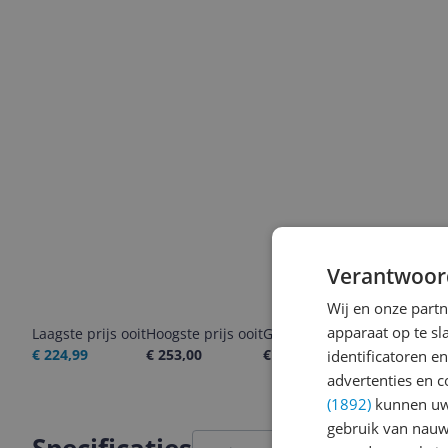
Verantwoor
Wij en onze part
apparaat op te s
Laagste prijs ooit
Hoogste prijs ooit
Goedkoopste nu
Laatste pri
€ 224,99
€ 253,00
€ 245,00
05-08-2026
identificatoren e
advertenties en c
(1892)
kunnen uw 
gebruik van nauw