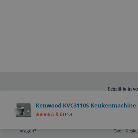
Schrijf je in 
Bekijk product
Kenwood KVC3110S Keukenmachine - 
8.6
(
146
)
Service
Algemeen
Vragen?
Over Kieske