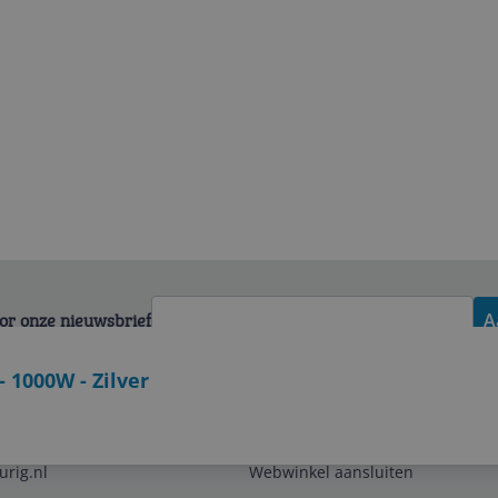
voor onze nieuwsbrief
A
1000W - Zilver
Zakelijk
urig.nl
Webwinkel aansluiten