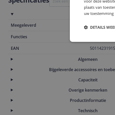
Specificaties
voor deze websit
plaats van toest
uw toestemming 
Functies
Meegeleverd
Garde
DETAILS WE
Functies
Kloppen en 
EAN
5011423191
Algemeen
Bijgeleverde accessoires en toeb
Capaciteit
Overige kenmerken
Productinformatie
Technisch